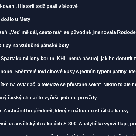
ikovaní. Historii totiž psali vítězové
u došlo u Mety
 Píseň „Veď mě dál, cesto má“ se původně jmenovala Rodod
 tipy na vzdušné pánské boty
Spartaku miliony korun. KHL nemá nástroj, jak ho donutit z
Phone. Sběratelé loví cínové kusy s jedním typem patiny, k
tko na ovladači a televize se přestane sekat. Nikdo to ale n
aný český chatař to vyřešil jednou provždy
. Zachránil ho předmět, který si náhodou strčil do kapsy
visí na sovětských raketách S-300. Analytička vysvětluje, 