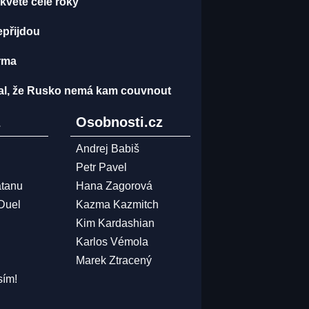
kvete celé roky
epřijdou
arma
nal, že Rusko nemá kam couvnout
z
Osobnosti.cz
Andrej Babiš
Petr Pavel
atanu
Hana Zagorová
 Duel
Kazma Kazmitch
Kim Kardashian
Karlos Vémola
Marek Ztracený
sím!