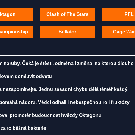
ktagon
Clash of The Stars
PFL
hampionship
Bellator
Cage War
m naruby. Čeká je štěstí, odměna i změna, na kterou dlouho
radovem domluvit odvetu
ma nezapomínejte. Jednu zásadní chybu dělá téměř každý
, pomáhá nádoru. Vědci odhalili nebezpečnou roli fruktózy
toval promotér budoucnost hvězdy Oktagonu
 za to běžná bakterie