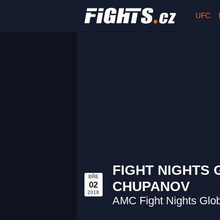
UFC
FIGHT NIGHTS 
BŘE
CHUPANOV
02
2018
AMC Fight Nights Glob