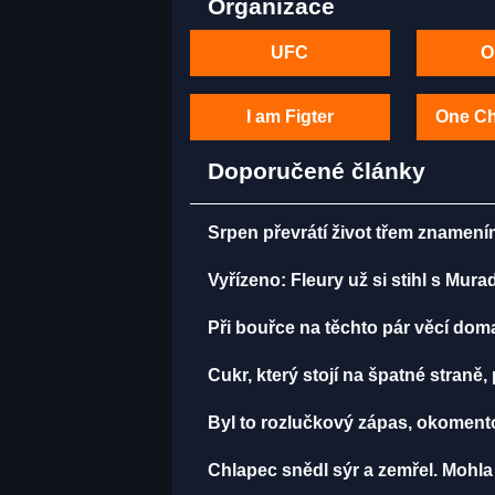
Organizace
UFC
O
I am Figter
One C
Doporučené články
Srpen převrátí život třem znamení
Vyřízeno: Fleury už si stihl s Mu
Při bouřce na těchto pár věcí do
Cukr, který stojí na špatné straně
Byl to rozlučkový zápas, okomen
Chlapec snědl sýr a zemřel. Mohla