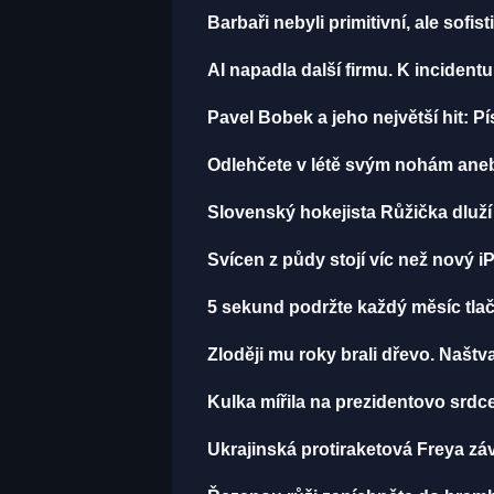
Barbaři nebyli primitivní, ale sofist
AI napadla další firmu. K incident
Pavel Bobek a jeho největší hit:
Odlehčete v létě svým nohám aneb
Slovenský hokejista Růžička dluží 
Svícen z půdy stojí víc než nový i
5 sekund podržte každý měsíc tlačí
Zloději mu roky brali dřevo. Naštv
Kulka mířila na prezidentovo srdce
Ukrajinská protiraketová Freya zá