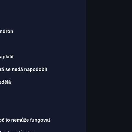
endron
aplatit
terá se nedá napodobit
edělá
proč to nemůže fungovat