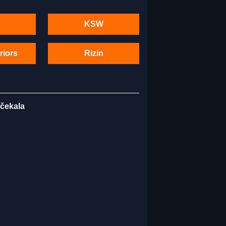
KSW
riors
Rizin
 čekala