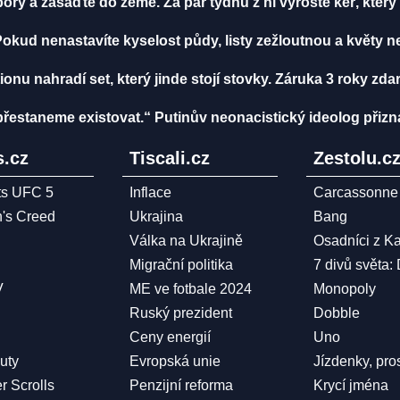
ry a zasaďte do země. Za pár týdnů z ní vyroste keř, který 
. Pokud nenastavíte kyselost půdy, listy zežloutnou a květy n
onu nahradí set, který jinde stojí stovky. Záruka 3 roky zd
řestaneme existovat.“ Putinův neonacistický ideolog přiz
.cz
Tiscali.cz
Zestolu.c
ts UFC 5
Inflace
Carcassonne
n's Creed
Ukrajina
Bang
Válka na Ukrajině
Osadníci z K
Migrační politika
7 divů světa:
V
ME ve fotbale 2024
Monopoly
Ruský prezident
Dobble
Ceny energií
Uno
Duty
Evropská unie
Jízdenky, pro
r Scrolls
Penzijní reforma
Krycí jména