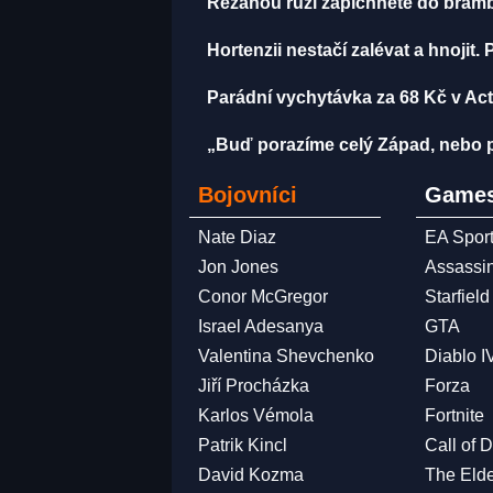
Řezanou růži zapíchněte do brambo
Hortenzii nestačí zalévat a hnojit
Parádní vychytávka za 68 Kč v Acti
„Buď porazíme celý Západ, nebo p
Bojovníci
Games
Nate Diaz
EA Spor
Jon Jones
Assassi
Conor McGregor
Starfield
Israel Adesanya
GTA
Valentina Shevchenko
Diablo I
Jiří Procházka
Forza
Karlos Vémola
Fortnite
Patrik Kincl
Call of 
David Kozma
The Elde