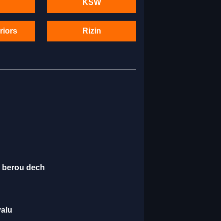
KSW
riors
Rizin
é berou dech
valu