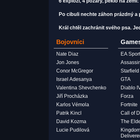
6 explozí, 4 požáry, peklo na zemi:
Po cibuli nechte záhon prázdný a 
Král chtěl zachránit svého psa. J
Bojovníci
Games
Nate Diaz
EA Spor
Jon Jones
Assassi
Conor McGregor
Starfield
Israel Adesanya
GTA
Valentina Shevchenko
Diablo I
Jiří Procházka
Forza
Karlos Vémola
Fortnite
Patrik Kincl
Call of 
David Kozma
The Elde
Lucie Pudilová
Kingdo
Deliver