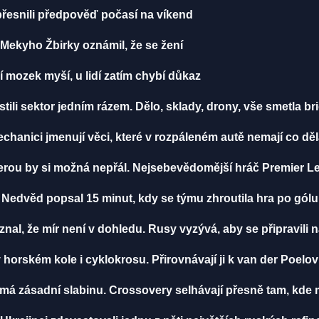
řesnili předpověď počasí na víkend
ekyho Žbirky oznámil, že se žení
í mozek myší, u lidí zatím chybí důkaz
istili sektor jedním rázem. Dělo, sklady, drony, vše smetla 
hanici jmenují věci, které v rozpáleném autě nemají co děla
terou by si možná nepřál. Nejsebevědomější hráč Premier 
 Nedvěd popsal 15 minut, kdy se týmu zhroutila hra po gól
iznal, že mír není v dohledu. Rusy vyzývá, aby se připravili
orském kole i cyklokrosu. Přirovnávají ji k van der Poelov
á zásadní slabinu. Crossovery selhávají přesně tam, kde ma