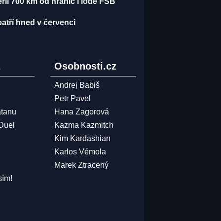
erií 700 km od hranic i lodě FSB
atří hned v červenci
z
Osobnosti.cz
Andrej Babiš
Petr Pavel
atanu
Hana Zagorová
 Duel
Kazma Kazmitch
Kim Kardashian
Karlos Vémola
Marek Ztracený
sím!