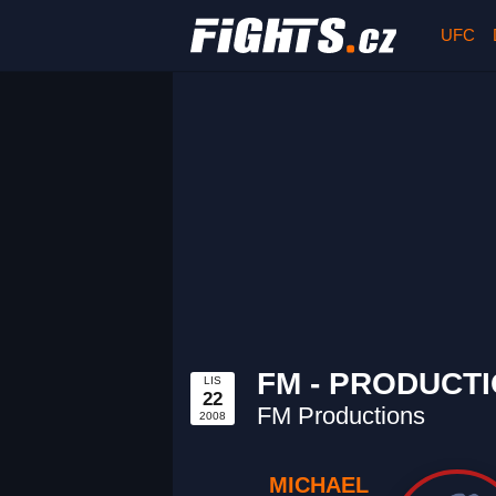
UFC
FM - PRODUCT
LIS
22
FM Productions
2008
MICHAEL