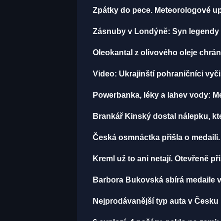
Zpátky do pece. Meteorologové up
Zásnuby v Londýně: Syn legendy M
Oleokantal z olivového oleje chrán
Video: Ukrajinští pohraničníci vyč
Powerbanka, léky a lahev vody: Mec
Brankář Kinský dostal nálepku, k
Česká osmnáctka přišla o medaili.
Kreml už to ani netají. Otevřeně př
Barbora Bukovská sbírá medaile v h
Nejprodávanější typ auta v Česku m