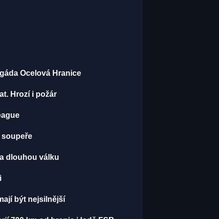
brigáda Ocelová Hranice
t. Hrozí i požár
League
u soupeře
 na dlouhou válku
i
jí být nejsilnější