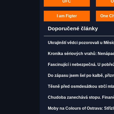
UFC
O
I am Figter
One C
Doporučené články
Ukrajinští vědci pozorovali u Měsí
Kronika sériových vrahů: Nenápadný
Fascinující i nebezpečná. U pobře
Do zápasu jsem šel po kalbě, př
Těsně před osmdesátkou strčí mla
Chudoba zanechává stopu. Finančn
Moby na Colours of Ostrava: Střízli