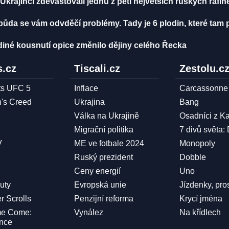
 Ukrajinci zdevastovali jednu z pěti největších ruských rafin
půda se vám odvděčí problémy. Tady je 6 plodin, které tam p
ediné kousnutí opice změnilo dějiny celého Řecka
.cz
Tiscali.cz
Zestolu.c
ts UFC 5
Inflace
Carcassonne
n's Creed
Ukrajina
Bang
Válka na Ukrajině
Osadníci z K
Migrační politika
7 divů světa:
V
ME ve fotbale 2024
Monopoly
Ruský prezident
Dobble
Ceny energií
Uno
Duty
Evropská unie
Jízdenky, pro
r Scrolls
Penzijní reforma
Krycí jména
me Come:
Vynález
Na křídlech
ence