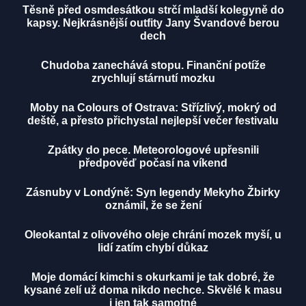
Těsně před osmdesátkou strčí mladší kolegyně do
kapsy. Nejkrásnější outfity Jany Švandové berou
dech
Chudoba zanechává stopu. Finanční potíže
zrychlují stárnutí mozku
Moby na Colours of Ostrava: Střízlivý, mokrý od
deště, a přesto přichystal nejlepší večer festivalu
Zpátky do pece. Meteorologové upřesnili
předpověď počasí na víkend
Zásnuby v Londýně: Syn legendy Mekyho Žbirky
oznámil, že se žení
Oleokantal z olivového oleje chrání mozek myší, u
lidí zatím chybí důkaz
Moje domácí kimchi s okurkami je tak dobré, že
kysané zelí už doma nikdo nechce. Skvělé k masu
i jen tak samotné