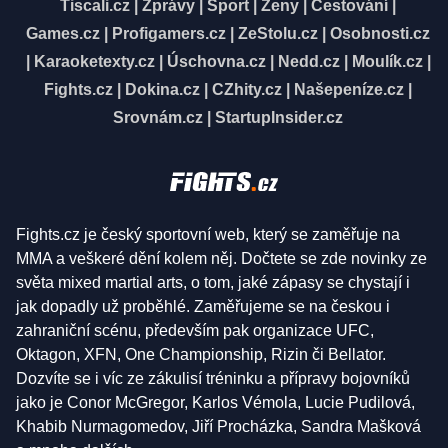
Tiscali.cz
|
Zprávy
|
Sport
|
Ženy
|
Cestování
|
Games.cz
|
Profigamers.cz
|
ZeStolu.cz
|
Osobnosti.cz
|
Karaoketexty.cz
|
Úschovna.cz
|
Nedd.cz
|
Moulík.cz
|
Fights.cz
|
Dokina.cz
|
CZhity.cz
|
Našepeníze.cz
|
Srovnám.cz
|
StartupInsider.cz
Fights.cz je český sportovní web, který se zaměřuje na
MMA a veškeré dění kolem něj. Dočtete se zde novinky ze
světa mixed martial arts, o tom, jaké zápasy se chystají i
jak dopadly už proběhlé. Zaměřujeme se na českou i
zahraniční scénu, především pak organizace UFC,
Oktagon, XFN, One Championship, Rizin či Bellator.
Dozvíte se i víc ze zákulisí tréninku a přípravy bojovníků
jako je Conor McGregor, Karlos Vémola, Lucie Pudilová,
Khabib Nurmagomedov, Jiří Procházka, Sandra Mašková