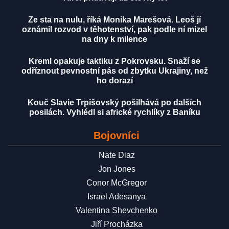
Ze sta na nulu, říká Monika Marešová. Leoš jí
oznámil rozvod v těhotenství, pak podle ní mizel
na dny k milence
Kreml opakuje taktiku z Pokrovsku. Snaží se
odříznout pevnostní pás od zbytku Ukrajiny, než
ho dorazí
Kouč Slavie Trpišovský pošilhává po dalších
posilách. Vyhlédl si africké rychlíky z Baníku
Bojovníci
Nate Diaz
Jon Jones
Conor McGregor
Israel Adesanya
Valentina Shevchenko
Jiří Procházka