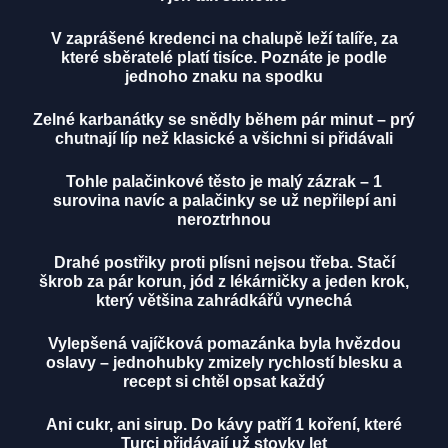
V zaprášené kredenci na chalupě leží talíře, za
které sběratelé platí tisíce. Poznáte je podle
jednoho znaku na spodku
Zelné karbanátky se snědly během pár minut – prý
chutnají líp než klasické a všichni si přidávali
Tohle palačinkové těsto je malý zázrak – 1
surovina navíc a palačinky se už nepřilepí ani
neroztrhnou
Drahé postřiky proti plísni nejsou třeba. Stačí
škrob za pár korun, jód z lékárničky a jeden krok,
který většina zahrádkářů vynechá
Vylepšená vajíčková pomazánka byla hvězdou
oslavy – jednohubky zmizely rychlostí blesku a
recept si chtěl opsat každý
Ani cukr, ani sirup. Do kávy patří 1 koření, které
Turci přidávají už stovky let