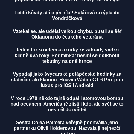
Letité křivdy stále při síle? Šafářová si rýpla do
Vondráčkové
Vztekal se, ale udělal velkou chybu, pustil se šéf
Oktagonu do českého veterána
Jeden trik s octem a okurky ze zahrady vydrží
klidně dva roky. Podmínka: nesmí se dotknout
tekutiny na dně hrnce
Vypadají jako švýcarské potápěčské hodinky za
statisíce, ale klamou. Huawei Watch GT 6 Pro jsou
luxus pro iOS i Android
V roce 1979 někdo tajně odpálil atomovou bombu
nad oceánem. Američané zjistili kdo, ale svět se to
nesměl dozvědět
Sestra Colea Palmera veřejně pochválila jeho
partnerku Olivii Holderovou. Nazvala ji nejhezčí
holkou