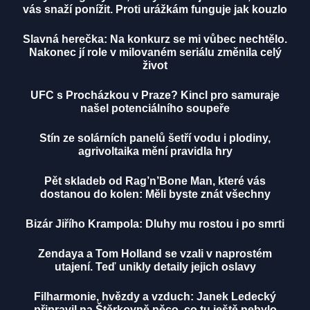
vás snaží ponížit. Proti urážkám funguje jak kouzlo
Slavná herečka: Na konkurz se mi vůbec nechtělo.
Nakonec jí role v milovaném seriálu změnila celý
život
UFC s Procházkou v Praze? Kincl pro samuraje
našel potenciálního soupeře
Stín ze solárních panelů šetří vodu i plodiny,
agrivoltaika mění pravidla hry
Pět skladeb od Rag’n’Bone Man, které vás
dostanou do kolen: Měli byste znát všechny
Bizár Jiřího Krampola: Dluhy mu rostou i po smrti
Zendaya a Tom Holland se vzali v naprostém
utajení. Teď unikly detaily jejich oslavy
Filharmonie, hvězdy a vzduch: Janek Ledecký
připravil na Štěrkovně něco, co tu ještě nebylo