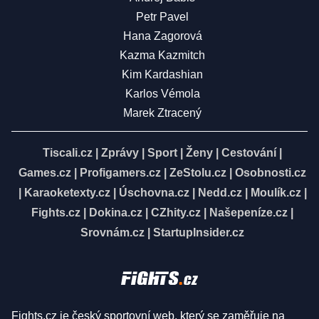
Petr Pavel
Hana Zagorová
Kazma Kazmitch
Kim Kardashian
Karlos Vémola
Marek Ztracený
Tiscali.cz
|
Zprávy
|
Sport
|
Ženy
|
Cestování
|
Games.cz
|
Profigamers.cz
|
ZeStolu.cz
|
Osobnosti.cz
|
Karaoketexty.cz
|
Úschovna.cz
|
Nedd.cz
|
Moulík.cz
|
Fights.cz
|
Dokina.cz
|
CZhity.cz
|
Našepeníze.cz
|
Srovnám.cz
|
StartupInsider.cz
Fights.cz je český sportovní web, který se zaměřuje na