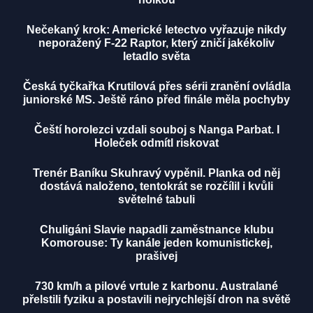
Nečekaný krok: Americké letectvo vyřazuje nikdy
neporažený F-22 Raptor, který zničí jakékoliv
letadlo světa
Česká tyčkařka Krutilová přes sérii zranění ovládla
juniorské MS. Ještě ráno před finále měla pochyby
Čeští horolezci vzdali souboj s Nanga Parbat. I
Holeček odmítl riskovat
Trenér Baníku Skuhravý vypěnil. Planka od něj
dostává naloženo, tentokrát se rozčílil i kvůli
světelné tabuli
Chuligáni Slavie napadli zaměstnance klubu
Komorouse: Ty kanále jeden komunistickej,
prašivej
730 km/h a pilové vrtule z karbonu. Australané
přelstili fyziku a postavili nejrychlejší dron na světě