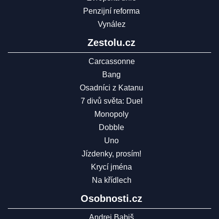
Penzijní reforma
Vynález
Zestolu.cz
Carcassonne
Bang
Osadníci z Katanu
7 divů světa: Duel
Monopoly
Dobble
Uno
Jízdenky, prosím!
Krycí jména
Na křídlech
Osobnosti.cz
Andrej Babiš