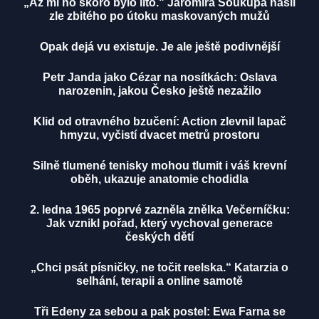
„Až mi ho skoro bylo líto." Jaromíra Soukupa našli
zle zbitého po útoku maskovaných mužů
Opak dejá vu existuje. Je ale ještě podivnější
Petr Janda jako Cézar na nosítkách: Oslava
narozenin, jakou Česko ještě nezažilo
Klid od otravného bzučení: Action zlevnil lapač
hmyzu, vyčistí dvacet metrů prostoru
Silně tlumené tenisky mohou tlumit i váš krevní
oběh, ukazuje anatomie chodidla
2. ledna 1965 poprvé zazněla znělka Večerníčku:
Jak vznikl pořad, který vychoval generace
českých dětí
„Chci psát písničky, ne točit reelska.“ Katarzia o
selhání, terapii a online samotě
Tři Edeny za sebou a pak postel: Ewa Farna se