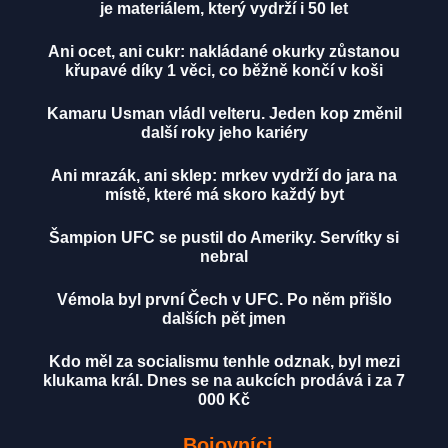
je materiálem, který vydrží i 50 let
Ani ocet, ani cukr: nakládané okurky zůstanou
křupavé díky 1 věci, co běžně končí v koši
Kamaru Usman vládl velteru. Jeden kop změnil
další roky jeho kariéry
Ani mrazák, ani sklep: mrkev vydrží do jara na
místě, které má skoro každý byt
Šampion UFC se pustil do Ameriky. Servítky si
nebral
Vémola byl první Čech v UFC. Po něm přišlo
dalších pět jmen
Kdo měl za socialismu tenhle odznak, byl mezi
klukama král. Dnes se na aukcích prodává i za 7
000 Kč
Bojovníci