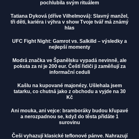
pochlubila svým rituálem
Tatiana Dyková (dříve Vilhelmová): Slavný manžel,
tři děti, kariéra i výhra v show Tvoje tvář má známý
hlas
UFC Fight Night: Gamrot vs. Salkilld – výsledky a
nejlepší momenty
Modrá značka ve Španělsku vypadá nevinně, ale
pokuta za ni je 200 eur. Čeští řidiči ji zaměňují za
informační ceduli
Kašlu na kupované majonézy. Ušlehala jsem
tatarku, co chutná jako z obchodu a vyjde na 30
Kč
Ani mouka, ani vejce: bramboráky budou křupavé
a nerozpadnou se, když do těsta přidáte 1
surovinu
Češi vyhazují klasické teflonové pánve. Nahrazují