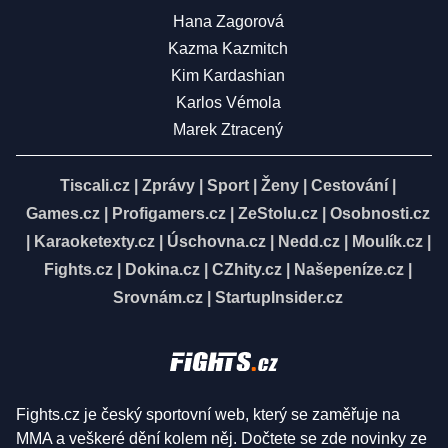
Hana Zagorová
Kazma Kazmitch
Kim Kardashian
Karlos Vémola
Marek Ztracený
Tiscali.cz
|
Zprávy
|
Sport
|
Ženy
|
Cestování
|
Games.cz
|
Profigamers.cz
|
ZeStolu.cz
|
Osobnosti.cz
|
Karaoketexty.cz
|
Úschovna.cz
|
Nedd.cz
|
Moulík.cz
|
Fights.cz
|
Dokina.cz
|
CZhity.cz
|
Našepeníze.cz
|
Srovnám.cz
|
StartupInsider.cz
Fights.cz je český sportovní web, který se zaměřuje na
MMA a veškeré dění kolem něj. Dočtete se zde novinky ze