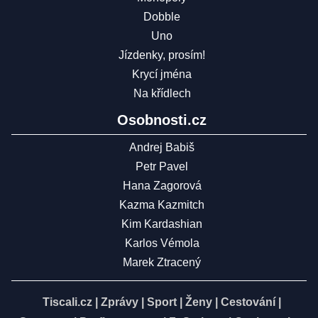
Dobble
Uno
Jízdenky, prosím!
Krycí jména
Na křídlech
Osobnosti.cz
Andrej Babiš
Petr Pavel
Hana Zagorová
Kazma Kazmitch
Kim Kardashian
Karlos Vémola
Marek Ztracený
Tiscali.cz
|
Zprávy
|
Sport
|
Ženy
|
Cestování
|