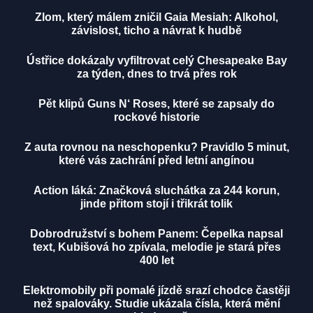
Zlom, který málem zničil Gaia Mesiah: Alkohol,
závislost, ticho a návrat k hudbě
Ústřice dokázaly vyfiltrovat celý Chesapeake Bay
za týden, dnes to trvá přes rok
Pět klipů Guns N‘ Roses, které se zapsaly do
rockové historie
Z auta rovnou na neschopenku? Pravidlo 5 minut,
které vás zachrání před letní angínou
Action láká: Značková sluchátka za 244 korun,
jinde přitom stojí i třikrát tolik
Dobrodružství s bohem Panem: Čepelka napsal
text, Kubišová ho zpívala, melodie je stará přes
400 let
Elektromobily při pomalé jízdě srazí chodce častěji
než spalováky. Studie ukázala čísla, která mění