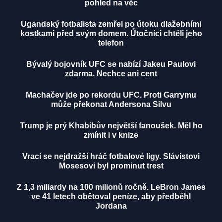
pohled na věc
Ugandský fotbalista zemřel po útoku dlažebními
kostkami před svým domem. Útočníci chtěli jeho
telefon
Bývalý bojovník UFC se nabízí Jakeu Paulovi
zdarma. Nechce ani cent
Machačev jde po rekordu UFC. Proti Garrymu
může překonat Andersona Silvu
Trump je prý Khabibův největší fanoušek. Měl ho
zmínit i v knize
Vrací se nejdražší hráč fotbalové ligy. Slávistovi
Mosesovi byl prominut trest
Z 1,3 miliardy na 100 milionů ročně. LeBron James
ve 41 letech obětoval peníze, aby předběhl
Jordana