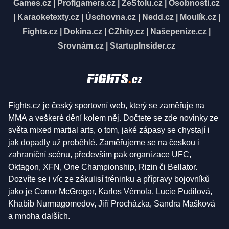
Games.cz
|
Profigamers.cz
|
ZeStolu.cz
|
Osobnosti.cz
|
Karaoketexty.cz
|
Úschovna.cz
|
Nedd.cz
|
Moulík.cz
|
Fights.cz
|
Dokina.cz
|
CZhity.cz
|
Našepeníze.cz
|
Srovnám.cz
|
StartupInsider.cz
Fights.cz je český sportovní web, který se zaměřuje na
MMA a veškeré dění kolem něj. Dočtete se zde novinky ze
světa mixed martial arts, o tom, jaké zápasy se chystají i
jak dopadly už proběhlé. Zaměřujeme se na českou i
zahraniční scénu, především pak organizace UFC,
Oktagon, XFN, One Championship, Rizin či Bellator.
Dozvíte se i víc ze zákulisí tréninku a přípravy bojovníků
jako je Conor McGregor, Karlos Vémola, Lucie Pudilová,
Khabib Nurmagomedov, Jiří Procházka, Sandra Mašková
a mnoha dalších.