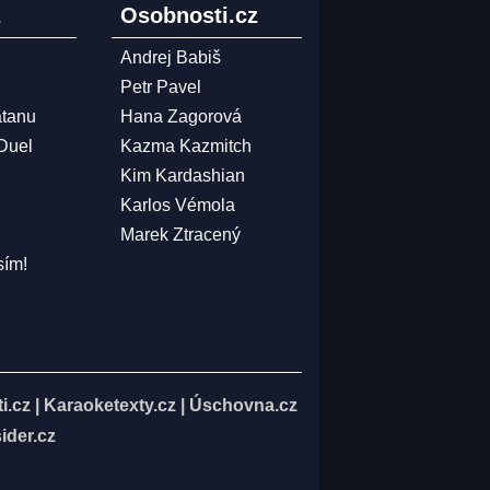
z
Osobnosti.cz
Andrej Babiš
Petr Pavel
atanu
Hana Zagorová
 Duel
Kazma Kazmitch
Kim Kardashian
Karlos Vémola
Marek Ztracený
sím!
i.cz
|
Karaoketexty.cz
|
Úschovna.cz
ider.cz