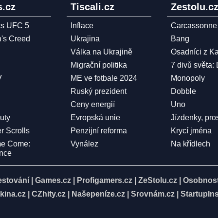
.cz
Tiscali.cz
Zestolu.c
ts UFC 5
Inflace
Carcassonne
n's Creed
Ukrajina
Bang
Válka na Ukrajině
Osadníci z K
Migrační politika
7 divů světa:
V
ME ve fotbale 2024
Monopoly
Ruský prezident
Dobble
Ceny energií
Uno
Duty
Evropská unie
Jízdenky, pro
r Scrolls
Penzijní reforma
Krycí jména
me Come:
Vynález
Na křídlech
ence
estování
|
Games.cz
|
Profigamers.cz
|
ZeStolu.cz
|
Osobnost
kina.cz
|
CZhity.cz
|
Našepeníze.cz
|
Srovnám.cz
|
StartupIns