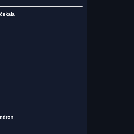
 čekala
endron