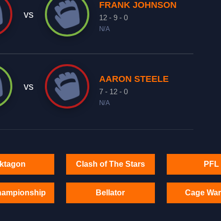
FRANK JOHNSON
vs
12 - 9 - 0
N/A
AARON STEELE
vs
7 - 12 - 0
N/A
ktagon
Clash of The Stars
PFL
hampionship
Bellator
Cage War