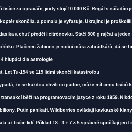
í tisíce za opraváře, jindy stojí 10 000 Kč. Regál s nářadím 
ikoptér skončila, a pomalu je vyřazuje. Ukrajinci je proškolili
klasika a chuť předčí i citrónovku. Stačí 500 g rajčat a jeden
ořínku. Ptačinec žabinec je noční můra zahrádkářů, dá se ho
4 hlupáci dle astrologie
. Let Tu-154 se 115 lidmi skončil katastrofou
vypadá, že se každou chvíli rozpadne, může mít cenu tisíců 
 transakcí běží na programovacím jazyce z roku 1959. Nikd
biliony, Putin panikaří. Wildberries ovládají kavkazské klany
ž tisíce lidí. Příklad 18 : 3 + 7 × 5 správně spočítají jen li