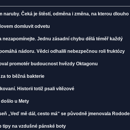
m naruby. Čeká je štěstí, odměna i změna, na kterou dlouho
radovem domluvit odvetu
ma nezapomínejte. Jednu zásadní chybu dělá téměř každý
, pomáhá nádoru. Vědci odhalili nebezpečnou roli fruktózy
toval promotér budoucnost hvězdy Oktagonu
 za to běžná bakterie
ikovaní. Historii totiž psali vítězové
u došlo u Mety
 Píseň „Veď mě dál, cesto má“ se původně jmenovala Rodod
 tipy na vzdušné pánské boty