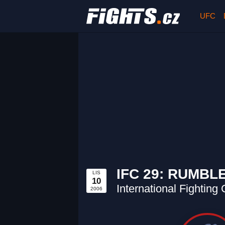
UFC
IFC 29: RUMBL
LIS
10
International Fightin
2006