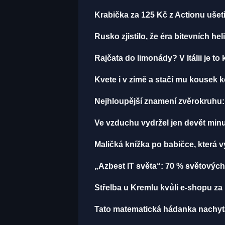
Krabička za 125 Kč z Actionu ušetř
Rusko zjistilo, že éra bitevních hel
Rajčata do limonády? V Itálii je to 
Kvete i v zimě a stačí mu kousek k
Nejhloupější znamení zvěrokruhu: 
Ve vzduchu vydržel jen devět minut
Maličká knížka po babičce, která 
„Azbest IT světa“: 70 % světových
Střelba u Kremlu kvůli e-shopu za 
Tato matematická hádanka nachytala u