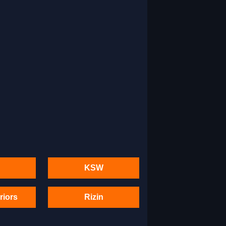
KSW
riors
Rizin