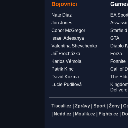
Bojovníci
Games
Nate Diaz
EA Spor
Jon Jones
Assassi
Conor McGregor
Starfield
Israel Adesanya
GTA
Valentina Shevchenko
Diablo I
Jiří Procházka
Forza
Karlos Vémola
Fortnite
Patrik Kincl
Call of 
David Kozma
The Elde
Lucie Pudilová
Kingdo
Deliver
Tiscali.cz
|
Zprávy
|
Sport
|
Ženy
|
C
|
Nedd.cz
|
Moulík.cz
|
Fights.cz
|
Do