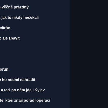
je věčně prázdný
, jak to nikdy nečekali
 citrón
 ale zbavit
korun
o ho neumí nahradit
 a teď po něm jde i Kyjev
dé, kteří znají pořadí operací