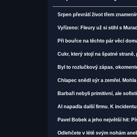
Srpen převrátí život třem znamení
Vyřízeno: Fleury už si stihl s Mu
Při bouřce na těchto pár věcí do
Cukr, který stojí na špatné straně
Byl to rozlučkový zápas, okomen
Chlapec snědl sýr a zemřel. Mohla
Barbaři nebyli primitivní, ale sofist
AI napadla další firmu. K incident
Pavel Bobek a jeho největší hit:
Odlehčete v létě svým nohám aneb