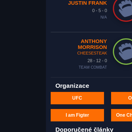
JUSTIN FRANK
0 - 5 - 0
N/A
ANTHONY
MORRISON
CHEESESTEAK
28 - 12 - 0
TEAM COMBAT
Organizace
UFC
O
I am Figter
One C
Doporučené články