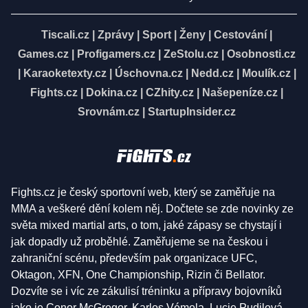
Tiscali.cz
|
Zprávy
|
Sport
|
Ženy
|
Cestování
|
Games.cz
|
Profigamers.cz
|
ZeStolu.cz
|
Osobnosti.cz
|
Karaoketexty.cz
|
Úschovna.cz
|
Nedd.cz
|
Moulík.cz
|
Fights.cz
|
Dokina.cz
|
CZhity.cz
|
Našepeníze.cz
|
Srovnám.cz
|
StartupInsider.cz
Fights.cz je český sportovní web, který se zaměřuje na
MMA a veškeré dění kolem něj. Dočtete se zde novinky ze
světa mixed martial arts, o tom, jaké zápasy se chystají i
jak dopadly už proběhlé. Zaměřujeme se na českou i
zahraniční scénu, především pak organizace UFC,
Oktagon, XFN, One Championship, Rizin či Bellator.
Dozvíte se i víc ze zákulisí tréninku a přípravy bojovníků
jako je Conor McGregor, Karlos Vémola, Lucie Pudilová,