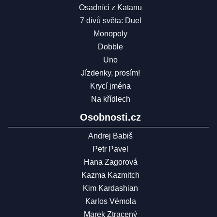
Osadníci z Katanu
7 divů světa: Duel
Monopoly
Dobble
Uno
Jízdenky, prosím!
Krycí jména
Na křídlech
Osobnosti.cz
Andrej Babiš
Petr Pavel
Hana Zagorová
Kazma Kazmitch
Kim Kardashian
Karlos Vémola
Marek Ztracený