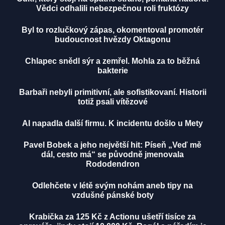
Vědci odhalili nebezpečnou roli fruktózy
Byl to rozlučkový zápas, okomentoval promotér
budoucnost hvězdy Oktagonu
Chlapec snědl sýr a zemřel. Mohla za to běžná
bakterie
Barbaři nebyli primitivní, ale sofistikovaní. Historii
totiž psali vítězové
AI napadla další firmu. K incidentu došlo u Mety
Pavel Bobek a jeho největší hit: Píseň „Veď mě
dál, cesto má“ se původně jmenovala
Rododendron
Odlehčete v létě svým nohám aneb tipy na
vzdušné pánské boty
Krabička za 125 Kč z Actionu ušetří tisíce za