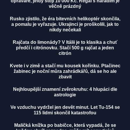
opraváře, jindy stojí 10 000 Kč. Regál s nářadím je
věčně prázdný
Rusko zjistilo, že éra bitevních helikoptér skončila,
a pomalu je vyřazuje. Ukrajinci je proškolili, jak to
nikdy nečekali
Rajčata do limonády? V Itálii je to klasika a chuť
předčí i citrónovku. Stačí 500 g rajčat a jeden
citrón
Kvete i v zimě a stačí mu kousek kořínku. Ptačinec
žabinec je noční můra zahrádkářů, dá se ho ale
zbavit
Nejhloupější znamení zvěrokruhu: 4 hlupáci dle
astrologie
Ve vzduchu vydržel jen devět minut. Let Tu-154 se
115 lidmi skončil katastrofou
Maličká knížka po babičce, která vypadá, že se