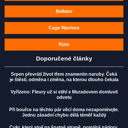
Bellator
Cage Warriors
Rizin
Doporučené články
Srpen převrátí život třem znamením naruby. Čeká
je štěstí, odměna i změna, na kterou dlouho čekala
Vyřízeno: Fleury už si stihl s Muradovem domluvit
odvetu
Při bouřce na těchto pár věcí doma nezapomínejte.
Jednu zásadní chybu dělá téměř každý
Cukr, který stojí na špatné straně, pomáhá nádoru.