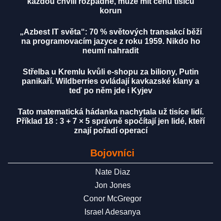
každou chvíli rozpadne, může mít cenu tisíců
korun
„Azbest IT světa“: 70 % světových transakcí běží
na programovacím jazyce z roku 1959. Nikdo ho
neumí nahradit
Střelba u Kremlu kvůli e-shopu za biliony, Putin
panikaří. Wildberries ovládají kavkazské klany a
teď po něm jde i Kyjev
Tato matematická hádanka nachytala už tisíce lidí.
Příklad 18 : 3 + 7 × 5 správně spočítají jen lidé, kteří
znají pořadí operací
Bojovníci
Nate Diaz
Jon Jones
Conor McGregor
Israel Adesanya