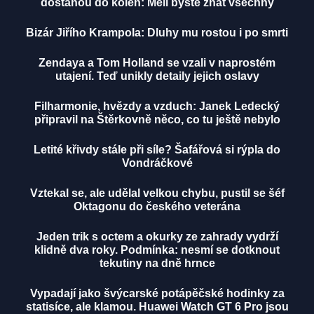
dostanou do kolen: Měli byste znát všechny
Bizár Jiřího Krampola: Dluhy mu rostou i po smrti
Zendaya a Tom Holland se vzali v naprostém
utajení. Teď unikly detaily jejich oslavy
Filharmonie, hvězdy a vzduch: Janek Ledecký
připravil na Štěrkovně něco, co tu ještě nebylo
Letité křivdy stále při síle? Šafářová si rýpla do
Vondráčkové
Vztekal se, ale udělal velkou chybu, pustil se šéf
Oktagonu do českého veterána
Jeden trik s octem a okurky ze zahrady vydrží
klidně dva roky. Podmínka: nesmí se dotknout
tekutiny na dně hrnce
Vypadají jako švýcarské potápěčské hodinky za
statisíce, ale klamou. Huawei Watch GT 6 Pro jsou