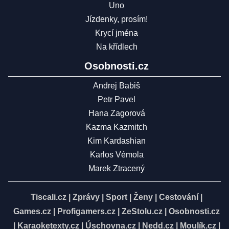
Uno
Jízdenky, prosím!
Krycí jména
Na křídlech
Osobnosti.cz
Andrej Babiš
Petr Pavel
Hana Zagorová
Kazma Kazmitch
Kim Kardashian
Karlos Vémola
Marek Ztracený
Tiscali.cz
|
Zprávy
|
Sport
|
Ženy
|
Cestování
|
Games.cz
|
Profigamers.cz
|
ZeStolu.cz
|
Osobnosti.cz
|
Karaoketexty.cz
|
Úschovna.cz
|
Nedd.cz
|
Moulík.cz
|