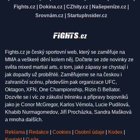
Fights.cz
|
Dokina.cz
|
CZhity.cz
|
Našepeníze.cz
|
Srovnám.cz
|
StartupInsider.cz
Fights.cz je český sportovní web, který se zaměřuje na
MMA a veškeré dění kolem něj. Dočtete se zde novinky ze
světa mixed martial arts, o tom, jaké zápasy se chystají i
jak dopadly už proběhlé. Zaměřujeme se na českou i
zahraniční scénu, především pak organizace UFC,
Oktagon, XFN, One Championship, Rizin či Bellator.
Dozvíte se i víc ze zákulisí tréninku a přípravy bojovníků
jako je Conor McGregor, Karlos Vémola, Lucie Pudilová,
Khabib Nurmagomedov, Jiří Procházka, Sandra Mašková
a mnoha dalších.
Reklama
|
Redakce
|
Cookies
|
Osobní údaje
|
Kodex
|
Kontakt
|
O nás