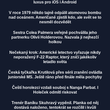
luxus pro iOS i Android
V roce 1979 někdo tajně odpálil atomovou bombu
nad oceánem. Američané zjistili kdo, ale svět se to
nesměl dozvědět
Sestra Colea Palmera veřejně pochválila jeho
partnerku Olivii Holderovou. Nazvala ji nejhezčí
holkou
Nečekaný krok: Americké letectvo vyřazuje nikdy
neporažený F-22 Raptor, který zničí jakékoliv
letadlo světa
Česká tyčkařka Krutilová přes sérii zranění ovládla
juniorské MS. Ještě ráno před finále měla pochyby
Čeští horolezci vzdali souboj s Nanga Parbat. I
Holeček odmítl riskovat
Trenér Baníku Skuhravý vypěnil. Planka od něj
dostává naloženo, tentokrát se rozčílil i kvůli