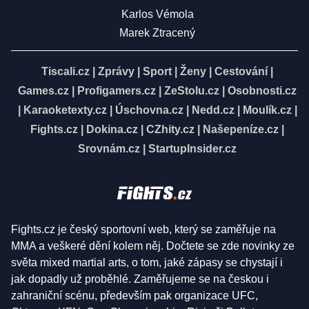
Karlos Vémola
Marek Ztracený
Tiscali.cz
|
Zprávy
|
Sport
|
Ženy
|
Cestování
|
Games.cz
|
Profigamers.cz
|
ZeStolu.cz
|
Osobnosti.cz
|
Karaoketexty.cz
|
Úschovna.cz
|
Nedd.cz
|
Moulík.cz
|
Fights.cz
|
Dokina.cz
|
CZhity.cz
|
Našepeníze.cz
|
Srovnám.cz
|
StartupInsider.cz
Fights.cz je český sportovní web, který se zaměřuje na
MMA a veškeré dění kolem něj. Dočtete se zde novinky ze
světa mixed martial arts, o tom, jaké zápasy se chystají i
jak dopadly už proběhlé. Zaměřujeme se na českou i
zahraniční scénu, především pak organizace UFC,