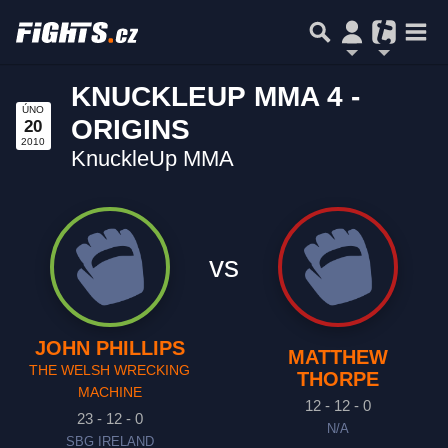
KNUCKLEUP MMA 4 -
ÚNO
ORIGINS
20
2010
KnuckleUp MMA
vs
JOHN PHILLIPS
MATTHEW
THE WELSH WRECKING
THORPE
MACHINE
12 - 12 - 0
23 - 12 - 0
N/A
SBG IRELAND