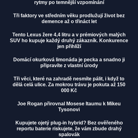
rytmy po temnější vzpomínání
Tři faktory ve středním věku prodlužují život bez
demence až o třináct let
Tento Lexus žere 4,4 litru a v prémiových malých
SUV ho kupuje každý druhý zákazník. Konkurence
jen přihlíží
Domácí okurková limonáda je pecka a snadno ji
připravíte z vlastní úrody
Tři věci, které na zahradě nesmíte pálit, i když to
dělá celá ulice. Za mokrou trávu je pokuta až 150
000 Kč
Joe Rogan přirovnal Mosese Itaumu k Mikeu
Tysonovi
Kupujete ojetý plug-in hybrid? Bez ověřeného
reportu baterie riskujete, že vám zbude drahý
spalovák