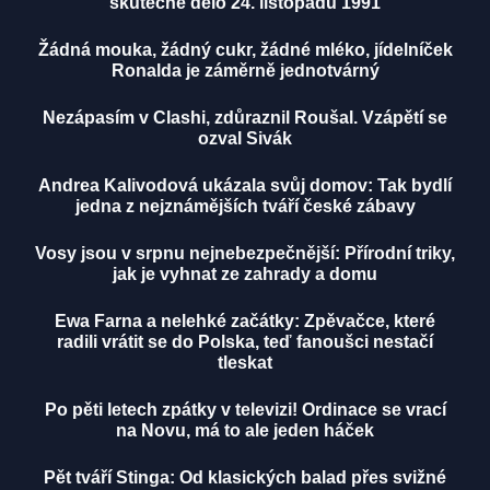
skutečně dělo 24. listopadu 1991
Žádná mouka, žádný cukr, žádné mléko, jídelníček
Ronalda je záměrně jednotvárný
Nezápasím v Clashi, zdůraznil Roušal. Vzápětí se
ozval Sivák
Andrea Kalivodová ukázala svůj domov: Tak bydlí
jedna z nejznámějších tváří české zábavy
Vosy jsou v srpnu nejnebezpečnější: Přírodní triky,
jak je vyhnat ze zahrady a domu
Ewa Farna a nelehké začátky: Zpěvačce, které
radili vrátit se do Polska, teď fanoušci nestačí
tleskat
Po pěti letech zpátky v televizi! Ordinace se vrací
na Novu, má to ale jeden háček
Pět tváří Stinga: Od klasických balad přes svižné