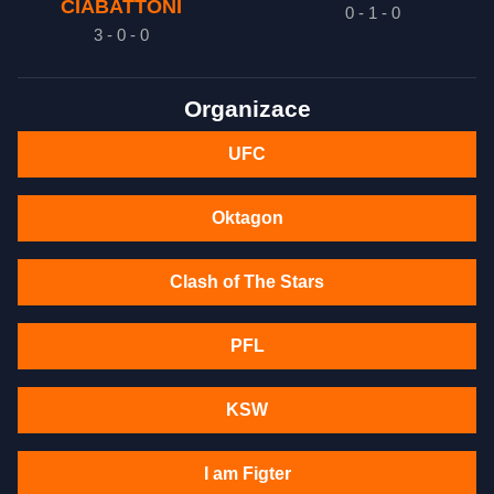
CIABATTONI
0 - 1 - 0
3 - 0 - 0
Organizace
UFC
Oktagon
Clash of The Stars
PFL
KSW
I am Figter