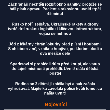
Záchranáři nechtěli rozbít okno sanitky, protože se
báli platit opravu. Pacient s rakovinou uvnitř trpěl
45 minut
Rusko hoří, selhává. Ukrajinské rakety a drony
tvrdě drtí ruskou logistiku i klíčovou infrastrukturu,
vojáci se nehnou
Jód z lékárny chrání okurky před plísní i houbami.
S chlebem z něj vznikne hnojivo, po kterém plodí o
dva měsíce déle
Sparksovi si prohlédli dům před koupí, ale vstup
do tajné místnosti přehlédli. Uvnitř stála dětská
postel
Rodina se 3 dětmi jí zničila byt a pak začala
vyhrožovat. Majitelka zavolala policii kvůli tomu, co
našla uvnitř
Bojovníci