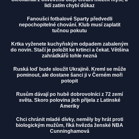
lidí zatím chybí důkaz
Fanoušci fotbalové Sparty předvedli
nepochopitelné chování. Klub musí zaplatit
tučnou pokutu
Krtka vyženete kuchyňským odpadem zabaleným
do novin. Stačí je položit ke krtinci a čekat. Většina
zahrádkářů tohle nezná
Ruská loď bude sloužit Ukrajině. Kreml se může
pominout, ale dostane šanci ji v Černém moři
potopit
Rusům dávají po hubě dobrovolníci z 72 zemí
světa. Skoro polovina jich přijela z Latinské
Ameriky
Chci chránit mladé dívky, neměly by hrát proti
biologickým mužům, říká hvězda ženské NBA
Cunninghamová