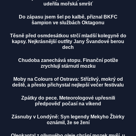
udeřila mořská smršť
Do zápasu jsem šel po kalbě, přiznal BKFC
šampion ve službách Oktagonu
Těsně před osmdesátkou strčí mladší kolegyně do
kapsy. Nejkrásnější outfity Jany Švandové berou
dech
Chudoba zanechává stopu. Finanční potíže
zrychlují stárnutí mozku
Moby na Colours of Ostrava: Střízlivý, mokrý od
deště, a přesto přichystal nejlepší večer festivalu
Zpátky do pece. Meteorologové upřesnili
předpověď počasí na víkend
Zásnuby v Londýně: Syn legendy Mekyho Žbirky
oznámil, že se žení
Oleokantal z olivového oleje chrání mozek myší, u