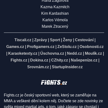
Hana Zagorová
Kazma Kazmitch
Kim Kardashian
Karlos Vémola
Marek Ztracený
Tiscali.cz
|
Zprávy
|
Sport
|
Ženy
|
Cestování
|
Games.cz
|
Profigamers.cz
|
ZeStolu.cz
|
Osobnosti.cz
|
Karaoketexty.cz
|
Úschovna.cz
|
Nedd.cz
|
Moulík.cz
|
Fights.cz
|
Dokina.cz
|
CZhity.cz
|
Našepeníze.cz
|
Srovnám.cz
|
StartupInsider.cz
Fights.cz je český sportovní web, který se zaměřuje na
MMA a veškeré dění kolem něj. Dočtete se zde novinky ze
světa mixed martial arts, o tom, jaké zápasy se chystají i