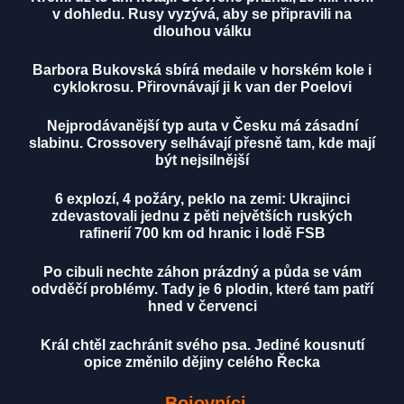
v dohledu. Rusy vyzývá, aby se připravili na
dlouhou válku
Barbora Bukovská sbírá medaile v horském kole i
cyklokrosu. Přirovnávají ji k van der Poelovi
Nejprodávanější typ auta v Česku má zásadní
slabinu. Crossovery selhávají přesně tam, kde mají
být nejsilnější
6 explozí, 4 požáry, peklo na zemi: Ukrajinci
zdevastovali jednu z pěti největších ruských
rafinerií 700 km od hranic i lodě FSB
Po cibuli nechte záhon prázdný a půda se vám
odvděčí problémy. Tady je 6 plodin, které tam patří
hned v červenci
Král chtěl zachránit svého psa. Jediné kousnutí
opice změnilo dějiny celého Řecka
Bojovníci