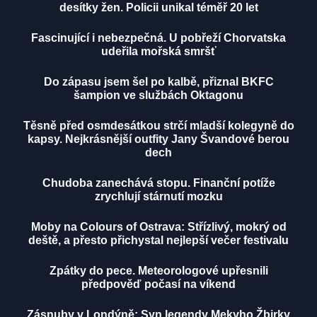
desítky žen. Policii unikal téměř 20 let
Fascinující i nebezpečná. U pobřeží Chorvatska
udeřila mořská smršť
Do zápasu jsem šel po kalbě, přiznal BKFC
šampion ve službách Oktagonu
Těsně před osmdesátkou strčí mladší kolegyně do
kapsy. Nejkrásnější outfity Jany Švandové berou
dech
Chudoba zanechává stopu. Finanční potíže
zrychlují stárnutí mozku
Moby na Colours of Ostrava: Střízlivý, mokrý od
deště, a přesto přichystal nejlepší večer festivalu
Zpátky do pece. Meteorologové upřesnili
předpověď počasí na víkend
Zásnuby v Londýně: Syn legendy Mekyho Žbirky