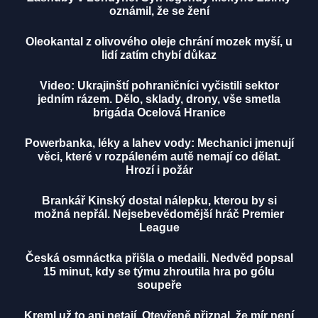
oznámil, že se žení
Oleokantal z olivového oleje chrání mozek myší, u
lidí zatím chybí důkaz
Video: Ukrajinští pohraničníci vyčistili sektor
jedním rázem. Dělo, sklady, drony, vše smetla
brigáda Ocelová Hranice
Powerbanka, léky a lahev vody: Mechanici jmenují
věci, které v rozpáleném autě nemají co dělat.
Hrozí i požár
Brankář Kinský dostal nálepku, kterou by si
možná nepřál. Nejsebevědomější hráč Premier
League
Česká osmnáctka přišla o medaili. Nedvěd popsal
15 minut, kdy se týmu zhroutila hra po gólu
soupeře
Kreml už to ani netají. Otevřeně přiznal, že mír není