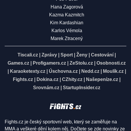
Hana Zagorová
Kazma Kazmitch
Kim Kardashian
Karlos Vémola
Marek Ztracený
Tiscali.cz
|
Zprávy
|
Sport
|
Ženy
|
Cestování
|
Games.cz
|
Profigamers.cz
|
ZeStolu.cz
|
Osobnosti.cz
|
Karaoketexty.cz
|
Úschovna.cz
|
Nedd.cz
|
Moulík.cz
|
Fights.cz
|
Dokina.cz
|
CZhity.cz
|
Našepeníze.cz
|
Srovnám.cz
|
StartupInsider.cz
Fights.cz je český sportovní web, který se zaměřuje na
MMA a veškeré dění kolem něj. Dočtete se zde novinky ze