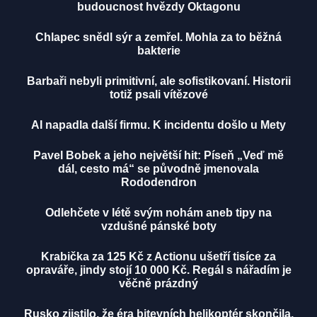
budoucnost hvězdy Oktagonu
Chlapec snědl sýr a zemřel. Mohla za to běžná
bakterie
Barbaři nebyli primitivní, ale sofistikovaní. Historii
totiž psali vítězové
AI napadla další firmu. K incidentu došlo u Mety
Pavel Bobek a jeho největší hit: Píseň „Veď mě
dál, cesto má“ se původně jmenovala
Rododendron
Odlehčete v létě svým nohám aneb tipy na
vzdušné pánské boty
Krabička za 125 Kč z Actionu ušetří tisíce za
opraváře, jindy stojí 10 000 Kč. Regál s nářadím je
věčně prázdný
Rusko zjistilo, že éra bitevních helikoptér skončila,