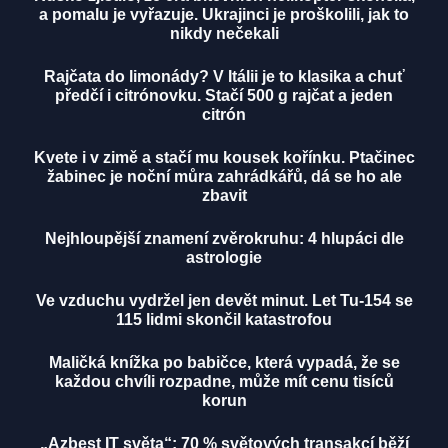
a pomalu je vyřazuje. Ukrajinci je proškolili, jak to
nikdy nečekali
Rajčata do limonády? V Itálii je to klasika a chuť
předčí i citrónovku. Stačí 500 g rajčat a jeden
citrón
Kvete i v zimě a stačí mu kousek kořínku. Ptačinec
žabinec je noční můra zahrádkářů, dá se ho ale
zbavit
Nejhloupější znamení zvěrokruhu: 4 hlupáci dle
astrologie
Ve vzduchu vydržel jen devět minut. Let Tu-154 se
115 lidmi skončil katastrofou
Maličká knížka po babičce, která vypadá, že se
každou chvíli rozpadne, může mít cenu tisíců
korun
„Azbest IT světa“: 70 % světových transakcí běží