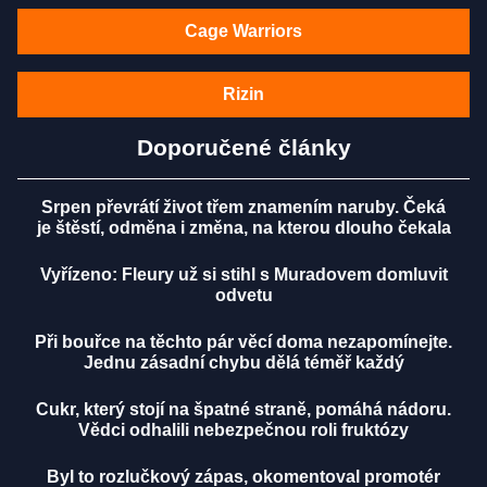
Cage Warriors
Rizin
Doporučené články
Srpen převrátí život třem znamením naruby. Čeká
je štěstí, odměna i změna, na kterou dlouho čekala
Vyřízeno: Fleury už si stihl s Muradovem domluvit
odvetu
Při bouřce na těchto pár věcí doma nezapomínejte.
Jednu zásadní chybu dělá téměř každý
Cukr, který stojí na špatné straně, pomáhá nádoru.
Vědci odhalili nebezpečnou roli fruktózy
Byl to rozlučkový zápas, okomentoval promotér