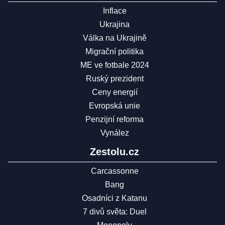
Inflace
Ukrajina
Válka na Ukrajině
Migrační politika
ME ve fotbale 2024
Ruský prezident
Ceny energií
Evropská unie
Penzijní reforma
Vynález
Zestolu.cz
Carcassonne
Bang
Osadníci z Katanu
7 divů světa: Duel