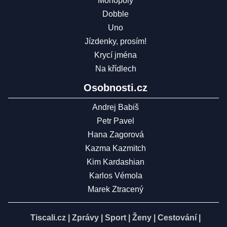
Monopoly
Dobble
Uno
Jízdenky, prosím!
Krycí jména
Na křídlech
Osobnosti.cz
Andrej Babiš
Petr Pavel
Hana Zagorová
Kazma Kazmitch
Kim Kardashian
Karlos Vémola
Marek Ztracený
Tiscali.cz
|
Zprávy
|
Sport
|
Ženy
|
Cestování
|