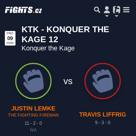
KTK - KONQUER THE
PRO
KAGE 12
09
2006
Konquer the Kage
vs
JUSTIN LEMKE
TRAVIS LIFFRIG
THE FIGHTING FIREMAN
9 - 3 - 0
11 - 2 - 0
N/A