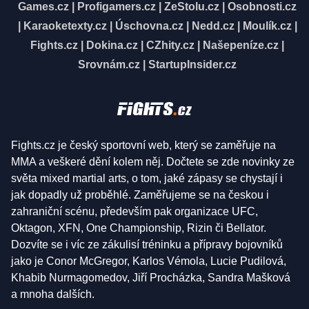
Games.cz
|
Profigamers.cz
|
ZeStolu.cz
|
Osobnosti.cz
|
Karaoketexty.cz
|
Úschovna.cz
|
Nedd.cz
|
Moulík.cz
|
Fights.cz
|
Dokina.cz
|
CZhity.cz
|
Našepeníze.cz
|
Srovnám.cz
|
StartupInsider.cz
Fights.cz je český sportovní web, který se zaměřuje na
MMA a veškeré dění kolem něj. Dočtete se zde novinky ze
světa mixed martial arts, o tom, jaké zápasy se chystají i
jak dopadly už proběhlé. Zaměřujeme se na českou i
zahraniční scénu, především pak organizace UFC,
Oktagon, XFN, One Championship, Rizin či Bellator.
Dozvíte se i víc ze zákulisí tréninku a přípravy bojovníků
jako je Conor McGregor, Karlos Vémola, Lucie Pudilová,
Khabib Nurmagomedov, Jiří Procházka, Sandra Mašková
a mnoha dalších.