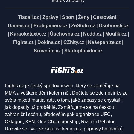
Marek Ztracený
Tiscali.cz
|
Zprávy
|
Sport
|
Ženy
|
Cestování
|
Games.cz
|
Profigamers.cz
|
ZeStolu.cz
|
Osobnosti.cz
|
Karaoketexty.cz
|
Úschovna.cz
|
Nedd.cz
|
Moulík.cz
|
Fights.cz
|
Dokina.cz
|
CZhity.cz
|
Našepeníze.cz
|
Srovnám.cz
|
StartupInsider.cz
Fights.cz je český sportovní web, který se zaměřuje na
MMA a veškeré dění kolem něj. Dočtete se zde novinky ze
světa mixed martial arts, o tom, jaké zápasy se chystají i
jak dopadly už proběhlé. Zaměřujeme se na českou i
zahraniční scénu, především pak organizace UFC,
Oktagon, XFN, One Championship, Rizin či Bellator.
Dozvíte se i víc ze zákulisí tréninku a přípravy bojovníků