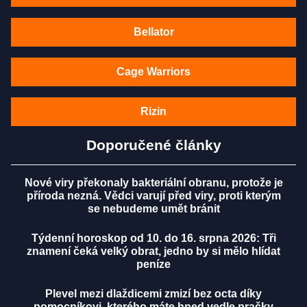
Bellator
Cage Warriors
Rizin
Doporučené články
Nové viry překonaly bakteriální obranu, protože je
příroda nezná. Vědci varují před viry, proti kterým
se nebudeme umět bránit
Týdenní horoskop od 10. do 16. srpna 2026: Tři
znamení čeká velký obrat, jedno by si mělo hlídat
peníze
Plevel mezi dlaždicemi zmizí bez octa díky
pomocníkovi, kterého máte hned vedle pračky