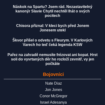
Náskok na Spartu? Jsem rád. Nezastavitelný
kanonýr Slavie Chytil nechtěl lhát o svých
pocitech
Chisora přiznal: V kleci bych před Jonem
Jonesem utekl
Škvor přišel o odvetu s Fleurym. V Karlových
Varech ho teď čeká legenda KSW
Pařez na zahradě nemusíte frézovat ani kopat. Hrst
soli do vyvrtaných děr ho rozloží zevnitř, vy jen
počkáte
Bojovníci
Nate Diaz
Jon Jones
Conor McGregor
Israel Adesanya