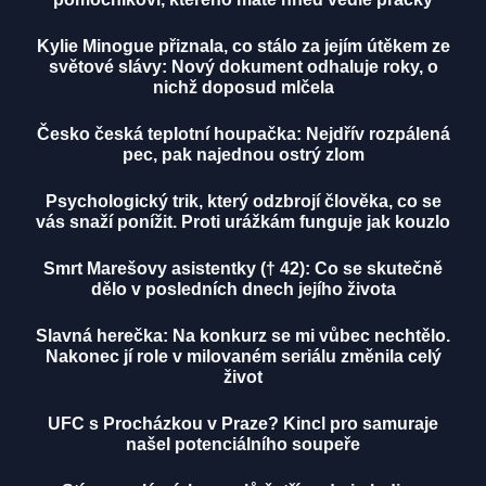
Kylie Minogue přiznala, co stálo za jejím útěkem ze
světové slávy: Nový dokument odhaluje roky, o
nichž doposud mlčela
Česko česká teplotní houpačka: Nejdřív rozpálená
pec, pak najednou ostrý zlom
Psychologický trik, který odzbrojí člověka, co se
vás snaží ponížit. Proti urážkám funguje jak kouzlo
Smrt Marešovy asistentky († 42): Co se skutečně
dělo v posledních dnech jejího života
Slavná herečka: Na konkurz se mi vůbec nechtělo.
Nakonec jí role v milovaném seriálu změnila celý
život
UFC s Procházkou v Praze? Kincl pro samuraje
našel potenciálního soupeře