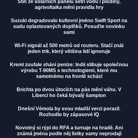
Stín ze solárních panelů šetří vodu i plodiny,
agrivoltaika mění pravidla hry
Suzuki degradovalo kultovní jméno Swift Sport na
sadu oplastovaných doplňků. Posuďte novinku
sami
Wi-Fi signál až 500 metrů od routeru. Stačí znát
jeden trik, který většina lidí ignoruje
Kreml zoufale shání peníze: Indii slibuje společnou
výrobu T-90MS s technologiemi, které mu
samotnému na frontě schází
Brichta po dvou útocích na pás mění váhu. V
Liberci ho čeká bývalý šampion
Dnešní Vémola by svou mladší verzi porazil.
Rozhodlo by zápasové IQ
Novotný si rýpl do RFA a turnaje na hradě. Ani
známá jména podle něj lístky samy neprodají