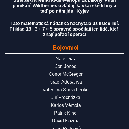
Střelba u Kremlu kvůli e-shopu za biliony, Putin
panikaří. Wildberries ovládají kavkazské klany a
teď po něm jde i Kyjev
Tato matematická hádanka nachytala už tisíce lidí.
Příklad 18 : 3 + 7 × 5 správně spočítají jen lidé, kteří
znají pořadí operací
Bojovníci
Nate Diaz
Jon Jones
Conor McGregor
Israel Adesanya
Valentina Shevchenko
Jiří Procházka
Karlos Vémola
Patrik Kincl
David Kozma
Lucie Pudilová