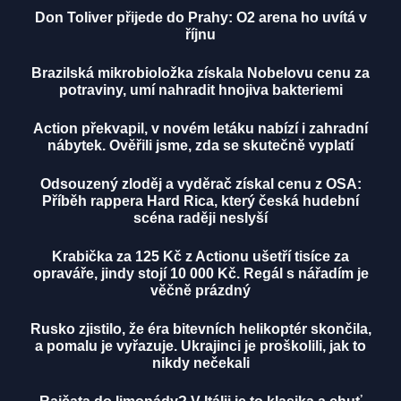
Don Toliver přijede do Prahy: O2 arena ho uvítá v
říjnu
Brazilská mikrobioložka získala Nobelovu cenu za
potraviny, umí nahradit hnojiva bakteriemi
Action překvapil, v novém letáku nabízí i zahradní
nábytek. Ověřili jsme, zda se skutečně vyplatí
Odsouzený zloděj a vyděrač získal cenu z OSA:
Příběh rappera Hard Rica, který česká hudební
scéna raději neslyší
Krabička za 125 Kč z Actionu ušetří tisíce za
opraváře, jindy stojí 10 000 Kč. Regál s nářadím je
věčně prázdný
Rusko zjistilo, že éra bitevních helikoptér skončila,
a pomalu je vyřazuje. Ukrajinci je proškolili, jak to
nikdy nečekali