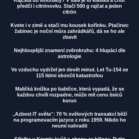
Rajčata do limonády? V Itálii je to klasika a chuť
předčí i citrónovku. Stačí 500 g rajčat a jeden
citrón
Kvete i v zimě a stačí mu kousek kořínku. Ptačinec
žabinec je noční můra zahrádkářů, dá se ho ale
zbavit
Nejhloupější znamení zvěrokruhu: 4 hlupáci dle
astrologie
Ve vzduchu vydržel jen devět minut. Let Tu-154 se
115 lidmi skončil katastrofou
Maličká knížka po babičce, která vypadá, že se
každou chvíli rozpadne, může mít cenu tisíců
korun
„Azbest IT světa“: 70 % světových transakcí běží
na programovacím jazyce z roku 1959. Nikdo ho
neumí nahradit