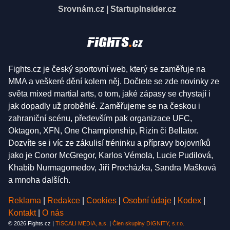
Srovnám.cz
|
StartupInsider.cz
Fights.cz je český sportovní web, který se zaměřuje na
MMA a veškeré dění kolem něj. Dočtete se zde novinky ze
světa mixed martial arts, o tom, jaké zápasy se chystají i
jak dopadly už proběhlé. Zaměřujeme se na českou i
zahraniční scénu, především pak organizace UFC,
Oktagon, XFN, One Championship, Rizin či Bellator.
Dozvíte se i víc ze zákulisí tréninku a přípravy bojovníků
jako je Conor McGregor, Karlos Vémola, Lucie Pudilová,
Khabib Nurmagomedov, Jiří Procházka, Sandra Mašková
a mnoha dalších.
Reklama
|
Redakce
|
Cookies
|
Osobní údaje
|
Kodex
|
Kontakt
|
O nás
© 2026 Fights.cz |
TISCALI MEDIA, a.s.
|
Člen skupiny DIGNITY, s.r.o.