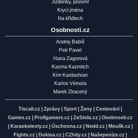
Jízdenky, prosím!
Krycí jména
Na křídlech
Osobnosti.cz
Andrej Babiš
Petr Pavel
Hana Zagorová
Kazma Kazmitch
Kim Kardashian
Karlos Vémola
Marek Ztracený
Tiscali.cz
|
Zprávy
|
Sport
|
Ženy
|
Cestování
|
Games.cz
|
Profigamers.cz
|
ZeStolu.cz
|
Osobnosti.cz
|
Karaoketexty.cz
|
Úschovna.cz
|
Nedd.cz
|
Moulík.cz
|
Fights.cz
|
Dokina.cz
|
CZhity.cz
|
Našepeníze.cz
|