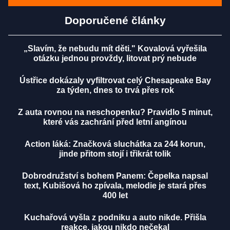
Doporučené články
„Slavím, že nebudu mít děti." Kovalová vyřešila
otázku jednou provždy, litovat prý nebude
Ústřice dokázaly vyfiltrovat celý Chesapeake Bay
za týden, dnes to trvá přes rok
Z auta rovnou na neschopenku? Pravidlo 5 minut,
které vás zachrání před letní angínou
Action láká: Značková sluchátka za 244 korun,
jinde přitom stojí i třikrát tolik
Dobrodružství s bohem Panem: Čepelka napsal
text, Kubišová ho zpívala, melodie je stará přes
400 let
Kuchařová vyšla z podniku a auto nikde. Přišla
reakce, jakou nikdo nečekal