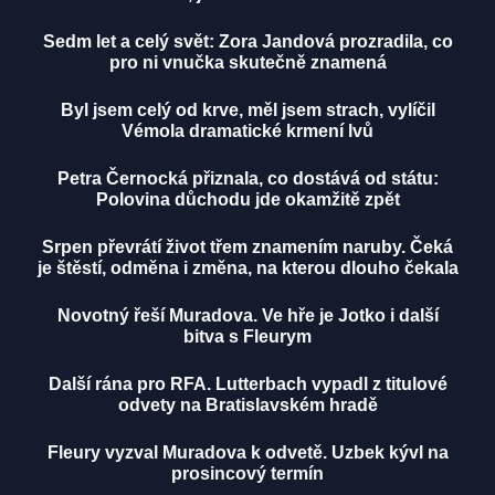
Sedm let a celý svět: Zora Jandová prozradila, co
pro ni vnučka skutečně znamená
Byl jsem celý od krve, měl jsem strach, vylíčil
Vémola dramatické krmení lvů
Petra Černocká přiznala, co dostává od státu:
Polovina důchodu jde okamžitě zpět
Srpen převrátí život třem znamením naruby. Čeká
je štěstí, odměna i změna, na kterou dlouho čekala
Novotný řeší Muradova. Ve hře je Jotko i další
bitva s Fleurym
Další rána pro RFA. Lutterbach vypadl z titulové
odvety na Bratislavském hradě
Fleury vyzval Muradova k odvetě. Uzbek kývl na
prosincový termín