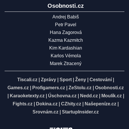
Osobnosti.cz
Andrej Babiš
Petr Pavel
Hana Zagorová
Kazma Kazmitch
Kim Kardashian
Karlos Vémola
Marek Ztracený
Tiscali.cz
|
Zprávy
|
Sport
|
Ženy
|
Cestování
|
Games.cz
|
Profigamers.cz
|
ZeStolu.cz
|
Osobnosti.cz
|
Karaoketexty.cz
|
Úschovna.cz
|
Nedd.cz
|
Moulík.cz
|
Fights.cz
|
Dokina.cz
|
CZhity.cz
|
Našepeníze.cz
|
Srovnám.cz
|
StartupInsider.cz