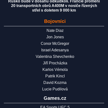
Rusko bude v dosahu odkudkoli. Francie promění
20 transportních obrů A400M v nosiče řízených
střel s doletem 9 000 km
Bojovníci
Nate Diaz
Jon Jones
Conor McGregor
Israel Adesanya
Valentina Shevchenko
Jiří Procházka
Karlos Vémola
Patrik Kincl
David Kozma
Lucie Pudilová
Games.cz
EA Sports UFC 5