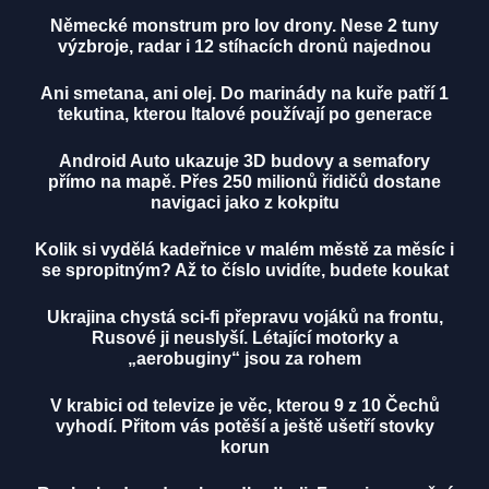
Německé monstrum pro lov drony. Nese 2 tuny
výzbroje, radar i 12 stíhacích dronů najednou
Ani smetana, ani olej. Do marinády na kuře patří 1
tekutina, kterou Italové používají po generace
Android Auto ukazuje 3D budovy a semafory
přímo na mapě. Přes 250 milionů řidičů dostane
navigaci jako z kokpitu
Kolik si vydělá kadeřnice v malém městě za měsíc i
se spropitným? Až to číslo uvidíte, budete koukat
Ukrajina chystá sci-fi přepravu vojáků na frontu,
Rusové ji neuslyší. Létající motorky a
„aerobuginy“ jsou za rohem
V krabici od televize je věc, kterou 9 z 10 Čechů
vyhodí. Přitom vás potěší a ještě ušetří stovky
korun