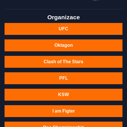
Organizace
UFC
Oktagon
Clash of The Stars
PFL
KSW
I am Figter