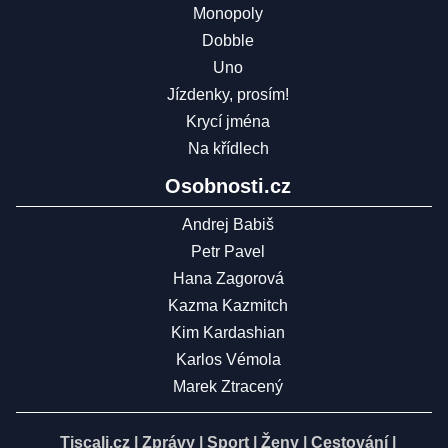
Monopoly
Dobble
Uno
Jízdenky, prosím!
Krycí jména
Na křídlech
Osobnosti.cz
Andrej Babiš
Petr Pavel
Hana Zagorová
Kazma Kazmitch
Kim Kardashian
Karlos Vémola
Marek Ztracený
Tiscali.cz
|
Zprávy
|
Sport
|
Ženy
|
Cestování
|