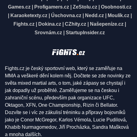
Games.cz
|
Profigamers.cz
|
ZeStolu.cz
|
Osobnosti.cz
|
Karaoketexty.cz
|
Úschovna.cz
|
Nedd.cz
|
Moulík.cz
|
Fights.cz
|
Dokina.cz
|
CZhity.cz
|
Našepeníze.cz
|
Srovnám.cz
|
StartupInsider.cz
Fights.cz je český sportovní web, který se zaměřuje na
MMA a veškeré dění kolem něj. Dočtete se zde novinky ze
světa mixed martial arts, o tom, jaké zápasy se chystají i
jak dopadly už proběhlé. Zaměřujeme se na českou i
zahraniční scénu, především pak organizace UFC,
Oktagon, XFN, One Championship, Rizin či Bellator.
Dozvíte se i víc ze zákulisí tréninku a přípravy bojovníků
jako je Conor McGregor, Karlos Vémola, Lucie Pudilová,
Khabib Nurmagomedov, Jiří Procházka, Sandra Mašková
a mnoha dalších.