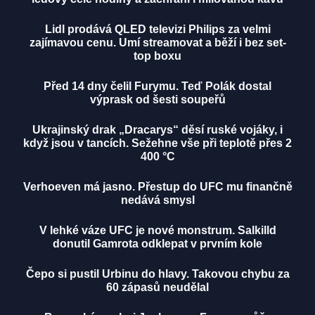
Lidl prodává QLED televizi Philips za velmi
zajímavou cenu. Umí streamovat a běží i bez set-
top boxu
Před 14 dny čelil Furymu. Teď Polák dostal
výprask od šesti soupeřů
Ukrajinský drak „Dracarys“ děsí ruské vojáky, i
když jsou v tancích. Sežehne vše při teplotě přes 2
400 °C
Verhoeven má jasno. Přestup do UFC mu finančně
nedává smysl
V lehké váze UFC je nové monstrum. Salkilld
donutil Gamrota odklepat v prvním kole
Čepo si pustil Urbinu do hlavy. Takovou chybu za
60 zápasů neudělal