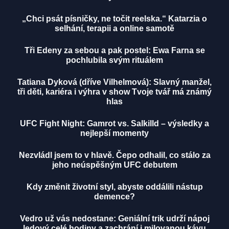
„Chci psát písničky, ne točit reelska.“ Katarzia o
selhání, terapii a online samotě
Tři Edeny za sebou a pak postel: Ewa Farna se
pochlubila svým rituálem
Tatiana Dyková (dříve Vilhelmová): Slavný manžel,
tři děti, kariéra i výhra v show Tvoje tvář má známý
hlas
UFC Fight Night: Gamrot vs. Salkilld – výsledky a
nejlepší momenty
Nezvládl jsem to v hlavě. Čepo odhalil, co stálo za
jeho neúspěšným UFC debutem
Kdy změnit životní styl, abyste oddálili nástup
demence?
Vedro už vás nedostane: Geniální trik udrží nápoj
ledový celé hodiny a zachrání i milovanou kávu