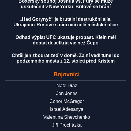
Boxerský souboj Joshua vs. Fury se může
uskutečnit v New Yorku. Britové se brání
„Had Gorynyč“ je brutální destrukční síla.
Ukrajinci i Rusové s ním ničí celé městské ulice
Odhad výplat UFC ukazuje propast. Klein měl
dostat desetkrát víc než Čepo
Chtěl jen zbourat zeď v domě. Za ní vedl tunel do
podzemního města z 12. století před Kristem
Bojovníci
Nate Diaz
Jon Jones
Conor McGregor
Israel Adesanya
Valentina Shevchenko
Jiří Procházka