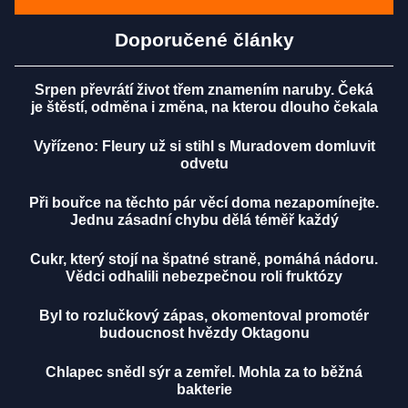
Doporučené články
Srpen převrátí život třem znamením naruby. Čeká
je štěstí, odměna i změna, na kterou dlouho čekala
Vyřízeno: Fleury už si stihl s Muradovem domluvit
odvetu
Při bouřce na těchto pár věcí doma nezapomínejte.
Jednu zásadní chybu dělá téměř každý
Cukr, který stojí na špatné straně, pomáhá nádoru.
Vědci odhalili nebezpečnou roli fruktózy
Byl to rozlučkový zápas, okomentoval promotér
budoucnost hvězdy Oktagonu
Chlapec snědl sýr a zemřel. Mohla za to běžná
bakterie