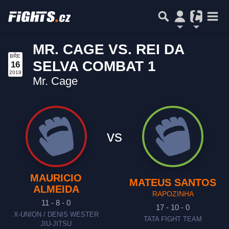
MR. CAGE VS. REI DA
BŘE
SELVA COMBAT 1
16
2019
Mr. Cage
vs
MAURICIO
MATEUS SANTOS
ALMEIDA
RAPOZINHA
11 - 8 - 0
17 - 10 - 0
X-UNION / DENIS WESTER
TATA FIGHT TEAM
JIU-JITSU