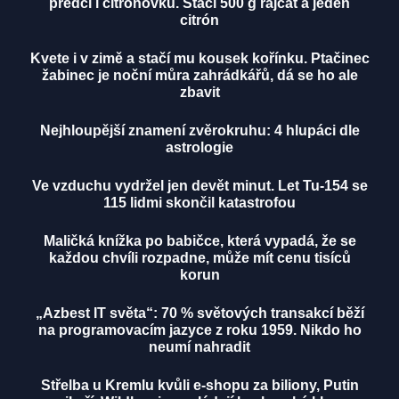
předčí i citrónovku. Stačí 500 g rajčat a jeden
citrón
Kvete i v zimě a stačí mu kousek kořínku. Ptačinec
žabinec je noční můra zahrádkářů, dá se ho ale
zbavit
Nejhloupější znamení zvěrokruhu: 4 hlupáci dle
astrologie
Ve vzduchu vydržel jen devět minut. Let Tu-154 se
115 lidmi skončil katastrofou
Maličká knížka po babičce, která vypadá, že se
každou chvíli rozpadne, může mít cenu tisíců
korun
„Azbest IT světa“: 70 % světových transakcí běží
na programovacím jazyce z roku 1959. Nikdo ho
neumí nahradit
Střelba u Kremlu kvůli e-shopu za biliony, Putin