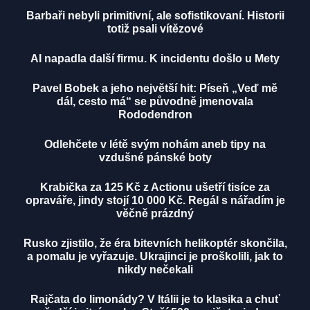
Barbaři nebyli primitivní, ale sofistikovaní. Historii
totiž psali vítězové
AI napadla další firmu. K incidentu došlo u Mety
Pavel Bobek a jeho největší hit: Píseň „Veď mě
dál, cesto má“ se původně jmenovala
Rododendron
Odlehčete v létě svým nohám aneb tipy na
vzdušné pánské boty
Krabička za 125 Kč z Actionu ušetří tisíce za
opraváře, jindy stojí 10 000 Kč. Regál s nářadím je
věčně prázdný
Rusko zjistilo, že éra bitevních helikoptér skončila,
a pomalu je vyřazuje. Ukrajinci je proškolili, jak to
nikdy nečekali
Rajčata do limonády? V Itálii je to klasika a chuť