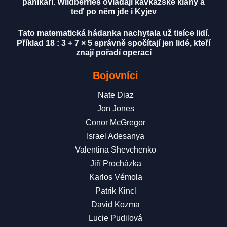
panikaří. Wildberries ovládají kavkazské klany a
teď po něm jde i Kyjev
Tato matematická hádanka nachytala už tisíce lidí.
Příklad 18 : 3 + 7 × 5 správně spočítají jen lidé, kteří
znají pořadí operací
Bojovníci
Nate Diaz
Jon Jones
Conor McGregor
Israel Adesanya
Valentina Shevchenko
Jiří Procházka
Karlos Vémola
Patrik Kincl
David Kozma
Lucie Pudilová