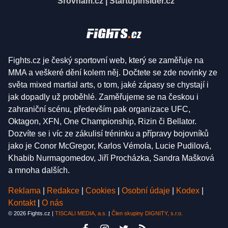
Srovnám.cz
|
StartupInsider.cz
Fights.cz je český sportovní web, který se zaměřuje na
MMA a veškeré dění kolem něj. Dočtete se zde novinky ze
světa mixed martial arts, o tom, jaké zápasy se chystají i
jak dopadly už proběhlé. Zaměřujeme se na českou i
zahraniční scénu, především pak organizace UFC,
Oktagon, XFN, One Championship, Rizin či Bellator.
Dozvíte se i víc ze zákulisí tréninku a přípravy bojovníků
jako je Conor McGregor, Karlos Vémola, Lucie Pudilová,
Khabib Nurmagomedov, Jiří Procházka, Sandra Mašková
a mnoha dalších.
Reklama
|
Redakce
|
Cookies
|
Osobní údaje
|
Kodex
|
Kontakt
|
O nás
© 2026 Fights.cz |
TISCALI MEDIA, a.s.
|
Člen skupiny DIGNITY, s.r.o.