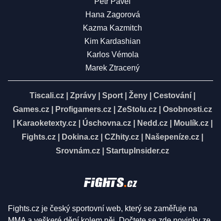
Petr Pavel
Hana Zagorová
Kazma Kazmitch
Kim Kardashian
Karlos Vémola
Marek Ztracený
Tiscali.cz
|
Zprávy
|
Sport
|
Ženy
|
Cestování
|
Games.cz
|
Profigamers.cz
|
ZeStolu.cz
|
Osobnosti.cz
|
Karaoketexty.cz
|
Úschovna.cz
|
Nedd.cz
|
Moulík.cz
|
Fights.cz
|
Dokina.cz
|
CZhity.cz
|
Našepeníze.cz
|
Srovnám.cz
|
StartupInsider.cz
Fights.cz je český sportovní web, který se zaměřuje na
MMA a veškeré dění kolem něj. Dočtete se zde novinky ze