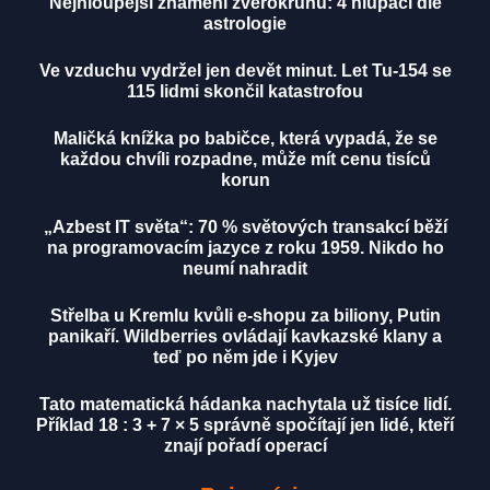
Nejhloupější znamení zvěrokruhu: 4 hlupáci dle
astrologie
Ve vzduchu vydržel jen devět minut. Let Tu-154 se
115 lidmi skončil katastrofou
Maličká knížka po babičce, která vypadá, že se
každou chvíli rozpadne, může mít cenu tisíců
korun
„Azbest IT světa“: 70 % světových transakcí běží
na programovacím jazyce z roku 1959. Nikdo ho
neumí nahradit
Střelba u Kremlu kvůli e-shopu za biliony, Putin
panikaří. Wildberries ovládají kavkazské klany a
teď po něm jde i Kyjev
Tato matematická hádanka nachytala už tisíce lidí.
Příklad 18 : 3 + 7 × 5 správně spočítají jen lidé, kteří
znají pořadí operací