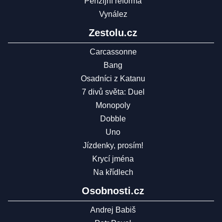
Penzijní reforma
Vynález
Zestolu.cz
Carcassonne
Bang
Osadníci z Katanu
7 divů světa: Duel
Monopoly
Dobble
Uno
Jízdenky, prosím!
Krycí jména
Na křídlech
Osobnosti.cz
Andrej Babiš