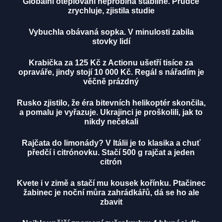
Globální oteplování neprobíhá stabilně. Prudce
zrychluje, zjistila studie
Vybuchla obávaná sopka. V minulosti zabila
stovky lidí
Krabička za 125 Kč z Actionu ušetří tisíce za
opraváře, jindy stojí 10 000 Kč. Regál s nářadím je
věčně prázdný
Rusko zjistilo, že éra bitevních helikoptér skončila,
a pomalu je vyřazuje. Ukrajinci je proškolili, jak to
nikdy nečekali
Rajčata do limonády? V Itálii je to klasika a chuť
předčí i citrónovku. Stačí 500 g rajčat a jeden
citrón
Kvete i v zimě a stačí mu kousek kořínku. Ptačinec
žabinec je noční můra zahrádkářů, dá se ho ale
zbavit