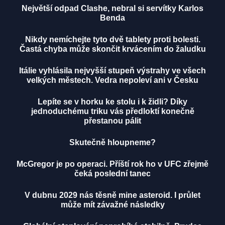
Největší odpad Clashe, nebral si servítky Karlos
Benda
Nikdy nemíchejte tyto dvě tablety proti bolesti.
Častá chyba může skončit krvácením do žaludku
Itálie vyhlásila nejvyšší stupeň výstrahy ve všech
velkých městech. Vedra nepoleví ani v Česku
Lepíte se v horku ke stolu i k židli? Díky
jednoduchému triku vás předloktí konečně
přestanou pálit
Skutečně hloupneme?
McGregor je po operaci. Příští rok ho v UFC zřejmě
čeká poslední tanec
V dubnu 2029 nás těsně mine asteroid. I průlet
může mít závažné následky