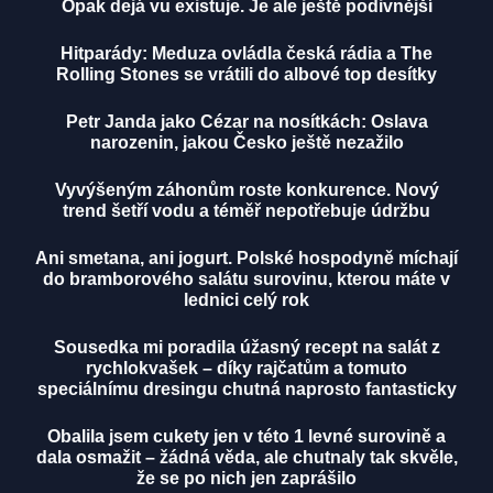
Opak dejá vu existuje. Je ale ještě podivnější
Hitparády: Meduza ovládla česká rádia a The
Rolling Stones se vrátili do albové top desítky
Petr Janda jako Cézar na nosítkách: Oslava
narozenin, jakou Česko ještě nezažilo
Vyvýšeným záhonům roste konkurence. Nový
trend šetří vodu a téměř nepotřebuje údržbu
Ani smetana, ani jogurt. Polské hospodyně míchají
do bramborového salátu surovinu, kterou máte v
lednici celý rok
Sousedka mi poradila úžasný recept na salát z
rychlokvašek – díky rajčatům a tomuto
speciálnímu dresingu chutná naprosto fantasticky
Obalila jsem cukety jen v této 1 levné surovině a
dala osmažit – žádná věda, ale chutnaly tak skvěle,
že se po nich jen zaprášilo