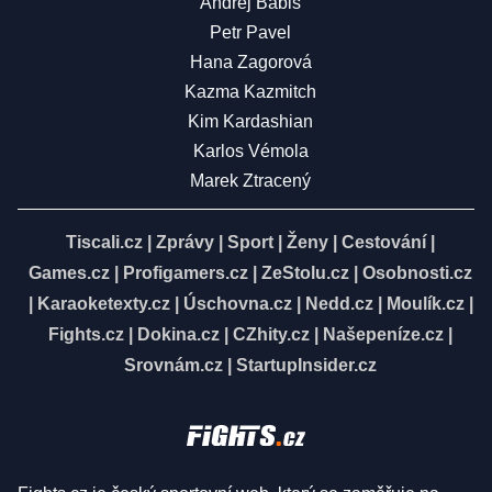
Andrej Babiš
Petr Pavel
Hana Zagorová
Kazma Kazmitch
Kim Kardashian
Karlos Vémola
Marek Ztracený
Tiscali.cz
|
Zprávy
|
Sport
|
Ženy
|
Cestování
|
Games.cz
|
Profigamers.cz
|
ZeStolu.cz
|
Osobnosti.cz
|
Karaoketexty.cz
|
Úschovna.cz
|
Nedd.cz
|
Moulík.cz
|
Fights.cz
|
Dokina.cz
|
CZhity.cz
|
Našepeníze.cz
|
Srovnám.cz
|
StartupInsider.cz