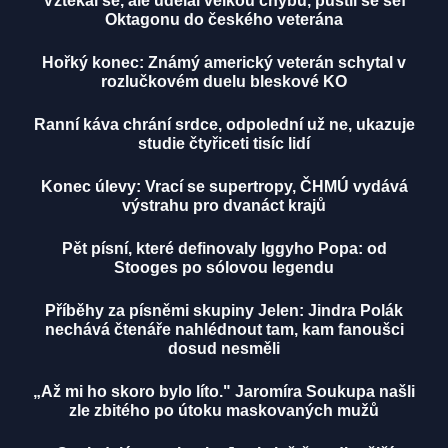
Vztekal se, ale udělal velkou chybu, pustil se šéf
Oktagonu do českého veterána
Hořký konec: Známý americký veterán schytal v
rozlučkovém duelu bleskové KO
Ranní káva chrání srdce, odpolední už ne, ukazuje
studie čtyřiceti tisíc lidí
Konec úlevy: Vrací se supertropy, ČHMÚ vydává
výstrahu pro dvanáct krajů
Pět písní, které definovaly Iggyho Popa: od
Stooges po sólovou legendu
Příběhy za písněmi skupiny Jelen: Jindra Polák
nechává čtenáře nahlédnout tam, kam fanoušci
dosud nesměli
„Až mi ho skoro bylo líto." Jaromíra Soukupa našli
zle zbitého po útoku maskovaných mužů