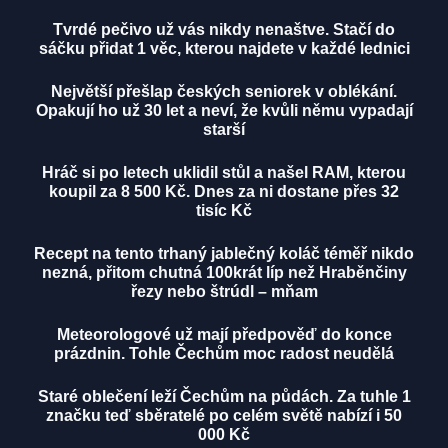
Tvrdé pečivo už vás nikdy nenaštve. Stačí do
sáčku přidat 1 věc, kterou najdete v každé lednici
Největší přešlap českých seniorek v oblékání.
Opakují ho už 30 let a neví, že kvůli němu vypadají
starší
Hráč si po letech uklidil stůl a našel RAM, kterou
koupil za 8 500 Kč. Dnes za ni dostane přes 32
tisíc Kč
Recept na tento trhaný jablečný koláč téměř nikdo
nezná, přitom chutná 100krát líp než Hraběnčiny
řezy nebo štrúdl – mňam
Meteorologové už mají předpověď do konce
prázdnin. Tohle Čechům moc radost neudělá
Staré oblečení leží Čechům na půdách. Za tuhle 1
značku teď sběratelé po celém světě nabízí i 50
000 Kč