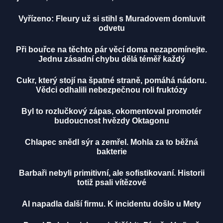
Vyřízeno: Fleury už si stihl s Muradovem domluvit
odvetu
Při bouřce na těchto pár věcí doma nezapomínejte.
Jednu zásadní chybu dělá téměř každý
Cukr, který stojí na špatné straně, pomáhá nádoru.
Vědci odhalili nebezpečnou roli fruktózy
Byl to rozlučkový zápas, okomentoval promotér
budoucnost hvězdy Oktagonu
Chlapec snědl sýr a zemřel. Mohla za to běžná
bakterie
Barbaři nebyli primitivní, ale sofistikovaní. Historii
totiž psali vítězové
AI napadla další firmu. K incidentu došlo u Mety