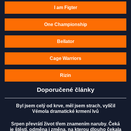
I am Figter
One Championship
Bellator
Cage Warriors
Rizin
Doporučené články
Byl jsem celý od krve, měl jsem strach, vylíčil
Vémola dramatické krmení lvů
Srpen převrátí život třem znamením naruby. Čeká
je štěstí, odměna i změna, na kterou dlouho čekala