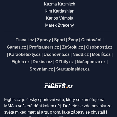
Kazma Kazmitch
Kim Kardashian
Karlos Vémola
Marek Ztracený
Tiscali.cz
|
Zprávy
|
Sport
|
Ženy
|
Cestování
|
Games.cz
|
Profigamers.cz
|
ZeStolu.cz
|
Osobnosti.cz
|
Karaoketexty.cz
|
Úschovna.cz
|
Nedd.cz
|
Moulík.cz
|
Fights.cz
|
Dokina.cz
|
CZhity.cz
|
Našepeníze.cz
|
Srovnám.cz
|
StartupInsider.cz
Fights.cz je český sportovní web, který se zaměřuje na
MMA a veškeré dění kolem něj. Dočtete se zde novinky ze
světa mixed martial arts, o tom, jaké zápasy se chystají i