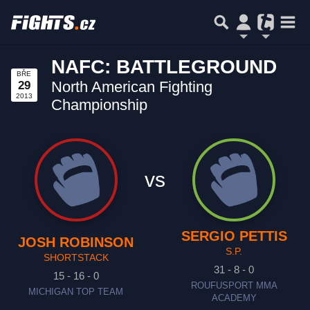
NAFC: BATTLEGROUND
BŘE
North American Fighting
29
2013
Championship
vs
SERGIO PETTIS
JOSH ROBINSON
S.P.
SHORTSTACK
31 - 8 - 0
15 - 16 - 0
ROUFUSPORT MMA
MICHIGAN TOP TEAM
ACADEMY