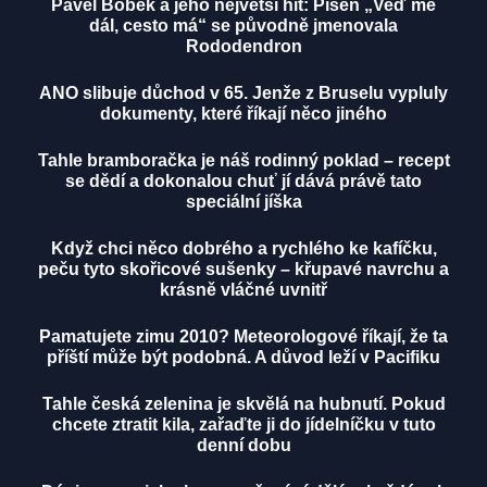
Pavel Bobek a jeho největší hit: Píseň „Veď mě
dál, cesto má“ se původně jmenovala
Rododendron
ANO slibuje důchod v 65. Jenže z Bruselu vypluly
dokumenty, které říkají něco jiného
Tahle bramboračka je náš rodinný poklad – recept
se dědí a dokonalou chuť jí dává právě tato
speciální jíška
Když chci něco dobrého a rychlého ke kafíčku,
peču tyto skořicové sušenky – křupavé navrchu a
krásně vláčné uvnitř
Pamatujete zimu 2010? Meteorologové říkají, že ta
příští může být podobná. A důvod leží v Pacifiku
Tahle česká zelenina je skvělá na hubnutí. Pokud
chcete ztratit kila, zařaďte ji do jídelníčku v tuto
denní dobu