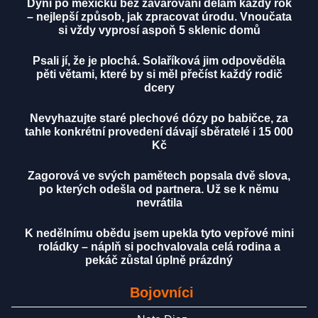
Dýni po mexicku bez zavařování dělám každý rok
– nejlepší způsob, jak zpracovat úrodu. Vnoučata
si vždy vyprosí aspoň 5 sklenic domů
Psali jí, že je plochá. Solaříková jim odpověděla
pěti větami, které by si měl přečíst každý rodič
dcery
Nevyhazujte staré plechové dózy po babičce, za
tahle konkrétní provedení dávají sběratelé i 15 000
Kč
Zagorová ve svých pamětech popsala dvě slova,
po kterých odešla od partnera. Už se k němu
nevrátila
K nedělnímu obědu jsem upekla tyto vepřové mini
roládky – náplň si pochvalovala celá rodina a
pekáč zůstal úplně prázdný
Bojovníci