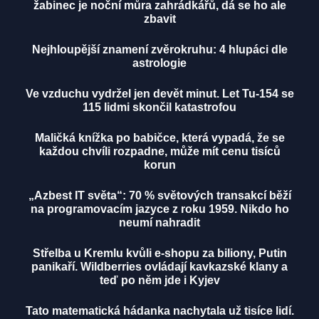
žabinec je noční můra zahrádkářů, dá se ho ale
zbavit
Nejhloupější znamení zvěrokruhu: 4 hlupáci dle
astrologie
Ve vzduchu vydržel jen devět minut. Let Tu-154 se
115 lidmi skončil katastrofou
Maličká knížka po babičce, která vypadá, že se
každou chvíli rozpadne, může mít cenu tisíců
korun
„Azbest IT světa“: 70 % světových transakcí běží
na programovacím jazyce z roku 1959. Nikdo ho
neumí nahradit
Střelba u Kremlu kvůli e-shopu za biliony, Putin
panikaří. Wildberries ovládají kavkazské klany a
teď po něm jde i Kyjev
Tato matematická hádanka nachytala už tisíce lidí.