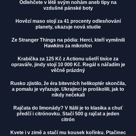
Odlehčete v létě svým nohám aneb tipy na
vzdušné pánské boty
Hovězí maso stojí za 41 procenty odlesňování
planety, ukazuje nová studie
Ze Stranger Things na pódia: Herci, kteří vyměnili
Hawkins za mikrofon
Krabička za 125 Kč z Actionu ušetří tisíce za
opraváře, jindy stojí 10 000 Kč. Regál s nářadím je
věčně prázdný
Rusko zjistilo, že éra bitevních helikoptér skončila,
a pomalu je vyřazuje. Ukrajinci je proškolili, jak to
nikdy nečekali
Rajčata do limonády? V Itálii je to klasika a chuť
předčí i citrónovku. Stačí 500 g rajčat a jeden
citrón
Kvete i v zimě a stačí mu kousek kořínku. Ptačinec