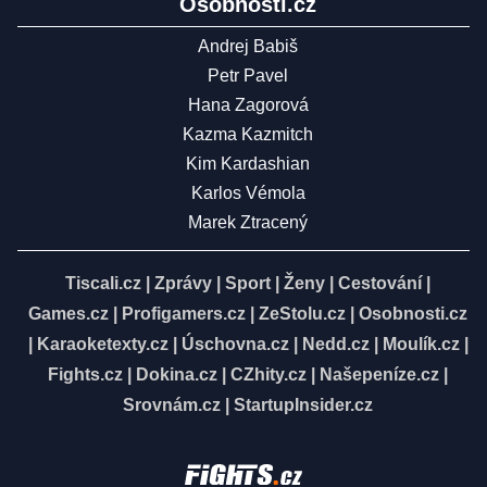
Osobnosti.cz
Andrej Babiš
Petr Pavel
Hana Zagorová
Kazma Kazmitch
Kim Kardashian
Karlos Vémola
Marek Ztracený
Tiscali.cz
|
Zprávy
|
Sport
|
Ženy
|
Cestování
|
Games.cz
|
Profigamers.cz
|
ZeStolu.cz
|
Osobnosti.cz
|
Karaoketexty.cz
|
Úschovna.cz
|
Nedd.cz
|
Moulík.cz
|
Fights.cz
|
Dokina.cz
|
CZhity.cz
|
Našepeníze.cz
|
Srovnám.cz
|
StartupInsider.cz