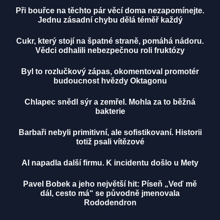
Při bouřce na těchto pár věcí doma nezapomínejte.
Jednu zásadní chybu dělá téměř každý
Cukr, který stojí na špatné straně, pomáhá nádoru.
Vědci odhalili nebezpečnou roli fruktózy
Byl to rozlučkový zápas, okomentoval promotér
budoucnost hvězdy Oktagonu
Chlapec snědl sýr a zemřel. Mohla za to běžná
bakterie
Barbaři nebyli primitivní, ale sofistikovaní. Historii
totiž psali vítězové
AI napadla další firmu. K incidentu došlo u Mety
Pavel Bobek a jeho největší hit: Píseň „Veď mě
dál, cesto má“ se původně jmenovala
Rododendron