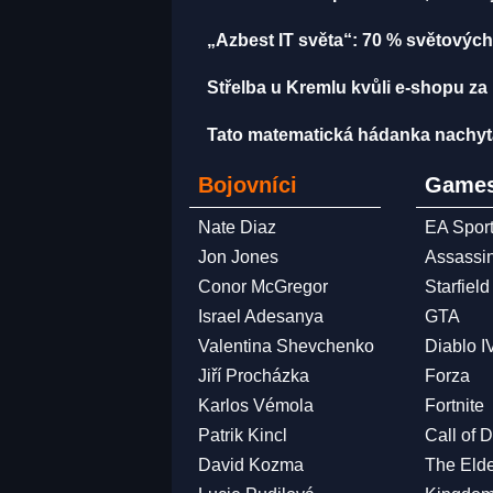
„Azbest IT světa“: 70 % světových
Střelba u Kremlu kvůli e-shopu za 
Tato matematická hádanka nachytala u
Bojovníci
Games
Nate Diaz
EA Spor
Jon Jones
Assassi
Conor McGregor
Starfield
Israel Adesanya
GTA
Valentina Shevchenko
Diablo I
Jiří Procházka
Forza
Karlos Vémola
Fortnite
Patrik Kincl
Call of 
David Kozma
The Elde