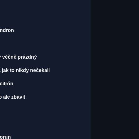
endron
je věčně prázdný
, jak to nikdy nečekali
 citrón
 ale zbavit
korun