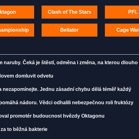
ktagon
Clash of The Stars
PFL
hampionship
Bellator
Cage War
m naruby. Čeká je štěstí, odměna i změna, na kterou dlouho
radovem domluvit odvetu
ma nezapomínejte. Jednu zásadní chybu dělá téměř každý
, pomáhá nádoru. Vědci odhalili nebezpečnou roli fruktózy
toval promotér budoucnost hvězdy Oktagonu
 za to běžná bakterie