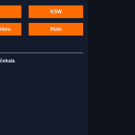
KSW
riors
Rizin
 čekala