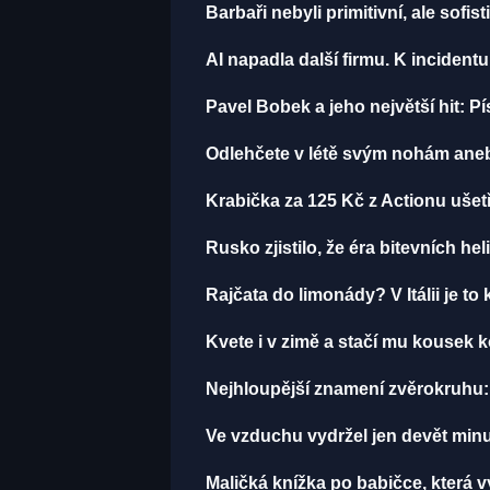
Barbaři nebyli primitivní, ale sofist
AI napadla další firmu. K incident
Pavel Bobek a jeho největší hit:
Odlehčete v létě svým nohám aneb
Krabička za 125 Kč z Actionu ušetř
Rusko zjistilo, že éra bitevních hel
Rajčata do limonády? V Itálii je to 
Kvete i v zimě a stačí mu kousek k
Nejhloupější znamení zvěrokruhu: 
Ve vzduchu vydržel jen devět minut
Maličká knížka po babičce, která 