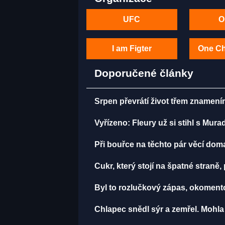
UFC
O
I am Figter
One C
Doporučené články
Srpen převrátí život třem znamení
Vyřízeno: Fleury už si stihl s Mu
Při bouřce na těchto pár věcí do
Cukr, který stojí na špatné straně
Byl to rozlučkový zápas, okomen
Chlapec snědl sýr a zemřel. Mohla