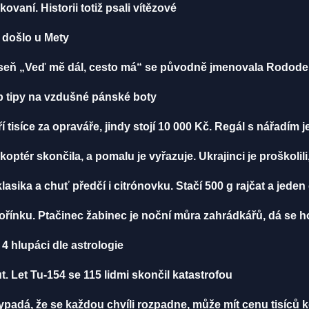
ikovaní. Historii totiž psali vítězové
u došlo u Mety
 Píseň „Veď mě dál, cesto má“ se původně jmenovala Rodod
 tipy na vzdušné pánské boty
í tisíce za opraváře, jindy stojí 10 000 Kč. Regál s nářadím 
ikoptér skončila, a pomalu je vyřazuje. Ukrajinci je proškolili
klasika a chuť předčí i citrónovku. Stačí 500 g rajčat a jeden
ořínku. Ptačinec žabinec je noční můra zahrádkářů, dá se ho
4 hlupáci dle astrologie
. Let Tu-154 se 115 lidmi skončil katastrofou
vypadá, že se každou chvíli rozpadne, může mít cenu tisíců 