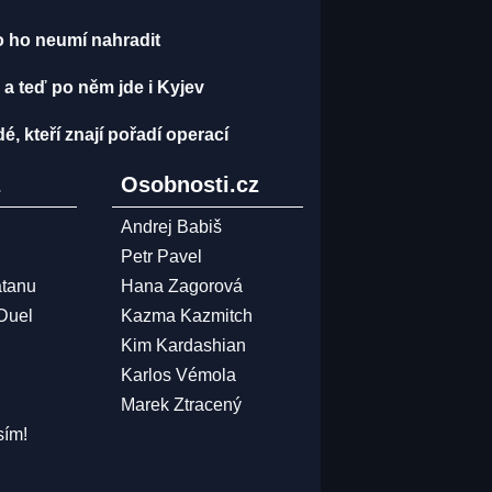
o ho neumí nahradit
 a teď po něm jde i Kyjev
dé, kteří znají pořadí operací
z
Osobnosti.cz
Andrej Babiš
Petr Pavel
atanu
Hana Zagorová
 Duel
Kazma Kazmitch
Kim Kardashian
Karlos Vémola
Marek Ztracený
sím!