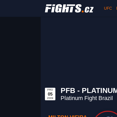
UFC
PFB - PLATINU
PRO
05
Platinum Fight Brazil
2009