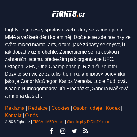
Fights.cz je český sportovní web, který se zaměřuje na
MMA a veškeré dění kolem něj. Dočtete se zde novinky ze
světa mixed martial arts, o tom, jaké zápasy se chystají i
jak dopadly už proběhlé. Zaměřujeme se na českou i
zahraniční scénu, především pak organizace UFC,
Oktagon, XFN, One Championship, Rizin či Bellator.
Dozvíte se i víc ze zákulisí tréninku a přípravy bojovníků
jako je Conor McGregor, Karlos Vémola, Lucie Pudilová,
Khabib Nurmagomedov, Jiří Procházka, Sandra Mašková
a mnoha dalších.
Reklama
|
Redakce
|
Cookies
|
Osobní údaje
|
Kodex
|
Kontakt
|
O nás
© 2026 Fights.cz |
TISCALI MEDIA, a.s.
|
Člen skupiny DIGNITY, s.r.o.