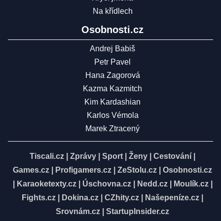
Na křídlech
Osobnosti.cz
Andrej Babiš
Petr Pavel
Hana Zagorová
Kazma Kazmitch
Kim Kardashian
Karlos Vémola
Marek Ztracený
Tiscali.cz
|
Zprávy
|
Sport
|
Ženy
|
Cestování
|
Games.cz
|
Profigamers.cz
|
ZeStolu.cz
|
Osobnosti.cz
|
Karaoketexty.cz
|
Úschovna.cz
|
Nedd.cz
|
Moulík.cz
|
Fights.cz
|
Dokina.cz
|
CZhity.cz
|
Našepeníze.cz
|
Srovnám.cz
|
StartupInsider.cz