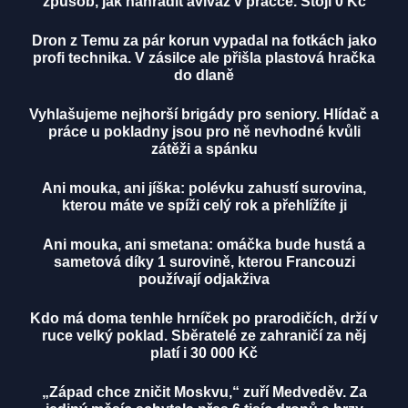
způsob, jak nahradit aviváž v pračce. Stojí 0 Kč
Dron z Temu za pár korun vypadal na fotkách jako
profi technika. V zásilce ale přišla plastová hračka
do dlaně
Vyhlašujeme nejhorší brigády pro seniory. Hlídač a
práce u pokladny jsou pro ně nevhodné kvůli
zátěži a spánku
Ani mouka, ani jíška: polévku zahustí surovina,
kterou máte ve spíži celý rok a přehlížíte ji
Ani mouka, ani smetana: omáčka bude hustá a
sametová díky 1 surovině, kterou Francouzi
používají odjakživa
Kdo má doma tenhle hrníček po prarodičích, drží v
ruce velký poklad. Sběratelé ze zahraničí za něj
platí i 30 000 Kč
„Západ chce zničit Moskvu,“ zuří Medveděv. Za