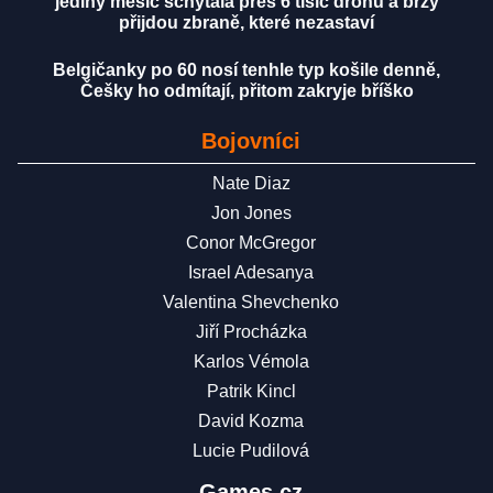
jediný měsíc schytala přes 6 tisíc dronů a brzy
přijdou zbraně, které nezastaví
Belgičanky po 60 nosí tenhle typ košile denně,
Češky ho odmítají, přitom zakryje bříško
Bojovníci
Nate Diaz
Jon Jones
Conor McGregor
Israel Adesanya
Valentina Shevchenko
Jiří Procházka
Karlos Vémola
Patrik Kincl
David Kozma
Lucie Pudilová
Games.cz