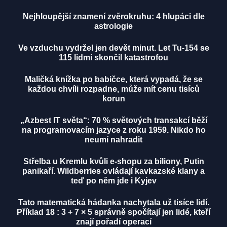
Nejhloupější znamení zvěrokruhu: 4 hlupáci dle
astrologie
Ve vzduchu vydržel jen devět minut. Let Tu-154 se
115 lidmi skončil katastrofou
Maličká knížka po babičce, která vypadá, že se
každou chvíli rozpadne, může mít cenu tisíců
korun
„Azbest IT světa“: 70 % světových transakcí běží
na programovacím jazyce z roku 1959. Nikdo ho
neumí nahradit
Střelba u Kremlu kvůli e-shopu za biliony, Putin
panikaří. Wildberries ovládají kavkazské klany a
teď po něm jde i Kyjev
Tato matematická hádanka nachytala už tisíce lidí.
Příklad 18 : 3 + 7 × 5 správně spočítají jen lidé, kteří
znají pořadí operací