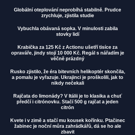
Globální oteplování neprobíhá stabilně. Prudce
zrychluje, zjistila studie
Vybuchla obávaná sopka. V minulosti zabila
stovky lidí
Krabička za 125 Kč z Actionu ušetří tisíce za
opraváře, jindy stojí 10 000 Kč. Regál s nářadím je
věčně prázdný
Rusko zjistilo, že éra bitevních helikoptér skončila,
a pomalu je vyřazuje. Ukrajinci je proškolili, jak to
nikdy nečekali
Rajčata do limonády? V Itálii je to klasika a chuť
předčí i citrónovku. Stačí 500 g rajčat a jeden
citrón
Kvete i v zimě a stačí mu kousek kořínku. Ptačinec
žabinec je noční můra zahrádkářů, dá se ho ale
zbavit