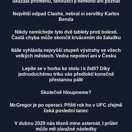
ukázala proměnu, fanoušci ji nemohli ani poznat
Největší odpad Clashe, nebral si servítky Karlos
Benda
Nikdy nemíchejte tyto dvě tablety proti bolesti.
Častá chyba může skončit krvácením do žaludku
Itálie vyhlásila nejvyšší stupeň výstrahy ve všech
velkých městech. Vedra nepoleví ani v Česku
Lepíte se v horku ke stolu i k židli? Díky
jednoduchému triku vás předloktí konečně
přestanou pálit
Skutečně hloupneme?
McGregor je po operaci. Příští rok ho v UFC zřejmě
čeká poslední tanec
V dubnu 2029 nás těsně mine asteroid. I průlet
může mít závažné následky