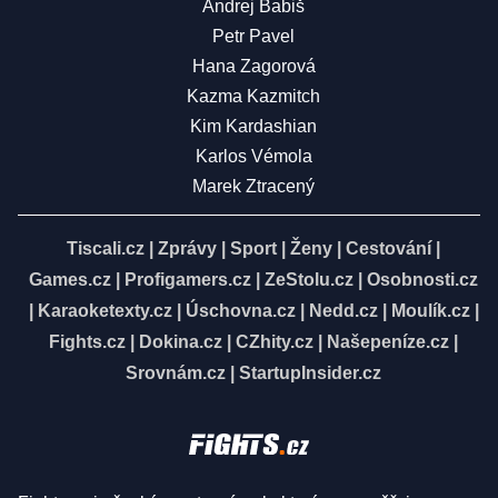
Andrej Babiš
Petr Pavel
Hana Zagorová
Kazma Kazmitch
Kim Kardashian
Karlos Vémola
Marek Ztracený
Tiscali.cz
|
Zprávy
|
Sport
|
Ženy
|
Cestování
|
Games.cz
|
Profigamers.cz
|
ZeStolu.cz
|
Osobnosti.cz
|
Karaoketexty.cz
|
Úschovna.cz
|
Nedd.cz
|
Moulík.cz
|
Fights.cz
|
Dokina.cz
|
CZhity.cz
|
Našepeníze.cz
|
Srovnám.cz
|
StartupInsider.cz