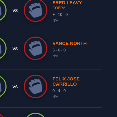
FRED LEAVY
COBRA
vs
9 - 10 - 0
N/A
VANCE NORTH
vs
5 - 6 - 0
N/A
FELIX JOSE
CARRILLO
vs
0 - 4 - 0
N/A