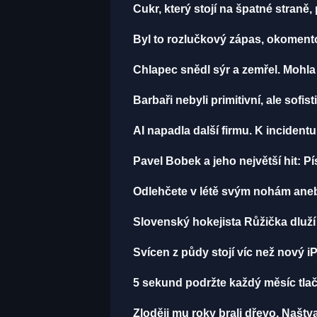
Cukr, který stojí na špatné straně
Byl to rozlučkový zápas, okomen
Chlapec snědl sýr a zemřel. Mohla
Barbaři nebyli primitivní, ale sofist
AI napadla další firmu. K incident
Pavel Bobek a jeho největší hit:
Odlehčete v létě svým nohám aneb
Slovenský hokejista Růžička dluží 
Svícen z půdy stojí víc než nový i
5 sekund podržte každý měsíc tlačí
Zloději mu roky brali dřevo. Naštv