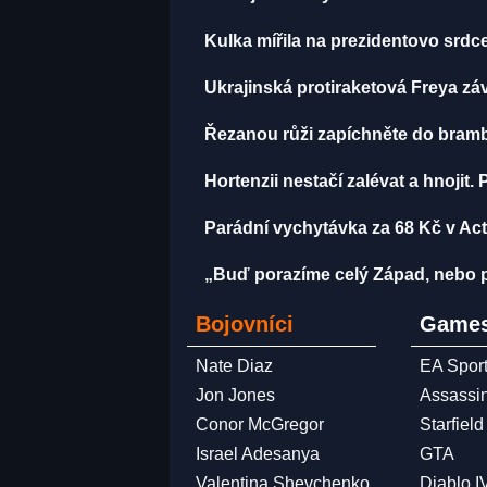
Kulka mířila na prezidentovo srdce
Ukrajinská protiraketová Freya zá
Řezanou růži zapíchněte do brambo
Hortenzii nestačí zalévat a hnojit
Parádní vychytávka za 68 Kč v Acti
„Buď porazíme celý Západ, nebo p
Bojovníci
Games
Nate Diaz
EA Spor
Jon Jones
Assassi
Conor McGregor
Starfield
Israel Adesanya
GTA
Valentina Shevchenko
Diablo I