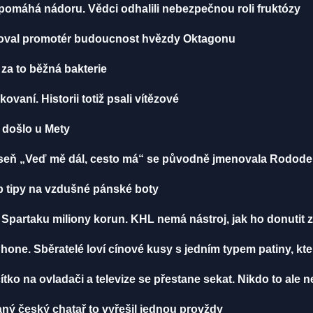
, pomáhá nádoru. Vědci odhalili nebezpečnou roli fruktózy
toval promotér budoucnost hvězdy Oktagonu
 za to běžná bakterie
ikovaní. Historii totiž psali vítězové
u došlo u Mety
 Píseň „Veď mě dál, cesto má“ se původně jmenovala Rodod
 tipy na vzdušné pánské boty
Spartaku miliony korun. KHL nemá nástroj, jak ho donutit z
Phone. Sběratelé loví cínové kusy s jedním typem patiny, k
tko na ovladači a televize se přestane sekat. Nikdo to ale n
aný český chatař to vyřešil jednou provždy