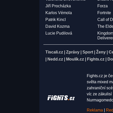
Jiří Procházka
Forza
Karlos Vémola
Fortnite
Patrik Kincl
Call of 
David Kozma
The Elde
Lucie Pudilová
Kingdo
Deliver
Tiscali.cz
|
Zprávy
|
Sport
|
Ženy
|
C
|
Nedd.cz
|
Moulík.cz
|
Fights.cz
|
Do
Fights.cz je č
světa mixed ma
zahraniční scé
víc ze zákulis
Nurmagomedov,
Reklama
|
Red