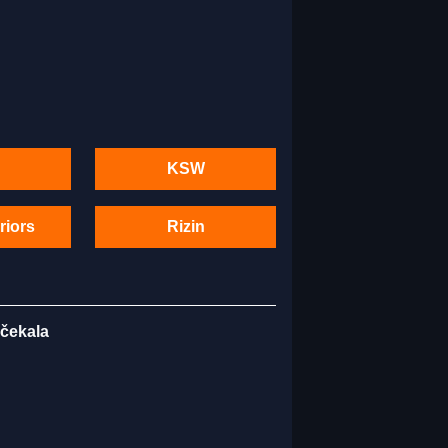
KSW
riors
Rizin
 čekala