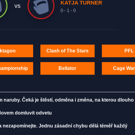
KATJA TURNER
vs
0 - 1 - 0
ktagon
Clash of The Stars
PFL
hampionship
Bellator
Cage War
m naruby. Čeká je štěstí, odměna i změna, na kterou dlouho
radovem domluvit odvetu
ma nezapomínejte. Jednu zásadní chybu dělá téměř každý