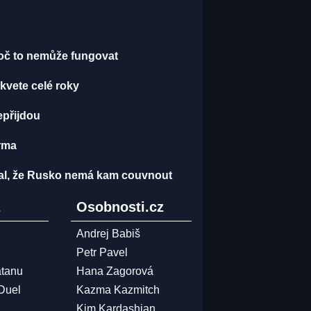
proč to nemůže fungovat
kvete celé roky
epřijdou
arma
nal, že Rusko nemá kam couvnout
z
Osobnosti.cz
Andrej Babiš
Petr Pavel
atanu
Hana Zagorová
 Duel
Kazma Kazmitch
Kim Kardashian