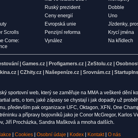
Ruský prezident
Dobble
Ceny energií
Uno
Duty
Evropská unie
Jízdenky, pro
r Scrolls
Penzijní reforma
Krycí jména
me Come:
Vynález
Na křídlech
ence
estování
|
Games.cz
|
Profigamers.cz
|
ZeStolu.cz
|
Osobnost
kina.cz
|
CZhity.cz
|
Našepeníze.cz
|
Srovnám.cz
|
StartupIns
eský sportovní web, který se zaměřuje na MMA a veškeré dění k
rtial arts, o tom, jaké zápasy se chystají i jak dopadly už pro
nu, především pak organizace UFC, Oktagon, XFN, One Champion
í tréninku a přípravy bojovníků jako je Conor McGregor, Karlos 
 Jiří Procházka, Sandra Mašková a mnoha dalších.
akce
|
Cookies
|
Osobní údaje
|
Kodex
|
Kontakt
|
O nás