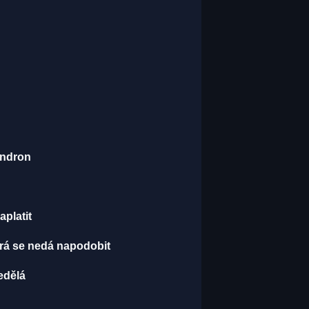
endron
aplatit
terá se nedá napodobit
edělá