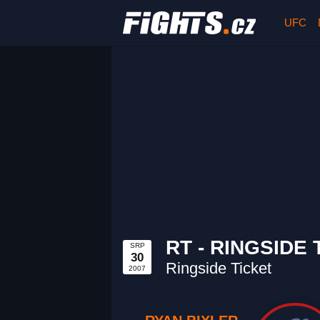
UFC
RT - RINGSIDE 
SRP
30
Ringside Ticket
2007