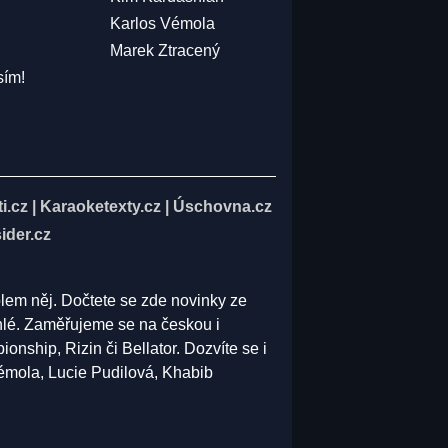
Karlos Vémola
Marek Ztracený
sím!
i.cz
|
Karaoketexty.cz
|
Úschovna.cz
ider.cz
olem něj. Dočtete se zde novinky ze
běhlé. Zaměřujeme se na českou i
ship, Rizin či Bellator. Dozvíte se i
Vémola, Lucie Pudilová, Khabib