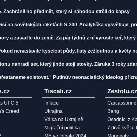
. Zachránil ho předmět, který si náhodou strčil do kapsy
visí na sovětských raketách S-300. Analytička vysvětluje, 
ry a zasaďte do země. Za pár týdnů z ní vyroste keř, který 
. Pokud nenastavíte kyselost půdy, listy zežloutnou a květy n
onu nahradí set, který jinde stojí stovky. Záruka 3 roky zd
řestaneme existovat.“ Putinův neonacistický ideolog přiz
.cz
Tiscali.cz
Zestolu.c
ts UFC 5
Inflace
Carcassonne
n's Creed
Ukrajina
Bang
Válka na Ukrajině
Osadníci z K
Migrační politika
7 divů světa:
V
ME ve fotbale 2024
Monopoly