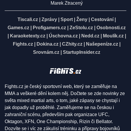
Marek Ztracený
Tiscali.cz
|
Zprávy
|
Sport
|
Ženy
|
Cestování
|
Games.cz
|
Profigamers.cz
|
ZeStolu.cz
|
Osobnosti.cz
|
Karaoketexty.cz
|
Úschovna.cz
|
Nedd.cz
|
Moulík.cz
|
Fights.cz
|
Dokina.cz
|
CZhity.cz
|
Našepeníze.cz
|
Srovnám.cz
|
StartupInsider.cz
Fights.cz je český sportovní web, který se zaměřuje na
MMA a veškeré dění kolem něj. Dočtete se zde novinky ze
světa mixed martial arts, o tom, jaké zápasy se chystají i
jak dopadly už proběhlé. Zaměřujeme se na českou i
zahraniční scénu, především pak organizace UFC,
Oktagon, XFN, One Championship, Rizin či Bellator.
Dozvíte se i víc ze zákulisí tréninku a přípravy bojovníků