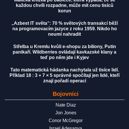
každou chvíli rozpadne, může mít cenu tisíců
korun
„Azbest IT světa“: 70 % světových transakcí běží
na programovacím jazyce z roku 1959. Nikdo ho
neumí nahradit
Střelba u Kremlu kvůli e-shopu za biliony, Putin
panikaří. Wildberries ovládají kavkazské klany a
teď po něm jde i Kyjev
Tato matematická hádanka nachytala už tisíce lidí.
Příklad 18 : 3 + 7 × 5 správně spočítají jen lidé, kteří
znají pořadí operací
Bojovníci
Nate Diaz
Jon Jones
Conor McGregor
Israel Adesanya