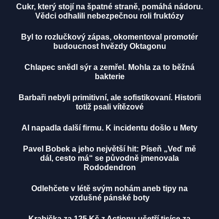
Cukr, který stojí na špatné straně, pomáhá nádoru.
Vědci odhalili nebezpečnou roli fruktózy
Byl to rozlučkový zápas, okomentoval promotér
budoucnost hvězdy Oktagonu
Chlapec snědl sýr a zemřel. Mohla za to běžná
bakterie
Barbaři nebyli primitivní, ale sofistikovaní. Historii
totiž psali vítězové
AI napadla další firmu. K incidentu došlo u Mety
Pavel Bobek a jeho největší hit: Píseň „Veď mě
dál, cesto má“ se původně jmenovala
Rododendron
Odlehčete v létě svým nohám aneb tipy na
vzdušné pánské boty
Krabička za 125 Kč z Actionu ušetří tisíce za