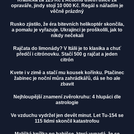
opraváře, jindy stojí 10 000 Kč. Regál s nářadím je
věčně prázdný
Rusko zjistilo, že éra bitevních helikoptér skončila,
a pomalu je vyřazuje. Ukrajinci je proškolili, jak to
nikdy nečekali
Rajčata do limonády? V Itálii je to klasika a chuť
předčí i citrónovku. Stačí 500 g rajčat a jeden
citrón
Kvete i v zimě a stačí mu kousek kořínku. Ptačinec
žabinec je noční můra zahrádkářů, dá se ho ale
zbavit
Nejhloupější znamení zvěrokruhu: 4 hlupáci dle
astrologie
Ve vzduchu vydržel jen devět minut. Let Tu-154 se
115 lidmi skončil katastrofou
Maličká knížka po babičce, která vypadá, že se