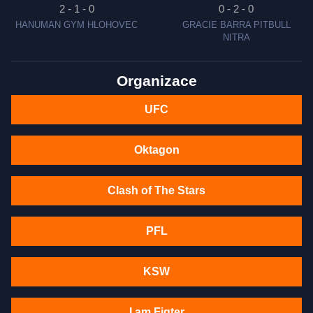
2 - 1 - 0
0 - 2 - 0
HANUMAN GYM HLOHOVEC
GRACIE BARRA PITBULL
NITRA
Organizace
UFC
Oktagon
Clash of The Stars
PFL
KSW
I am Figter