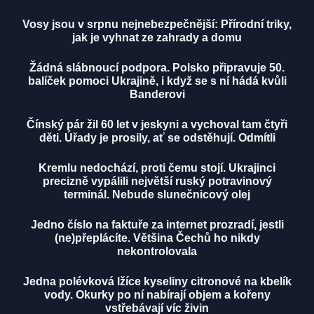
Vosy jsou v srpnu nejnebezpečnější: Přírodní triky,
jak je vyhnat ze zahrady a domu
Žádná slábnoucí podpora. Polsko připravuje 50.
balíček pomoci Ukrajině, i když se s ní hádá kvůli
Banderovi
Čínský pár žil 60 let v jeskyni a vychoval tam čtyři
děti. Úřady je prosily, ať se odstěhují. Odmítli
Kremlu nedochází, proti čemu stojí. Ukrajinci
precizně vypálili největší ruský potravinový
terminál. Nebude slunečnicový olej
Jedno číslo na faktuře za internet prozradí, jestli
(ne)přeplácíte. Většina Čechů ho nikdy
nekontrolovala
Jedna polévková lžíce kyseliny citronové na kbelík
vody. Okurky po ní nabírají objem a kořeny
vstřebávají víc živin