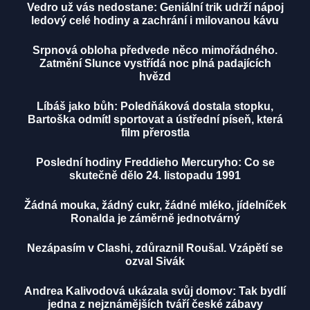
Vedro už vás nedostane: Geniální trik udrží nápoj
ledový celé hodiny a zachrání i milovanou kávu
Srpnová obloha předvede něco mimořádného.
Zatmění Slunce vystřídá noc plná padajících
hvězd
Líbáš jako bůh: Poledňáková dostala stopku,
Bartoška odmítl sportovat a ústřední píseň, která
film přerostla
Poslední hodiny Freddieho Mercuryho: Co se
skutečně dělo 24. listopadu 1991
Žádná mouka, žádný cukr, žádné mléko, jídelníček
Ronalda je záměrně jednotvárný
Nezápasím v Clashi, zdůraznil Roušal. Vzápětí se
ozval Sivák
Andrea Kalivodová ukázala svůj domov: Tak bydlí
jedna z nejznámějších tváří české zábavy