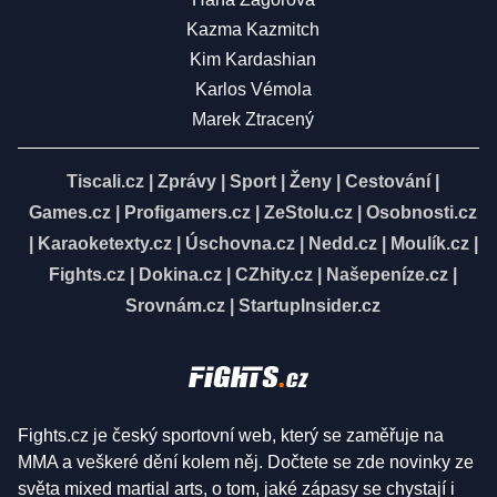
Kazma Kazmitch
Kim Kardashian
Karlos Vémola
Marek Ztracený
Tiscali.cz
|
Zprávy
|
Sport
|
Ženy
|
Cestování
|
Games.cz
|
Profigamers.cz
|
ZeStolu.cz
|
Osobnosti.cz
|
Karaoketexty.cz
|
Úschovna.cz
|
Nedd.cz
|
Moulík.cz
|
Fights.cz
|
Dokina.cz
|
CZhity.cz
|
Našepeníze.cz
|
Srovnám.cz
|
StartupInsider.cz
Fights.cz je český sportovní web, který se zaměřuje na
MMA a veškeré dění kolem něj. Dočtete se zde novinky ze
světa mixed martial arts, o tom, jaké zápasy se chystají i