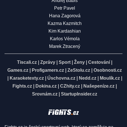
Andrej Babiš
Petr Pavel
Hana Zagorová
Kazma Kazmitch
Kim Kardashian
Karlos Vémola
Marek Ztracený
Tiscali.cz
|
Zprávy
|
Sport
|
Ženy
|
Cestování
|
Games.cz
|
Profigamers.cz
|
ZeStolu.cz
|
Osobnosti.cz
|
Karaoketexty.cz
|
Úschovna.cz
|
Nedd.cz
|
Moulík.cz
|
Fights.cz
|
Dokina.cz
|
CZhity.cz
|
Našepeníze.cz
|
Srovnám.cz
|
StartupInsider.cz