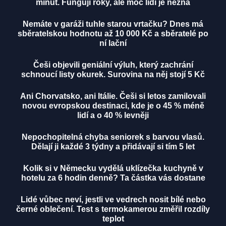
minut. Fungují roky, ale moc lidí je nezná
Nemáte v garáži tuhle starou vrtačku? Dnes má
sběratelskou hodnotu až 10 000 Kč a sběratelé po
ní lační
Češi objevili geniální výluh, který zachrání
schnoucí listy okurek. Surovina na něj stojí 5 Kč
Ani Chorvatsko, ani Itálie. Češi si letos zamilovali
novou evropskou destinaci, kde je o 45 % méně
lidí a o 40 % levněji
Nepochopitelná chyba seniorek s barvou vlasů.
Dělají ji každé 3 týdny a přidávají si tím 5 let
Kolik si v Německu vydělá uklízečka kuchyně v
hotelu za 6 hodin denně? Ta částka vás dostane
Lidé vůbec neví, jestli ve vedrech nosit bílé nebo
černé oblečení. Test s termokamerou změřil rozdíly
teplot