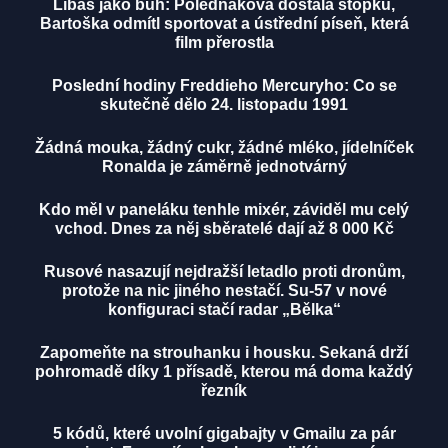
Líbáš jako bůh: Poledňáková dostala stopku,
Bartoška odmítl sportovat a ústřední píseň, která
film přerostla
Poslední hodiny Freddieho Mercuryho: Co se
skutečně dělo 24. listopadu 1991
Žádná mouka, žádný cukr, žádné mléko, jídelníček
Ronalda je záměrně jednotvárný
Kdo měl v paneláku tenhle mixér, záviděl mu celý
vchod. Dnes za něj sběratelé dají až 8 000 Kč
Rusové nasazují nejdražší letadlo proti dronům,
protože na nic jiného nestačí. Su-57 v nové
konfiguraci stačí radar „Bělka“
Zapomeňte na strouhanku i housku. Sekaná drží
pohromadě díky 1 přísadě, kterou má doma každý
řezník
5 kódů, které uvolní gigabajty v Gmailu za pár