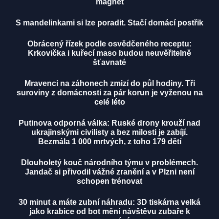
magnet
S mandelinkami si lze poradit. Stačí domácí postřik
Obrácený řízek podle osvědčeného receptu:
Krkovička i kuřecí maso budou neuvěřitelně
šťavnaté
Mravenci na záhonech zmizí do půl hodiny. Tři
suroviny z domácnosti za pár korun je vyženou na
celé léto
Putinova odporná válka: Ruské drony krouží nad
ukrajinskými civilisty a bez milosti je zabíjí.
Bezmála 1 000 mrtvých, z toho 179 dětí
Dlouholetý kouč národního týmu v problémech.
Jandač si přivodil vážné zranění a v Plzni není
schopen trénovat
30 minut a máte zubní náhradu: 3D tiskárna velká
jako krabice od bot mění návštěvu zubaře k