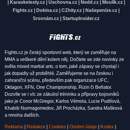
|
Karaoketexty.cz
|
Úschovna.cz
|
Nedd.cz
|
Moulík.cz
|
Fights.cz
|
Dokina.cz
|
CZhity.cz
|
Našepeníze.cz
|
Srovnám.cz
|
StartupInsider.cz
Fights.cz je český sportovní web, který se zaměřuje na
MMA a veškeré dění kolem něj. Dočtete se zde novinky ze
světa mixed martial arts, o tom, jaké zápasy se chystají i
jak dopadly už proběhlé. Zaměřujeme se na českou i
zahraniční scénu, především pak organizace UFC,
Oktagon, XFN, One Championship, Rizin či Bellator.
Dozvíte se i víc ze zákulisí tréninku a přípravy bojovníků
jako je Conor McGregor, Karlos Vémola, Lucie Pudilová,
Khabib Nurmagomedov, Jiří Procházka, Sandra Mašková
a mnoha dalších.
Reklama
|
Redakce
|
Cookies
|
Osobní údaje
|
Kodex
|