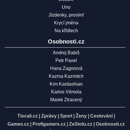
Uno
Jízdenky, prosím!
Krycí jména
Na křídlech
Osobnosti.cz
Andrej Babiš
Petr Pavel
Hana Zagorová
Kazma Kazmitch
Kim Kardashian
Karlos Vémola
Marek Ztracený
Tiscali.cz
|
Zprávy
|
Sport
|
Ženy
|
Cestování
|
Games.cz
|
Profigamers.cz
|
ZeStolu.cz
|
Osobnosti.cz