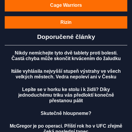
Cage Warriors
Rizin
Doporučené články
Nikdy nemíchejte tyto dvě tablety proti bolesti.
Častá chyba může skončit krvácením do žaludku
Itálie vyhlásila nejvyšší stupeň výstrahy ve všech
velkých městech. Vedra nepoleví ani v Česku
Lepíte se v horku ke stolu i k židli? Díky
jednoduchému triku vás předloktí konečně
přestanou pálit
Skutečně hloupneme?
McGregor je po operaci. Příští rok ho v UFC zřejmě
čeká poslední tanec