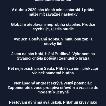
V dubnu 2029 nás těsně mine asteroid. I průlet
může mít závažné následky
Globální oteplování neprobíhá stabilně. Prudce
zrychluje, zjistila studie
Vybuchla obávaná sopka. V minulosti zabila
stovky lidí
Jsem na nás hrdá, hlásí Pudilová. Výkonem na
Štvanici chtěla potěšit i zesnulého bratra
Pět nejlepších písní Seala: Příběh za nimi překvapí
víc než samotná hudba
Nenápadný angrešt skrývá velký potenciál:
Zapomenuté ovoce prospívá střevům a vrací se do
moderní kuchyně
Pěstování dýní má svá úskalí. Přitahují krysy jako