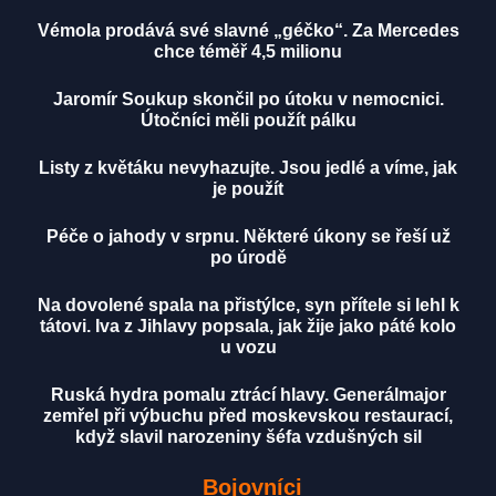
Vémola prodává své slavné „géčko“. Za Mercedes
chce téměř 4,5 milionu
Jaromír Soukup skončil po útoku v nemocnici.
Útočníci měli použít pálku
Listy z květáku nevyhazujte. Jsou jedlé a víme, jak
je použít
Péče o jahody v srpnu. Některé úkony se řeší už
po úrodě
Na dovolené spala na přistýlce, syn přítele si lehl k
tátovi. Iva z Jihlavy popsala, jak žije jako páté kolo
u vozu
Ruská hydra pomalu ztrácí hlavy. Generálmajor
zemřel při výbuchu před moskevskou restaurací,
když slavil narozeniny šéfa vzdušných sil
Bojovníci