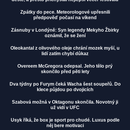
Zpátky do pece. Meteorologové upřesnili
předpověď počasí na víkend
Zásnuby v Londýně: Syn legendy Mekyho Žbirky
oznámil, že se žení
Oleokantal z olivového oleje chrání mozek myší, u
lidí zatím chybí důkaz
Overeem McGregora odepsal. Jeho tělo prý
skončilo před pěti lety
Dva týdny po Furym čeká Wacha šest soupeřů. Do
klece půjdou po dvojicích
Szabová možná v Oktagonu skončila. Novotný ji
už vidí v UFC
Usyk říká, že box je sport pro chudé. Luxus podle
něj bere motivaci