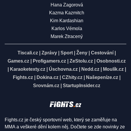
Hana Zagorová
Kazma Kazmitch
Kim Kardashian
Karlos Vémola
Marek Ztracený
Tiscali.cz
|
Zprávy
|
Sport
|
Ženy
|
Cestování
|
Games.cz
|
Profigamers.cz
|
ZeStolu.cz
|
Osobnosti.cz
|
Karaoketexty.cz
|
Úschovna.cz
|
Nedd.cz
|
Moulík.cz
|
Fights.cz
|
Dokina.cz
|
CZhity.cz
|
Našepeníze.cz
|
Srovnám.cz
|
StartupInsider.cz
Fights.cz je český sportovní web, který se zaměřuje na
MMA a veškeré dění kolem něj. Dočtete se zde novinky ze