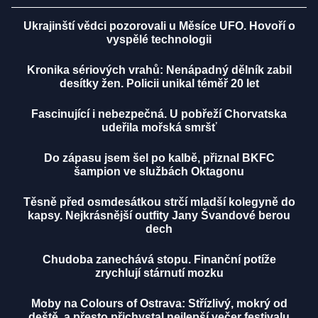
Ukrajinští vědci pozorovali u Měsíce UFO. Hovoří o
vyspělé technologii
Kronika sériových vrahů: Nenápadný dělník zabil
desítky žen. Policii unikal téměř 20 let
Fascinující i nebezpečná. U pobřeží Chorvatska
udeřila mořská smršť
Do zápasu jsem šel po kalbě, přiznal BKFC
šampion ve službách Oktagonu
Těsně před osmdesátkou strčí mladší kolegyně do
kapsy. Nejkrásnější outfity Jany Švandové berou
dech
Chudoba zanechává stopu. Finanční potíže
zrychlují stárnutí mozku
Moby na Colours of Ostrava: Střízlivý, mokrý od
deště, a přesto přichystal nejlepší večer festivalu