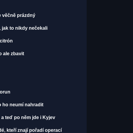
je věčně prázdný
, jak to nikdy nečekali
 citrón
 ale zbavit
korun
o ho neumí nahradit
 a teď po něm jde i Kyjev
dé, kteří znají pořadí operací