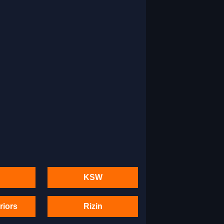
KSW
riors
Rizin