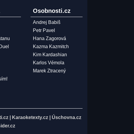
z
Osobnosti.cz
Andrej Babiš
Petr Pavel
atanu
Hana Zagorová
 Duel
Kazma Kazmitch
Kim Kardashian
Karlos Vémola
Marek Ztracený
sím!
i.cz
|
Karaoketexty.cz
|
Úschovna.cz
ider.cz