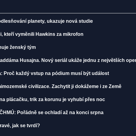
odlesňování planety, ukazuje nová studie
, kteří vyměnili Hawkins za mikrofon
énuje ženský tým
addáma Husajna. Nový seriál ukáže jednu z největších ope
: Proč každý vstup na pódium musí být událost
mozemské civilizace. Zachytit ji dokážeme i ze Země
 plácačku, trik za korunu je vyhubí přes noc
 ČHMÚ: Pořádně se ochladí až na konci srpna
avé, jak se tvrdí?