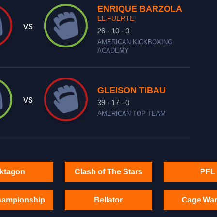
ENRIQUE BARZOLA
EL FUERTE
vs
26 - 10 - 3
AMERICAN KICKBOXING
ACADEMY
GLEISON TIBAU
vs
39 - 17 - 0
AMERICAN TOP TEAM
ktagon
Clash of The Stars
PFL
hampionship
Bellator
Cage War