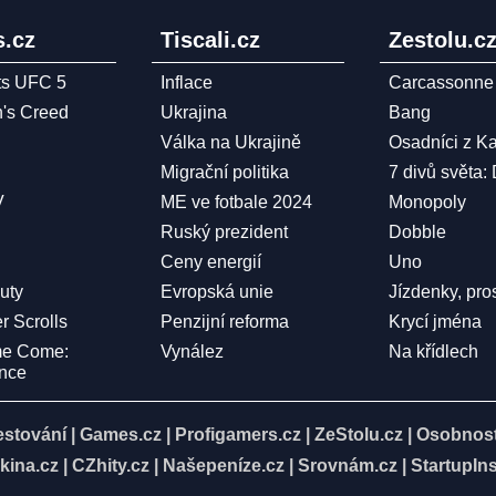
.cz
Tiscali.cz
Zestolu.c
ts UFC 5
Inflace
Carcassonne
n's Creed
Ukrajina
Bang
Válka na Ukrajině
Osadníci z K
Migrační politika
7 divů světa:
V
ME ve fotbale 2024
Monopoly
Ruský prezident
Dobble
Ceny energií
Uno
Duty
Evropská unie
Jízdenky, pro
r Scrolls
Penzijní reforma
Krycí jména
me Come:
Vynález
Na křídlech
ence
estování
|
Games.cz
|
Profigamers.cz
|
ZeStolu.cz
|
Osobnost
kina.cz
|
CZhity.cz
|
Našepeníze.cz
|
Srovnám.cz
|
StartupIns