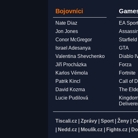
Bojovníci
Games
Nate Diaz
EA Spor
Jon Jones
Assassi
Conor McGregor
Starfield
Israel Adesanya
GTA
Valentina Shevchenko
Diablo I
Jiří Procházka
Forza
Karlos Vémola
Fortnite
Patrik Kincl
Call of 
David Kozma
The Elde
Lucie Pudilová
Kingdo
Deliver
Tiscali.cz
|
Zprávy
|
Sport
|
Ženy
|
C
|
Nedd.cz
|
Moulík.cz
|
Fights.cz
|
Do