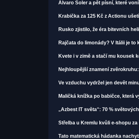
Álvaro Soler a pět písní, které von
Krabička za 125 Kč z Actionu ušetř
Rusko zjistilo, že éra bitevních hel
Rajčata do limonády? V Itálii je to 
Kvete i v zimě a stačí mu kousek k
Nejhloupější znamení zvěrokruhu: 
Ve vzduchu vydržel jen devět minut
Maličká knížka po babičce, která 
„Azbest IT světa“: 70 % světových
Střelba u Kremlu kvůli e-shopu za 
Tato matematická hádanka nachytala u