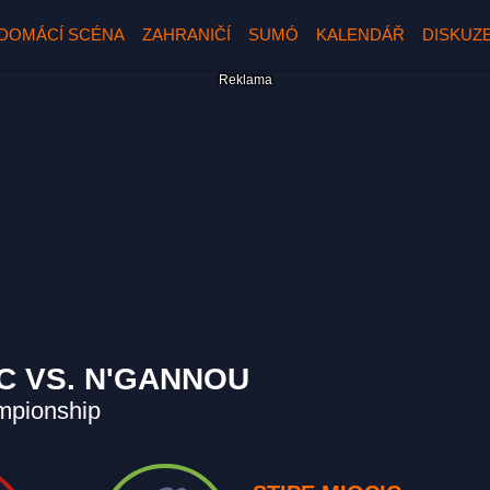
DOMÁCÍ SCÉNA
ZAHRANIČÍ
SUMÓ
KALENDÁŘ
DISKUZ
IC VS. N'GANNOU
mpionship