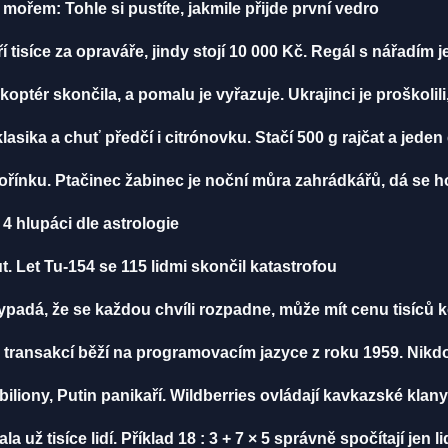
í mořem: Tohle si pustíte, jakmile přijde první vedro
í tisíce za opraváře, jindy stojí 10 000 Kč. Regál s nářadím 
ikoptér skončila, a pomalu je vyřazuje. Ukrajinci je proškolili
klasika a chuť předčí i citrónovku. Stačí 500 g rajčat a jeden
ořínku. Ptačinec žabinec je noční můra zahrádkářů, dá se ho
4 hlupáci dle astrologie
. Let Tu-154 se 115 lidmi skončil katastrofou
vypadá, že se každou chvíli rozpadne, může mít cenu tisíců 
 transakcí běží na programovacím jazyce z roku 1959. Nikd
biliony, Putin panikaří. Wildberries ovládají kavkazské klany
ž tisíce lidí. Příklad 18 : 3 + 7 × 5 správně spočítají jen li