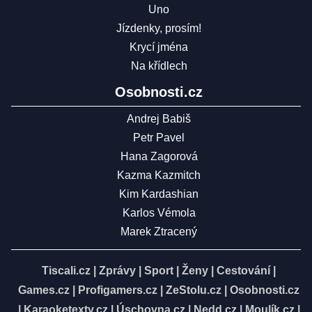
Uno
Jízdenky, prosím!
Krycí jména
Na křídlech
Osobnosti.cz
Andrej Babiš
Petr Pavel
Hana Zagorová
Kazma Kazmitch
Kim Kardashian
Karlos Vémola
Marek Ztracený
Tiscali.cz
|
Zprávy
|
Sport
|
Ženy
|
Cestování
|
Games.cz
|
Profigamers.cz
|
ZeStolu.cz
|
Osobnosti.cz
|
Karaoketexty.cz
|
Úschovna.cz
|
Nedd.cz
|
Moulík.cz
|