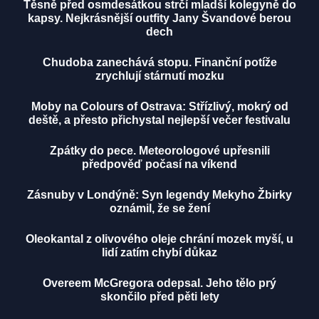
Těsně před osmdesátkou strčí mladší kolegyně do
kapsy. Nejkrásnější outfity Jany Švandové berou
dech
Chudoba zanechává stopu. Finanční potíže
zrychlují stárnutí mozku
Moby na Colours of Ostrava: Střízlivý, mokrý od
deště, a přesto přichystal nejlepší večer festivalu
Zpátky do pece. Meteorologové upřesnili
předpověď počasí na víkend
Zásnuby v Londýně: Syn legendy Mekyho Žbirky
oznámil, že se žení
Oleokantal z olivového oleje chrání mozek myší, u
lidí zatím chybí důkaz
Overeem McGregora odepsal. Jeho tělo prý
skončilo před pěti lety