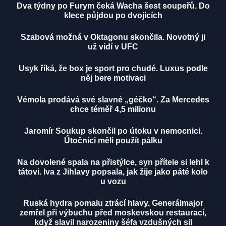
Dva týdny po Furym čeká Wacha šest soupeřů. Do
klece půjdou po dvojicích
Szabová možná v Oktagonu skončila. Novotný ji
už vidí v UFC
Usyk říká, že box je sport pro chudé. Luxus podle
něj bere motivaci
Vémola prodává své slavné „géčko“. Za Mercedes
chce téměř 4,5 milionu
Jaromír Soukup skončil po útoku v nemocnici.
Útočníci měli použít pálku
Na dovolené spala na přistýlce, syn přítele si lehl k
tátovi. Iva z Jihlavy popsala, jak žije jako páté kolo
u vozu
Ruská hydra pomalu ztrácí hlavy. Generálmajor
zemřel při výbuchu před moskevskou restaurací,
když slavil narozeniny šéfa vzdušných sil