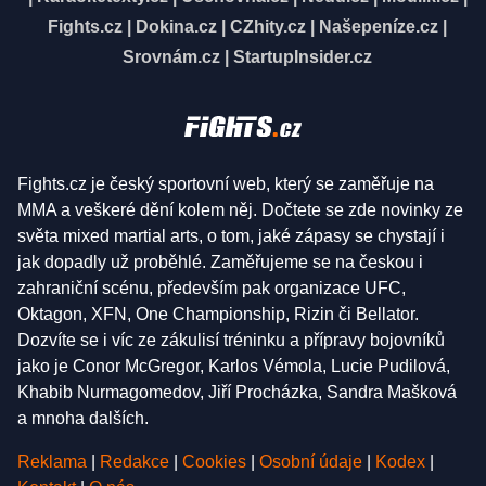
Fights.cz
|
Dokina.cz
|
CZhity.cz
|
Našepeníze.cz
|
Srovnám.cz
|
StartupInsider.cz
Fights.cz je český sportovní web, který se zaměřuje na
MMA a veškeré dění kolem něj. Dočtete se zde novinky ze
světa mixed martial arts, o tom, jaké zápasy se chystají i
jak dopadly už proběhlé. Zaměřujeme se na českou i
zahraniční scénu, především pak organizace UFC,
Oktagon, XFN, One Championship, Rizin či Bellator.
Dozvíte se i víc ze zákulisí tréninku a přípravy bojovníků
jako je Conor McGregor, Karlos Vémola, Lucie Pudilová,
Khabib Nurmagomedov, Jiří Procházka, Sandra Mašková
a mnoha dalších.
Reklama
|
Redakce
|
Cookies
|
Osobní údaje
|
Kodex
|