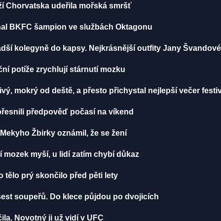
ží Chorvatska udeřila mořská smršť
iznal BKFC šampion ve službách Oktagonu
dší kolegyně do kapsy. Nejkrásnější outfity Jany Švandov
í potíže zrychlují stárnutí mozku
vý, mokrý od deště, a přesto přichystal nejlepší večer festi
řesnili předpověď počasí na víkend
ekyho Žbirky oznámil, že se žení
í mozek myší, u lidí zatím chybí důkaz
ělo prý skončilo před pěti lety
st soupeřů. Do klece půjdou po dvojicích
a. Novotný ji už vidí v UFC