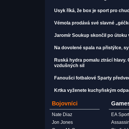
Usyk říká, že box je sport pro chu
Vémola prodává své slavné „géčko
Jaromír Soukup skončil po útoku v
Na dovolené spala na přistýlce, syn 
Ruská hydra pomalu ztrácí hlavy. 
vzdušných sil
Fanoušci fotbalové Sparty předved
Krtka vyženete kuchyňským odpadem
Bojovníci
Games
Nate Diaz
EA Spor
Jon Jones
Assassi