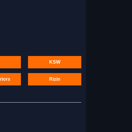
KSW
riors
Rizin