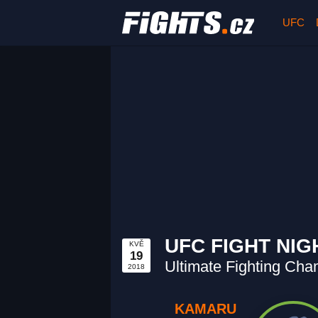
UFC
UFC FIGHT NIG
KVĚ
19
Ultimate Fighting Cha
2018
KAMARU