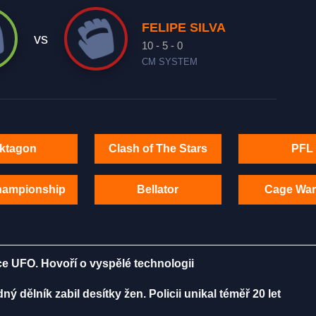
FELIPE SILVA
vs
10 - 5 - 0
CM SYSTEM
ktagon
Clash of The Stars
PFL
hampionship
Bellator
Cage War
ce UFO. Hovoří o vyspělé technologii
 dělník zabil desítky žen. Policii unikal téměř 20 let