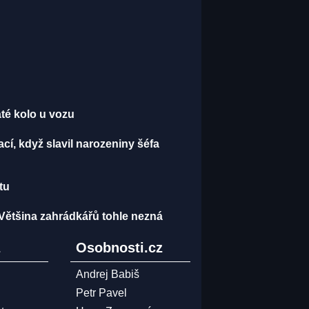
páté kolo u vozu
í, když slavil narozeniny šéfa
tu
 Většina zahrádkářů tohle nezná
z
Osobnosti.cz
Andrej Babiš
Petr Pavel