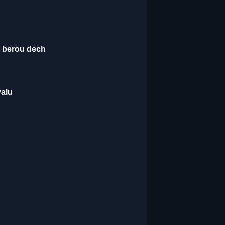
é berou dech
valu