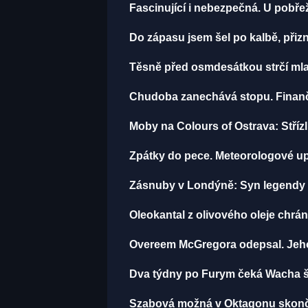
Fascinující i nebezpečná. U pobře
Do zápasu jsem šel po kalbě, př
Těsně před osmdesátkou strčí mla
Chudoba zanechává stopu. Finančn
Moby na Colours of Ostrava: Střízli
Zpátky do pece. Meteorologové up
Zásnuby v Londýně: Syn legendy M
Oleokantal z olivového oleje chrán
Overeem McGregora odepsal. Jeho t
Dva týdny po Furym čeká Wacha še
Szabová možná v Oktagonu skončil