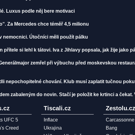
dé. Luxus podle něj bere motivaci
“. Za Mercedes chce téměř 4,5 milionu
 nemocnici. Útočníci měli použít pálku
přítele si lehl k tátovi. Iva z Jihlavy popsala, jak žije jako 
Generálmajor zemřel při výbuchu před moskevskou restaurac
li nepochopitelné chování. Klub musí zaplatit tučnou poku
 zabaleným do novin. Stačí je položit ke krtinci a čekat.
.cz
Tiscali.cz
Zestolu.c
ts UFC 5
Inflace
Carcassonne
n's Creed
Ukrajina
Bang