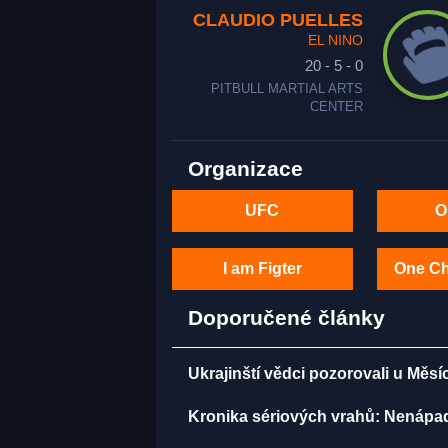
CLAUDIO PUELLES
EL NINO
20 - 5 - 0
PITBULL MARTIAL ARTS
CENTER
Organizace
UFC
O
I am Figter
One C
Doporučené články
Ukrajinští vědci pozorovali u Měsí
Kronika sériových vrahů: Nenápadný