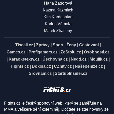
Hana Zagorová
Kazma Kazmitch
Kim Kardashian
Karlos Vémola
Marek Ztracený
Tiscali.cz
|
Zprávy
|
Sport
|
Ženy
|
Cestování
|
Games.cz
|
Profigamers.cz
|
ZeStolu.cz
|
Osobnosti.cz
|
Karaoketexty.cz
|
Úschovna.cz
|
Nedd.cz
|
Moulík.cz
|
Fights.cz
|
Dokina.cz
|
CZhity.cz
|
Našepeníze.cz
|
Srovnám.cz
|
StartupInsider.cz
Fights.cz je český sportovní web, který se zaměřuje na
MMA a veškeré dění kolem něj. Dočtete se zde novinky ze