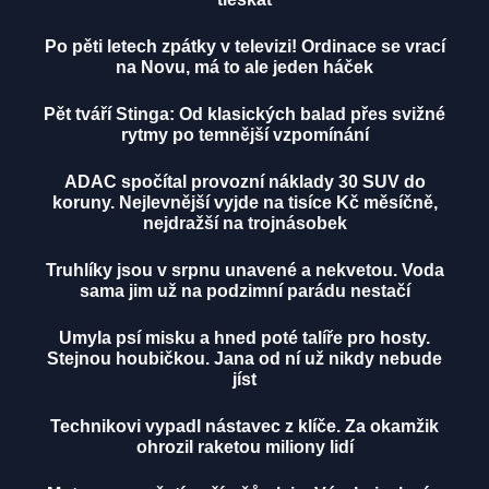
Po pěti letech zpátky v televizi! Ordinace se vrací
na Novu, má to ale jeden háček
Pět tváří Stinga: Od klasických balad přes svižné
rytmy po temnější vzpomínání
ADAC spočítal provozní náklady 30 SUV do
koruny. Nejlevnější vyjde na tisíce Kč měsíčně,
nejdražší na trojnásobek
Truhlíky jsou v srpnu unavené a nekvetou. Voda
sama jim už na podzimní parádu nestačí
Umyla psí misku a hned poté talíře pro hosty.
Stejnou houbičkou. Jana od ní už nikdy nebude
jíst
Technikovi vypadl nástavec z klíče. Za okamžik
ohrozil raketou miliony lidí