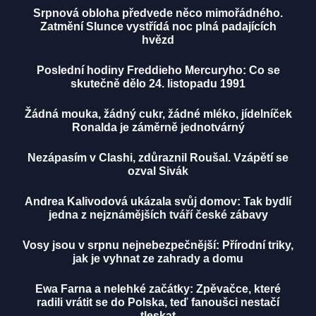
Srpnová obloha předvede něco mimořádného.
Zatmění Slunce vystřídá noc plná padajících
hvězd
Poslední hodiny Freddieho Mercuryho: Co se
skutečně dělo 24. listopadu 1991
Žádná mouka, žádný cukr, žádné mléko, jídelníček
Ronalda je záměrně jednotvárný
Nezápasím v Clashi, zdůraznil Roušal. Vzápětí se
ozval Sivák
Andrea Kalivodová ukázala svůj domov: Tak bydlí
jedna z nejznámějších tváří české zábavy
Vosy jsou v srpnu nejnebezpečnější: Přírodní triky,
jak je vyhnat ze zahrady a domu
Ewa Farna a nelehké začátky: Zpěvačce, které
radili vrátit se do Polska, teď fanoušci nestačí
tleskat