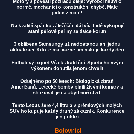
Motory s pověstí požíračů oleje: Výrobci mluví o
normě, mechanici o konstrukční chybě. Máte
jeden z nich?
Na kvalitě spánku záleží čím dál víc. Lidé vykupují
staré péřové peřiny za tisíce korun
3 oblíbené Samsungy už nedostanou ani jednu
aktualizaci. Kdo je má, vážně tím riskuje každý den
Fotbalový expert Vízek ztratil řeč. Sparta ho svým
výkonem donutila jenom chválit
Odtajněno po 50 letech: Biologická zbraň
Američanů. Letecké bomby plnili živými komáry a
shazovali je na obydlené čtvrti
Tento Lexus žere 4,4 litru a v prémiových malých
SUV ho kupuje každý druhý zákazník. Konkurence
jen přihlíží
Bojovníci