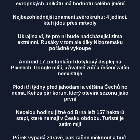
evropských unikátů má hodnotu celého jmění
Nejbezohlednější znamení zvěrokruhu: 4 jedinci,
kteří jdou přes mrtvoly
Ukrajina ví, že pro ni bude nadcházející zima
extrémní. Rusáky v tom ale díky Nizozemsku
pořádně vykoupe
Android 17 znefunkčnil dotykový displej na
Pixelech. Google mlčí, uživatelé zuří a řešení zatím
neexistuje
Plodí tři týdny před jahodami a většina Čechů ho
nemá. Keř za pár korun, který otevírá sezonu jako
první
Necelou hodinu jižně od Brna leží 157 hektarů
stepi, které nemají v Česku obdobu. Turisté je
zatím míjí
Pórek vypadá zdravě, pak začne měknout a hnít.