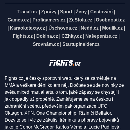
Tiscali.cz
|
Zprávy
|
Sport
|
Ženy
|
Cestování
|
Games.cz
|
Profigamers.cz
|
ZeStolu.cz
|
Osobnosti.cz
|
Karaoketexty.cz
|
Úschovna.cz
|
Nedd.cz
|
Moulík.cz
|
Fights.cz
|
Dokina.cz
|
CZhity.cz
|
Našepeníze.cz
|
Srovnám.cz
|
StartupInsider.cz
Fights.cz je český sportovní web, který se zaměřuje na
MMA a veškeré dění kolem něj. Dočtete se zde novinky ze
světa mixed martial arts, o tom, jaké zápasy se chystají i
jak dopadly už proběhlé. Zaměřujeme se na českou i
zahraniční scénu, především pak organizace UFC,
Oktagon, XFN, One Championship, Rizin či Bellator.
Dozvíte se i víc ze zákulisí tréninku a přípravy bojovníků
jako je Conor McGregor, Karlos Vémola, Lucie Pudilová,