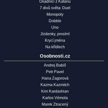
Osadníci z Katanu
7 divů světa: Duel
Monopoly
Dobble
Uno
Jízdenky, prosím!
Krycí jména
Na křídlech
Osobnosti.cz
Andrej Babiš
Petr Pavel
Hana Zagorová
Kazma Kazmitch
Kim Kardashian
Karlos Vémola
Marek Ztracený