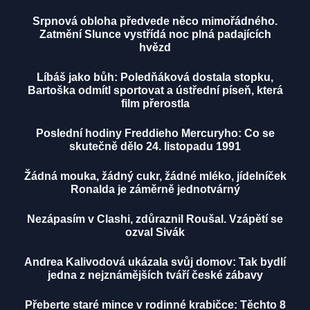
Srpnová obloha předvede něco mimořádného.
Zatmění Slunce vystřídá noc plná padajících
hvězd
Líbáš jako bůh: Poledňáková dostala stopku,
Bartoška odmítl sportovat a ústřední píseň, která
film přerostla
Poslední hodiny Freddieho Mercuryho: Co se
skutečně dělo 24. listopadu 1991
Žádná mouka, žádný cukr, žádné mléko, jídelníček
Ronalda je záměrně jednotvárný
Nezápasím v Clashi, zdůraznil Roušal. Vzápětí se
ozval Sivák
Andrea Kalivodová ukázala svůj domov: Tak bydlí
jedna z nejznámějších tváří české zábavy
Přeberte staré mince v rodinné krabičce: Těchto 8