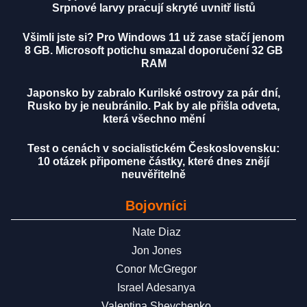
Srpnové larvy pracují skryté uvnitř listů
Všimli jste si? Pro Windows 11 už zase stačí jenom
8 GB. Microsoft potichu smazal doporučení 32 GB
RAM
Japonsko by zabralo Kurilské ostrovy za pár dní,
Rusko by je neubránilo. Pak by ale přišla odveta,
která všechno mění
Test o cenách v socialistickém Československu:
10 otázek připomene částky, které dnes znějí
neuvěřitelně
Bojovníci
Nate Diaz
Jon Jones
Conor McGregor
Israel Adesanya
Valentina Shevchenko