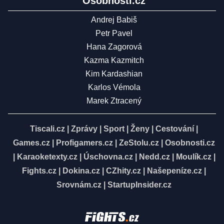
Osobnosti.cz
Andrej Babiš
Petr Pavel
Hana Zagorová
Kazma Kazmitch
Kim Kardashian
Karlos Vémola
Marek Ztracený
Tiscali.cz
|
Zprávy
|
Sport
|
Ženy
|
Cestování
|
Games.cz
|
Profigamers.cz
|
ZeStolu.cz
|
Osobnosti.cz
|
Karaoketexty.cz
|
Úschovna.cz
|
Nedd.cz
|
Moulík.cz
|
Fights.cz
|
Dokina.cz
|
CZhity.cz
|
Našepeníze.cz
|
Srovnám.cz
|
StartupInsider.cz