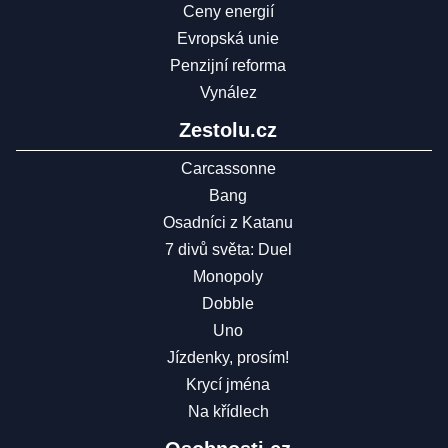
Ceny energií
Evropská unie
Penzijní reforma
Vynález
Zestolu.cz
Carcassonne
Bang
Osadníci z Katanu
7 divů světa: Duel
Monopoly
Dobble
Uno
Jízdenky, prosím!
Krycí jména
Na křídlech