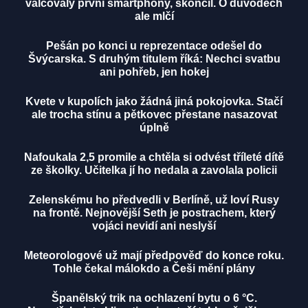
válcovaly první smartphony, skončil. O důvodech
ale mlčí
Pešán po konci u reprezentace odešel do
Švýcarska. S druhým titulem říká: Nechci svatbu
ani pohřeb, jen hokej
Kvete v kupolích jako žádná jiná pokojovka. Stačí
ale trocha stínu a pětkovec přestane nasazovat
úplně
Nafoukala 2,5 promile a chtěla si odvést tříleté dítě
ze školky. Učitelka jí ho nedala a zavolala policii
Zelenskému ho předvedli v Berlíně, už loví Rusy
na frontě. Nejnovější Seth je postrachem, který
vojáci nevidí ani neslyší
Meteorologové už mají předpověď do konce roku.
Tohle čekal málokdo a Češi mění plány
Španělský trik na ochlazení bytu o 6 °C.