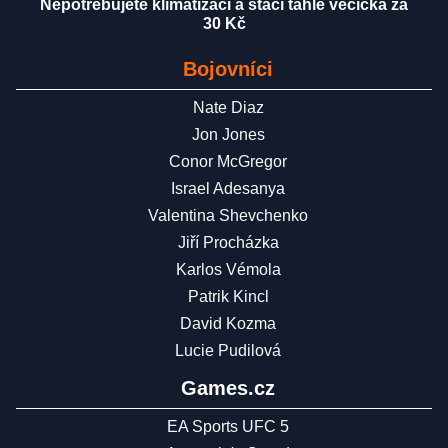
Nepotřebujete klimatizaci a stačí tahle věcička za
30 Kč
Bojovníci
Nate Diaz
Jon Jones
Conor McGregor
Israel Adesanya
Valentina Shevchenko
Jiří Procházka
Karlos Vémola
Patrik Kincl
David Kozma
Lucie Pudilová
Games.cz
EA Sports UFC 5