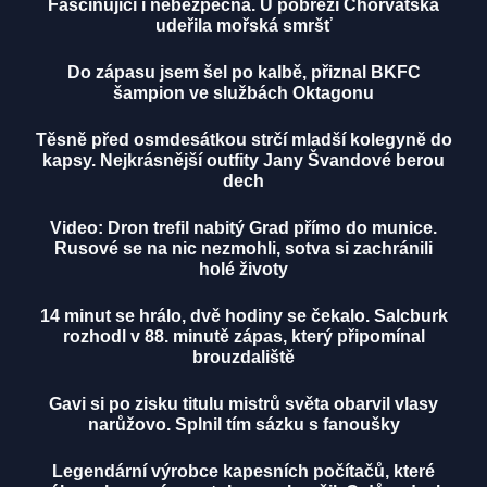
Fascinující i nebezpečná. U pobřeží Chorvatska
udeřila mořská smršť
Do zápasu jsem šel po kalbě, přiznal BKFC
šampion ve službách Oktagonu
Těsně před osmdesátkou strčí mladší kolegyně do
kapsy. Nejkrásnější outfity Jany Švandové berou
dech
Video: Dron trefil nabitý Grad přímo do munice.
Rusové se na nic nezmohli, sotva si zachránili
holé životy
14 minut se hrálo, dvě hodiny se čekalo. Salcburk
rozhodl v 88. minutě zápas, který připomínal
brouzdaliště
Gavi si po zisku titulu mistrů světa obarvil vlasy
narůžovo. Splnil tím sázku s fanoušky
Legendární výrobce kapesních počítačů, které