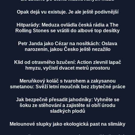
Opak dejá vu existuje. Je ale ještě podivnější
Hitparády: Meduza ovládla česká rádia a The
Rolling Stones se vrátili do albové top desítky
Petr Janda jako Cézar na nosítkách: Oslava
narozenin, jakou Česko ještě nezažilo
Klid od otravného bzučení: Action zlevnil lapač
hmyzu, vyčistí dvacet metrů prostoru
Meruňkový koláč s tvarohem a zakysanou
smetanou: Svěží letní moučník bez zbytečné práce
Jak bezpečně přesadit jahodníky: Vyhněte se
šoku ze stěhování a zajistěte si obří úrodu
sladkých plodů
Melounové slupky jako ekologická past na slimáky