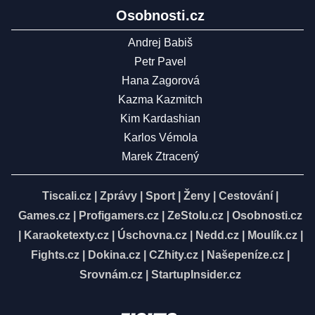
Osobnosti.cz
Andrej Babiš
Petr Pavel
Hana Zagorová
Kazma Kazmitch
Kim Kardashian
Karlos Vémola
Marek Ztracený
Tiscali.cz
|
Zprávy
|
Sport
|
Ženy
|
Cestování
|
Games.cz
|
Profigamers.cz
|
ZeStolu.cz
|
Osobnosti.cz
|
Karaoketexty.cz
|
Úschovna.cz
|
Nedd.cz
|
Moulík.cz
|
Fights.cz
|
Dokina.cz
|
CZhity.cz
|
Našepeníze.cz
|
Srovnám.cz
|
StartupInsider.cz