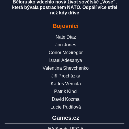
Bělorusko vdechlo nový život sovětské „Vose“,
která bývala postrachem NATO. Odpálí více střel
než kdy dříve
Bojovníci
Nate Diaz
Jon Jones
Conor McGregor
Israel Adesanya
Valentina Shevchenko
Jiří Procházka
Karlos Vémola
Patrik Kincl
David Kozma
Lucie Pudilová
Games.cz
EA Sports UFC 5