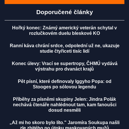
Doporučené články
Hořký konec: Známý americký veterán schytal v
rozlučkovém duelu bleskové KO
Ranní káva chrání srdce, odpolední už ne, ukazuje
studie čtyřiceti tisíc lidí
Konec úlevy: Vrací se supertropy, ČHMÚ vydává
výstrahu pro dvanáct krajů
Pět písní, které definovaly Iggyho Popa: od
Stooges po sólovou legendu
Příběhy za písněmi skupiny Jelen: Jindra Polák
nechává čtenáře nahlédnout tam, kam fanoušci
dosud nesměli
„Až mi ho skoro bylo líto." Jaromíra Soukupa našli
zle zbitého po útoku maskovaných mužů