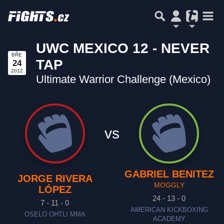
UWC MEXICO 12 - NEVER
BŘE
TAP
24
2012
Ultimate Warrior Challenge (Mexico)
vs
GABRIEL BENITEZ
JORGE RIVERA
MOGGLY
LÓPEZ
24 - 13 - 0
7 - 11 - 0
AMERICAN KICKBOXING
OSELO OHTLI MMA
ACADEMY