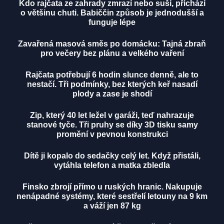
Kdo rajčata ze zahrady zmrazí nebo suší, přichází
o většinu chuti. Babiččin způsob je jednodušší a
funguje lépe
Zavařená masová směs po domácku: Tajná zbraň
pro večery bez plánu a velkého vaření
Rajčata potřebují 6 hodin slunce denně, ale to
nestačí. Tři podmínky, bez kterých keř nasadí
plody a zase je shodí
Zip, který 40 let ležel v garáži, teď nahrazuje
stanové tyče. Tři pruhy se díky 3D tisku samy
promění v pevnou konstrukci
Dítě ji kopalo do sedačky celý let. Když přistáli,
vytáhla telefon a matka zbledla
Finsko zbrojí přímo u ruských hranic. Nakupuje
nenápadné systémy, které sestřelí letouny na 9 km
a váží jen 87 kg