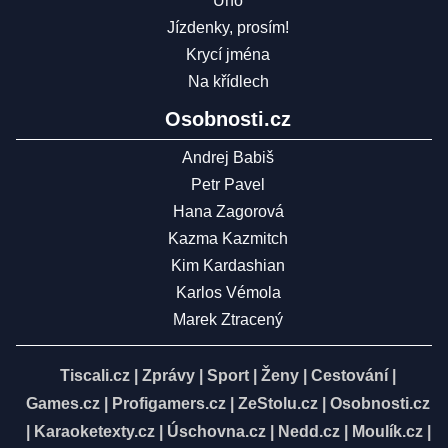
Uno
Jízdenky, prosím!
Krycí jména
Na křídlech
Osobnosti.cz
Andrej Babiš
Petr Pavel
Hana Zagorová
Kazma Kazmitch
Kim Kardashian
Karlos Vémola
Marek Ztracený
Tiscali.cz
|
Zprávy
|
Sport
|
Ženy
|
Cestování
|
Games.cz
|
Profigamers.cz
|
ZeStolu.cz
|
Osobnosti.cz
|
Karaoketexty.cz
|
Úschovna.cz
|
Nedd.cz
|
Moulík.cz
|