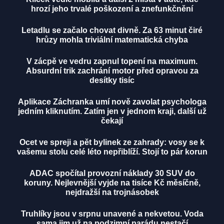
hrozí jeho trvalé poškození a znefunkčnění
Letadlu se začalo chovat divně. Za 63 minut čiré
hrůzy mohla triviální matematická chyba
V zácpě ve vedru zapnul topení na maximum.
Absurdní trik zachrání motor před opravou za
desítky tisíc
Aplikace Záchranka umí nově zavolat psychologa
jedním kliknutím. Zatím jen v jednom kraji, další už
čekají
Ocet ve spreji a pět bylinek ze zahrady: vosy se k
vašemu stolu celé léto nepřiblíží. Stojí to pár korun
ADAC spočítal provozní náklady 30 SUV do
koruny. Nejlevnější vyjde na tisíce Kč měsíčně,
nejdražší na trojnásobek
Truhlíky jsou v srpnu unavené a nekvetou. Voda
sama jim už na podzimní parádu nestačí