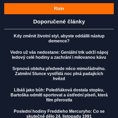
Rizin
Doporučené články
Kdy změnit životní styl, abyste oddálili nástup
demence?
Vedro už vás nedostane: Geniální trik udrží nápoj
ledový celé hodiny a zachrání i milovanou kávu
Srpnová obloha předvede něco mimořádného.
Zatmění Slunce vystřídá noc plná padajících
hvězd
Líbáš jako bůh: Poledňáková dostala stopku,
Bartoška odmítl sportovat a ústřední píseň, která
film přerostla
Poslední hodiny Freddieho Mercuryho: Co se
skutečně dělo 24. listopadu 1991