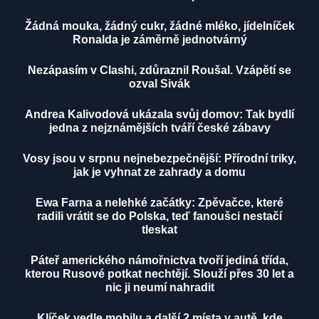
Žádná mouka, žádný cukr, žádné mléko, jídelníček
Ronalda je záměrně jednotvárný
Nezápasím v Clashi, zdůraznil Roušal. Vzápětí se
ozval Sivák
Andrea Kalivodová ukázala svůj domov: Tak bydlí
jedna z nejznámějších tváří české zábavy
Vosy jsou v srpnu nejnebezpečnější: Přírodní triky,
jak je vyhnat ze zahrady a domu
Ewa Farna a nelehké začátky: Zpěvačce, které
radili vrátit se do Polska, teď fanoušci nestačí
tleskat
Páteř amerického námořnictva tvoří jediná třída,
kterou Rusové potkat nechtějí. Slouží přes 30 let a
nic ji neumí nahradit
Klíček vedle mobilu a další 2 místa v autě, kde