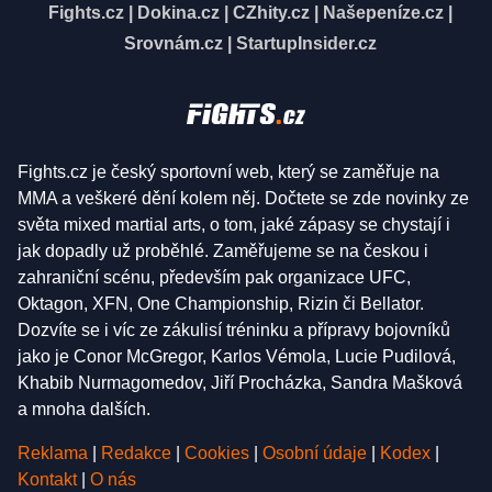
Fights.cz
|
Dokina.cz
|
CZhity.cz
|
Našepeníze.cz
|
Srovnám.cz
|
StartupInsider.cz
Fights.cz je český sportovní web, který se zaměřuje na
MMA a veškeré dění kolem něj. Dočtete se zde novinky ze
světa mixed martial arts, o tom, jaké zápasy se chystají i
jak dopadly už proběhlé. Zaměřujeme se na českou i
zahraniční scénu, především pak organizace UFC,
Oktagon, XFN, One Championship, Rizin či Bellator.
Dozvíte se i víc ze zákulisí tréninku a přípravy bojovníků
jako je Conor McGregor, Karlos Vémola, Lucie Pudilová,
Khabib Nurmagomedov, Jiří Procházka, Sandra Mašková
a mnoha dalších.
Reklama
|
Redakce
|
Cookies
|
Osobní údaje
|
Kodex
|
Kontakt
|
O nás