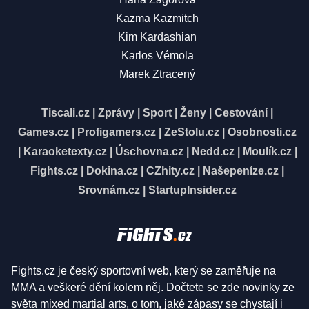
Kazma Kazmitch
Kim Kardashian
Karlos Vémola
Marek Ztracený
Tiscali.cz
|
Zprávy
|
Sport
|
Ženy
|
Cestování
|
Games.cz
|
Profigamers.cz
|
ZeStolu.cz
|
Osobnosti.cz
|
Karaoketexty.cz
|
Úschovna.cz
|
Nedd.cz
|
Moulík.cz
|
Fights.cz
|
Dokina.cz
|
CZhity.cz
|
Našepeníze.cz
|
Srovnám.cz
|
StartupInsider.cz
Fights.cz je český sportovní web, který se zaměřuje na
MMA a veškeré dění kolem něj. Dočtete se zde novinky ze
světa mixed martial arts, o tom, jaké zápasy se chystají i