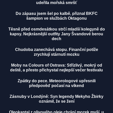
udeřila mořská smršť
Do zápasu jsem šel po kalbě, přiznal BKFC
šampion ve službách Oktagonu
Těsně před osmdesátkou strčí mladší kolegyně do
kapsy. Nejkrásnější outfity Jany Švandové berou
dech
Chudoba zanechává stopu. Finanční potíže
zrychlují stárnutí mozku
Moby na Colours of Ostrava: Střízlivý, mokrý od
deště, a přesto přichystal nejlepší večer festivalu
Zpátky do pece. Meteorologové upřesnili
předpověď počasí na víkend
Zásnuby v Londýně: Syn legendy Mekyho Žbirky
oznámil, že se žení
Oleokantal z olivového oleje chrání mozek myší, u