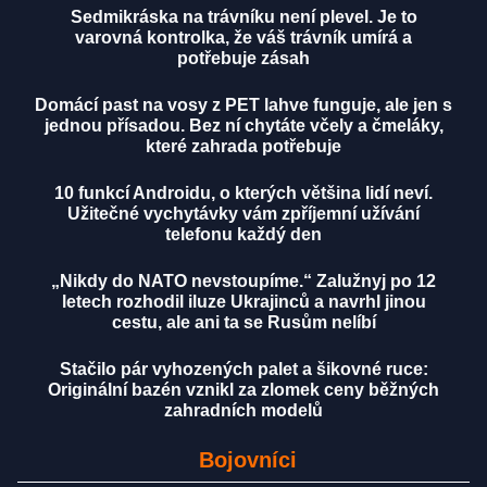
Sedmikráska na trávníku není plevel. Je to
varovná kontrolka, že váš trávník umírá a
potřebuje zásah
Domácí past na vosy z PET lahve funguje, ale jen s
jednou přísadou. Bez ní chytáte včely a čmeláky,
které zahrada potřebuje
10 funkcí Androidu, o kterých většina lidí neví.
Užitečné vychytávky vám zpříjemní užívání
telefonu každý den
„Nikdy do NATO nevstoupíme.“ Zalužnyj po 12
letech rozhodil iluze Ukrajinců a navrhl jinou
cestu, ale ani ta se Rusům nelíbí
Stačilo pár vyhozených palet a šikovné ruce:
Originální bazén vznikl za zlomek ceny běžných
zahradních modelů
Bojovníci