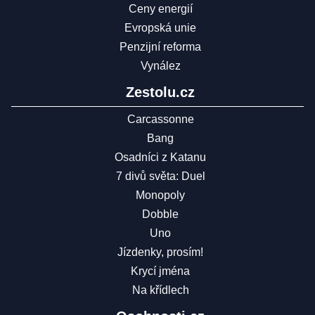
Ceny energií
Evropská unie
Penzijní reforma
Vynález
Zestolu.cz
Carcassonne
Bang
Osadníci z Katanu
7 divů světa: Duel
Monopoly
Dobble
Uno
Jízdenky, prosím!
Krycí jména
Na křídlech