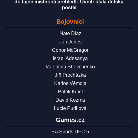
do tajné místnosti přehlédli. Uvnitř stála dětská
postel
Bojovníci
Nate Diaz
Jon Jones
Conor McGregor
Israel Adesanya
Valentina Shevchenko
Jiří Procházka
Karlos Vémola
Patrik Kincl
David Kozma
Lucie Pudilová
Games.cz
EA Sports UFC 5