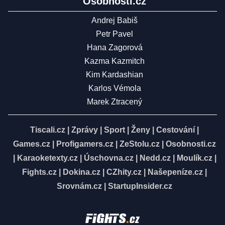
Osobnosti.cz
Andrej Babiš
Petr Pavel
Hana Zagorová
Kazma Kazmitch
Kim Kardashian
Karlos Vémola
Marek Ztracený
Tiscali.cz
|
Zprávy
|
Sport
|
Ženy
|
Cestování
|
Games.cz
|
Profigamers.cz
|
ZeStolu.cz
|
Osobnosti.cz
|
Karaoketexty.cz
|
Úschovna.cz
|
Nedd.cz
|
Moulík.cz
|
Fights.cz
|
Dokina.cz
|
CZhity.cz
|
Našepeníze.cz
|
Srovnám.cz
|
StartupInsider.cz