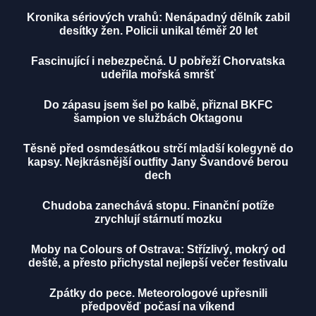
Kronika sériových vrahů: Nenápadný dělník zabil
desítky žen. Policii unikal téměř 20 let
Fascinující i nebezpečná. U pobřeží Chorvatska
udeřila mořská smršť
Do zápasu jsem šel po kalbě, přiznal BKFC
šampion ve službách Oktagonu
Těsně před osmdesátkou strčí mladší kolegyně do
kapsy. Nejkrásnější outfity Jany Švandové berou
dech
Chudoba zanechává stopu. Finanční potíže
zrychlují stárnutí mozku
Moby na Colours of Ostrava: Střízlivý, mokrý od
deště, a přesto přichystal nejlepší večer festivalu
Zpátky do pece. Meteorologové upřesnili
předpověď počasí na víkend