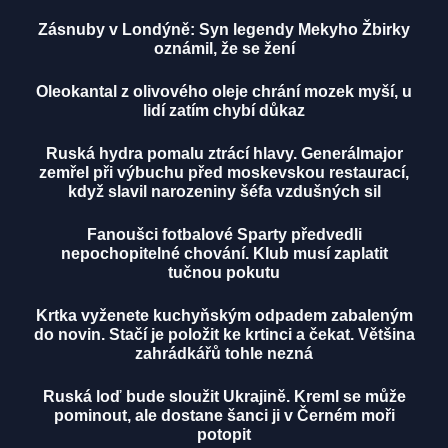
Zásnuby v Londýně: Syn legendy Mekyho Žbirky
oznámil, že se žení
Oleokantal z olivového oleje chrání mozek myší, u
lidí zatím chybí důkaz
Ruská hydra pomalu ztrácí hlavy. Generálmajor
zemřel při výbuchu před moskevskou restaurací,
když slavil narozeniny šéfa vzdušných sil
Fanoušci fotbalové Sparty předvedli
nepochopitelné chování. Klub musí zaplatit
tučnou pokutu
Krtka vyženete kuchyňským odpadem zabaleným
do novin. Stačí je položit ke krtinci a čekat. Většina
zahrádkářů tohle nezná
Ruská loď bude sloužit Ukrajině. Kreml se může
pominout, ale dostane šanci ji v Černém moři
potopit