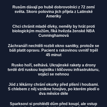
Rusům dávají po hubě dobrovolníci z 72 zemí
světa. Skoro polovina jich přijela z Latinské
Ameriky
Chci chránit mladé dívky, neměly by hrát proti
biologickým mužům, říká hvězda ženské NBA
Cunninghamová
Záchranáři nechtěli rozbít okno sanitky, protože se
báli platit opravu. Pacient s rakovinou uvnitř trpěl
45 minut
Rusko hoří, selhává. Ukrajinské rakety a drony
tvrdě drtí ruskou logistiku i klíčovou infrastrukturu,
vojáci se nehnou
Jód z lékárny chrání okurky před plísní i houbami.
S chlebem z něj vznikne hnojivo, po kterém plodí o
dva měsíce déle
Sparksovi si prohlédli dům před koupí, ale vstup