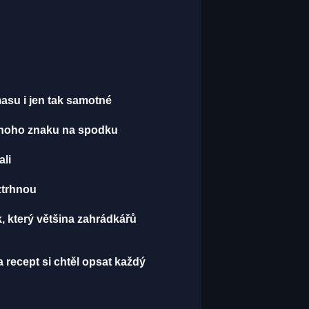
asu i jen tak samotné
jednoho znaku na spodku
ali
oztrhnou
k, který většina zahrádkářů
recept si chtěl opsat každý