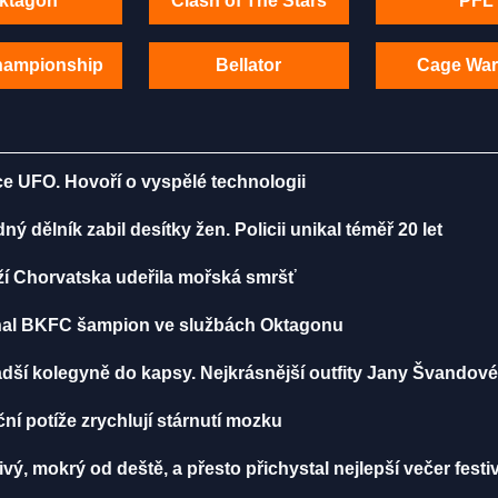
ktagon
Clash of The Stars
PFL
hampionship
Bellator
Cage War
ce UFO. Hovoří o vyspělé technologii
 dělník zabil desítky žen. Policii unikal téměř 20 let
ží Chorvatska udeřila mořská smršť
iznal BKFC šampion ve službách Oktagonu
dší kolegyně do kapsy. Nejkrásnější outfity Jany Švandov
í potíže zrychlují stárnutí mozku
vý, mokrý od deště, a přesto přichystal nejlepší večer festi