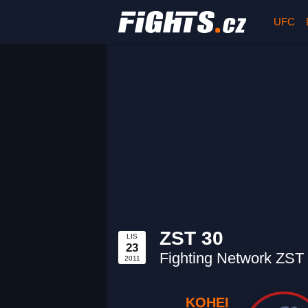
UFC
ZST 30
LIS
23
Fighting Network ZST
2011
KOHEI