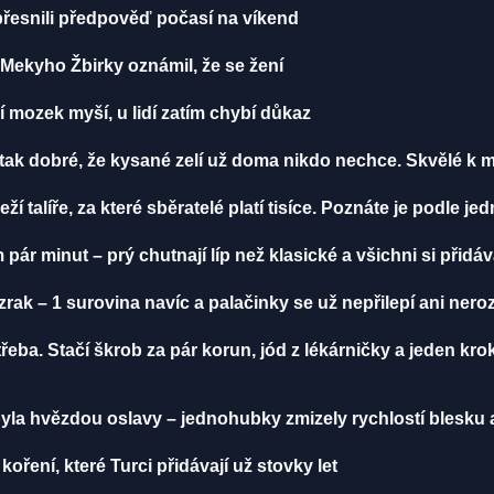
řesnili předpověď počasí na víkend
ekyho Žbirky oznámil, že se žení
í mozek myší, u lidí zatím chybí důkaz
tak dobré, že kysané zelí už doma nikdo nechce. Skvělé k m
ží talíře, za které sběratelé platí tisíce. Poznáte je podle 
ár minut – prý chutnají líp než klasické a všichni si přidáv
zrak – 1 surovina navíc a palačinky se už nepřilepí ani ner
třeba. Stačí škrob za pár korun, jód z lékárničky a jeden kro
a hvězdou oslavy – jednohubky zmizely rychlostí blesku a 
 koření, které Turci přidávají už stovky let