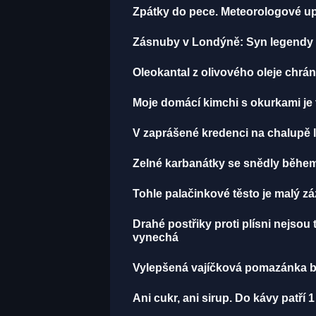
Zpátky do pece. Meteorologové up
Zásnuby v Londýně: Syn legendy M
Oleokantal z olivového oleje chrán
Moje domácí kimchi s okurkami je 
V zaprášené kredenci na chalupě le
Zelné karbanátky se snědly během p
Tohle palačinkové těsto je malý zá
Drahé postřiky proti plísni nejsou 
vynechá
Vylepšená vajíčková pomazánka byl
Ani cukr, ani sirup. Do kávy patří 1