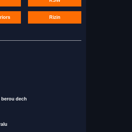
KSW
riors
Rizin
é berou dech
valu