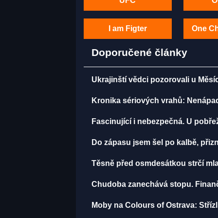
UFC
O
I am Figter
One C
Doporučené články
Ukrajinští vědci pozorovali u Měsí
Kronika sériových vrahů: Nenápadný
Fascinující i nebezpečná. U pobře
Do zápasu jsem šel po kalbě, př
Těsně před osmdesátkou strčí mla
Chudoba zanechává stopu. Finančn
Moby na Colours of Ostrava: Střízli