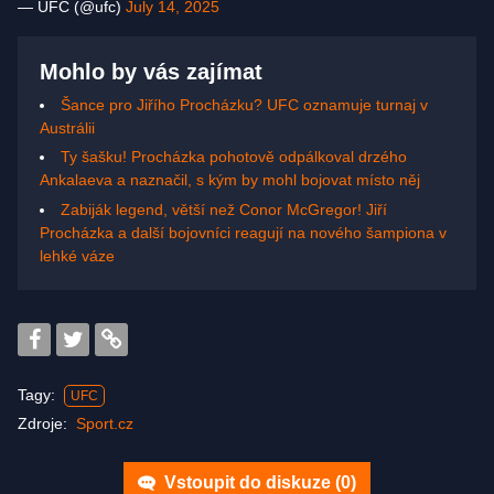
— UFC (@ufc)
July 14, 2025
Mohlo by vás zajímat
Šance pro Jiřího Procházku? UFC oznamuje turnaj v
Austrálii
Ty šašku! Procházka pohotově odpálkoval drzého
Ankalaeva a naznačil, s kým by mohl bojovat místo něj
Zabiják legend, větší než Conor McGregor! Jiří
Procházka a další bojovníci reagují na nového šampiona v
lehké váze
Tagy:
UFC
Zdroje:
Sport.cz
Vstoupit do diskuze (
0
)