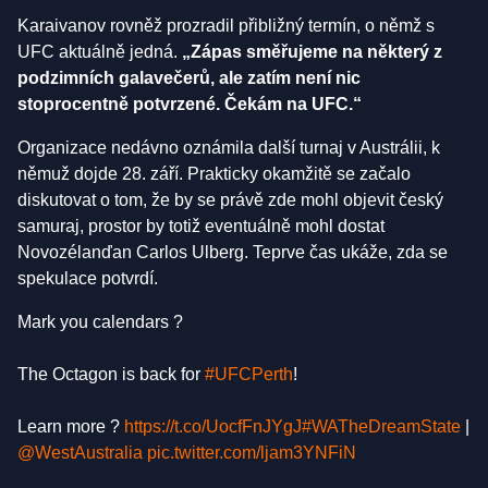
Karaivanov rovněž prozradil přibližný termín, o němž s
UFC aktuálně jedná.
„Zápas směřujeme na některý z
podzimních galavečerů, ale zatím není nic
stoprocentně potvrzené. Čekám na UFC.“
Organizace nedávno oznámila další turnaj v Austrálii, k
němuž dojde 28. září. Prakticky okamžitě se začalo
diskutovat o tom, že by se právě zde mohl objevit český
samuraj, prostor by totiž eventuálně mohl dostat
Novozélanďan Carlos Ulberg. Teprve čas ukáže, zda se
spekulace potvrdí.
Mark you calendars ?
The Octagon is back for
#UFCPerth
!
Learn more ?
https://t.co/UocfFnJYgJ
#WATheDreamState
|
@WestAustralia
pic.twitter.com/ljam3YNFiN