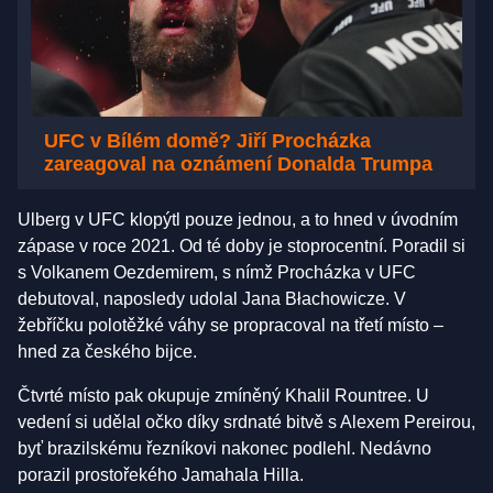
UFC v Bílém domě? Jiří Procházka
zareagoval na oznámení Donalda Trumpa
Ulberg v UFC klopýtl pouze jednou, a to hned v úvodním
zápase v roce 2021. Od té doby je stoprocentní. Poradil si
s Volkanem Oezdemirem, s nímž Procházka v UFC
debutoval, naposledy udolal Jana Błachowicze. V
žebříčku polotěžké váhy se propracoval na třetí místo –
hned za českého bijce.
Čtvrté místo pak okupuje zmíněný Khalil Rountree. U
vedení si udělal očko díky srdnaté bitvě s Alexem Pereirou,
byť brazilskému řezníkovi nakonec podlehl. Nedávno
porazil prostořekého Jamahala Hilla.