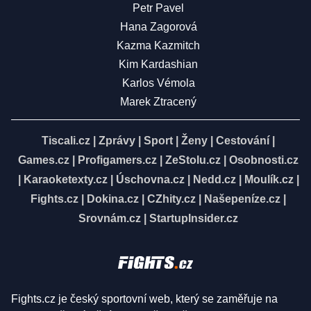
Petr Pavel
Hana Zagorová
Kazma Kazmitch
Kim Kardashian
Karlos Vémola
Marek Ztracený
Tiscali.cz
|
Zprávy
|
Sport
|
Ženy
|
Cestování
|
Games.cz
|
Profigamers.cz
|
ZeStolu.cz
|
Osobnosti.cz
|
Karaoketexty.cz
|
Úschovna.cz
|
Nedd.cz
|
Moulík.cz
|
Fights.cz
|
Dokina.cz
|
CZhity.cz
|
Našepeníze.cz
|
Srovnám.cz
|
StartupInsider.cz
Fights.cz je český sportovní web, který se zaměřuje na