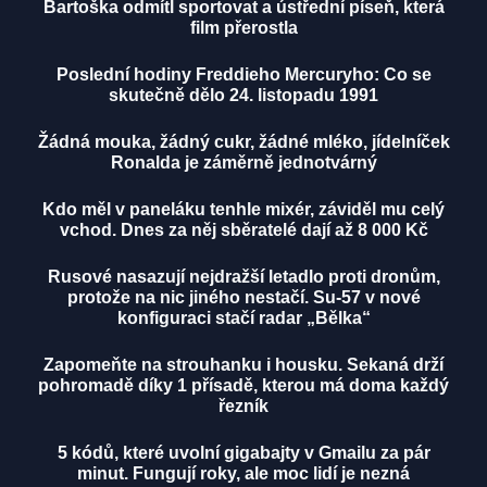
Bartoška odmítl sportovat a ústřední píseň, která
film přerostla
Poslední hodiny Freddieho Mercuryho: Co se
skutečně dělo 24. listopadu 1991
Žádná mouka, žádný cukr, žádné mléko, jídelníček
Ronalda je záměrně jednotvárný
Kdo měl v paneláku tenhle mixér, záviděl mu celý
vchod. Dnes za něj sběratelé dají až 8 000 Kč
Rusové nasazují nejdražší letadlo proti dronům,
protože na nic jiného nestačí. Su-57 v nové
konfiguraci stačí radar „Bělka“
Zapomeňte na strouhanku i housku. Sekaná drží
pohromadě díky 1 přísadě, kterou má doma každý
řezník
5 kódů, které uvolní gigabajty v Gmailu za pár
minut. Fungují roky, ale moc lidí je nezná