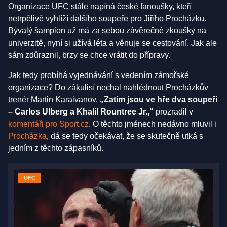
Organizace UFC stále napíná české fanoušky, kteří
netrpělivě vyhlíží dalšího soupeře pro Jiřího Procházku.
Bývalý šampion už má za sebou závěrečné zkoušky na
univerzitě, nyní si užívá léta a věnuje se cestování. Jak ale
sám zdůraznil, brzy se chce vrátit do přípravy.
Jak tedy probíhá vyjednávání s vedením zámořské
organizace? Do zákulisí nechal nahlédnout Procházkův
trenér Martin Karaivanov.
„Zatím jsou ve hře dva soupeři
– Carlos Ulberg a Khalil Rountree Jr.,“
prozradil v
komentáři pro Sport.cz
. O těchto jménech nedávno mluvil i
Procházka
, dá se tedy očekávat, že se skutečně utká s
jedním z těchto zápasníků.
UFC