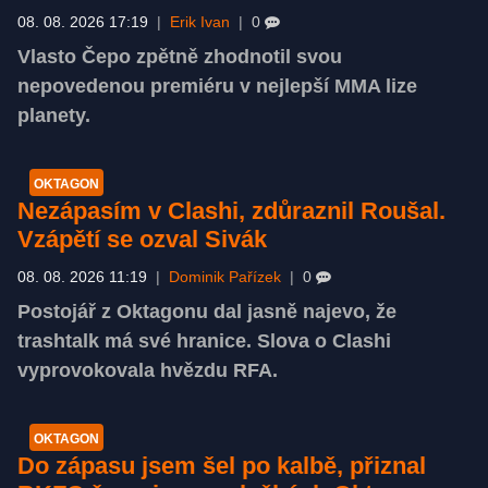
08. 08. 2026 17:19
|
Erik Ivan
|
0
Vlasto Čepo zpětně zhodnotil svou
nepovedenou premiéru v nejlepší MMA lize
planety.
OKTAGON
Nezápasím v Clashi, zdůraznil Roušal.
Vzápětí se ozval Sivák
08. 08. 2026 11:19
|
Dominik Pařízek
|
0
Postojář z Oktagonu dal jasně najevo, že
trashtalk má své hranice. Slova o Clashi
vyprovokovala hvězdu RFA.
OKTAGON
Do zápasu jsem šel po kalbě, přiznal