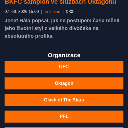
BKFC šampion ve službách Oktagonu
07. 08. 2026 15:00
|
Erik Ivan
|
0
Josef Hála popsal, jak se postupem času měnil
jeho životní styl z velkého divočáka na
absolutního profíka.
Organizace
UFC
Oktagon
Clash of The Stars
PFL