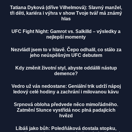
Tatiana Dyková (dříve Vilhelmová): Slavný manžel,
tři děti, kariéra i výhra v show Tvoje tvář má známý
hlas
UFC Fight Night: Gamrot vs. Salkilld – výsledky a
nejlepší momenty
Nezvládl jsem to v hlavě. Čepo odhalil, co stálo za
jeho neúspěšným UFC debutem
Kdy změnit životní styl, abyste oddálili nástup
demence?
Vedro už vás nedostane: Geniální trik udrží nápoj
ledový celé hodiny a zachrání i milovanou kávu
Srpnová obloha předvede něco mimořádného.
Zatmění Slunce vystřídá noc plná padajících
hvězd
Líbáš jako bůh: Poledňáková dostala stopku,