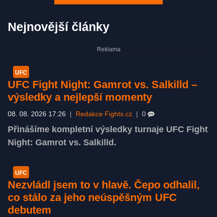
Nejnovější články
UFC
UFC Fight Night: Gamrot vs. Salkilld –
výsledky a nejlepší momenty
08. 08. 2026 17:26
|
Redakce Fights.cz
|
0
Přinášíme kompletní výsledky turnaje UFC Fight
Night: Gamrot vs. Salkilld.
UFC
Nezvládl jsem to v hlavě. Čepo odhalil,
co stálo za jeho neúspěšným UFC
debutem