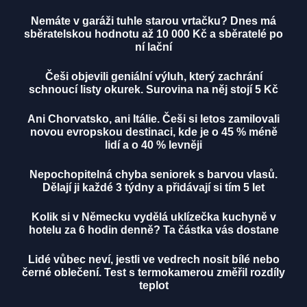
Nemáte v garáži tuhle starou vrtačku? Dnes má
sběratelskou hodnotu až 10 000 Kč a sběratelé po
ní lační
Češi objevili geniální výluh, který zachrání
schnoucí listy okurek. Surovina na něj stojí 5 Kč
Ani Chorvatsko, ani Itálie. Češi si letos zamilovali
novou evropskou destinaci, kde je o 45 % méně
lidí a o 40 % levněji
Nepochopitelná chyba seniorek s barvou vlasů.
Dělají ji každé 3 týdny a přidávají si tím 5 let
Kolik si v Německu vydělá uklízečka kuchyně v
hotelu za 6 hodin denně? Ta částka vás dostane
Lidé vůbec neví, jestli ve vedrech nosit bílé nebo
černé oblečení. Test s termokamerou změřil rozdíly
teplot