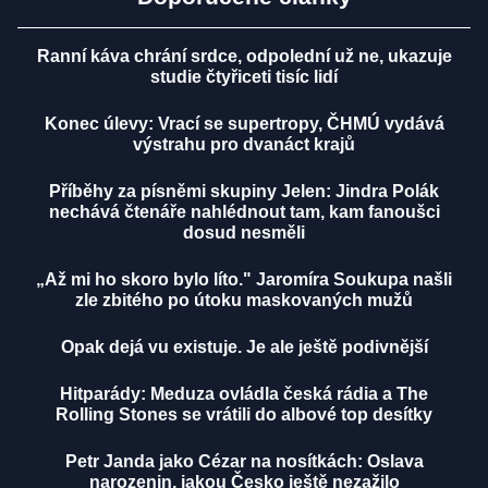
Ranní káva chrání srdce, odpolední už ne, ukazuje
studie čtyřiceti tisíc lidí
Konec úlevy: Vrací se supertropy, ČHMÚ vydává
výstrahu pro dvanáct krajů
Příběhy za písněmi skupiny Jelen: Jindra Polák
nechává čtenáře nahlédnout tam, kam fanoušci
dosud nesměli
„Až mi ho skoro bylo líto." Jaromíra Soukupa našli
zle zbitého po útoku maskovaných mužů
Opak dejá vu existuje. Je ale ještě podivnější
Hitparády: Meduza ovládla česká rádia a The
Rolling Stones se vrátili do albové top desítky
Petr Janda jako Cézar na nosítkách: Oslava
narozenin, jakou Česko ještě nezažilo