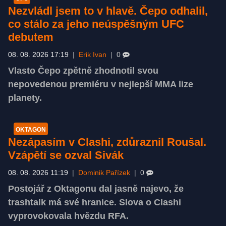
Nezvládl jsem to v hlavě. Čepo odhalil,
co stálo za jeho neúspěšným UFC
debutem
08. 08. 2026 17:19
|
Erik Ivan
|
0
Vlasto Čepo zpětně zhodnotil svou
nepovedenou premiéru v nejlepší MMA lize
planety.
OKTAGON
Nezápasím v Clashi, zdůraznil Roušal.
Vzápětí se ozval Sivák
08. 08. 2026 11:19
|
Dominik Pařízek
|
0
Postojář z Oktagonu dal jasně najevo, že
trashtalk má své hranice. Slova o Clashi
vyprovokovala hvězdu RFA.