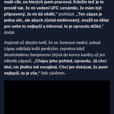
malé cíle, na kterých jsem pracoval. Kdežto teď je to
prostě tak, že mi vedení UFC oznámilo, že mám být
připravený, že mi dá vědět,“
prohlásil.
„Ten zápas je
jedna věc, ale abych zůstal motivovaný, snažil se dělat
pro sebe to nejlepší a trénoval, to je opravdu těžké,“
dodal.
Aspinall už dlouho tvrdí, že se Jonesovi nediví, pokud
zápas odkládá kvůli penězům, zejména když
dlouholetému šampionovi zbývá do konce kariéry už jen
několik zápasů.
„Chápu jeho pohled, opravdu. Já chci
titul, nic jiného mě nezajímá. Chci jen dokázat, že jsem
nejlepší, to je vše,“
řekl závěrem.