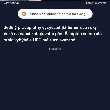
Tom Aspinall
zdroj: Profimedia
Přidat mezi oblíbené zdroje na Googlu
Jediný právoplatný vyzyvatel již téměř dva roky
čeká na šanci zabojovat o pás. Šampion se mu ale
stále vyhýbá a UFC má ruce svázané.