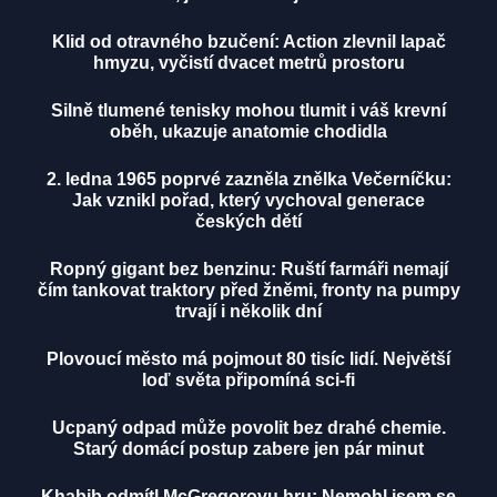
Klid od otravného bzučení: Action zlevnil lapač
hmyzu, vyčistí dvacet metrů prostoru
Silně tlumené tenisky mohou tlumit i váš krevní
oběh, ukazuje anatomie chodidla
2. ledna 1965 poprvé zazněla znělka Večerníčku:
Jak vznikl pořad, který vychoval generace
českých dětí
Ropný gigant bez benzinu: Ruští farmáři nemají
čím tankovat traktory před žněmi, fronty na pumpy
trvají i několik dní
Plovoucí město má pojmout 80 tisíc lidí. Největší
loď světa připomíná sci-fi
Ucpaný odpad může povolit bez drahé chemie.
Starý domácí postup zabere jen pár minut
Khabib odmítl McGregorovu hru: Nemohl jsem se