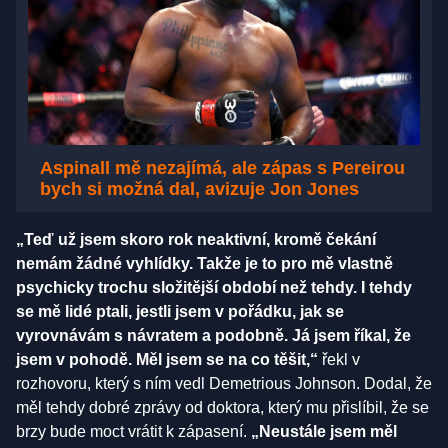
Aspinall mě nezajímá, ale zápas s Pereirou
bych si možná dal, avizuje Jon Jones
„Teď už jsem skoro rok neaktivní, kromě čekání
nemám žádné vyhlídky. Takže je to pro mě vlastně
psychicky trochu složitější období než tehdy. I tehdy
se mě lidé ptali, jestli jsem v pořádku, jak se
vyrovnávám s návratem a podobně. Já jsem říkal, že
jsem v pohodě. Měl jsem se na co těšit,“
řekl v
rozhovoru, který s ním vedl Demetrious Johnson. Dodal, že
měl tehdy dobré zprávy od doktora, který mu přislíbil, že se
brzy bude moct vrátit k zápasení.
„Neustále jsem měl