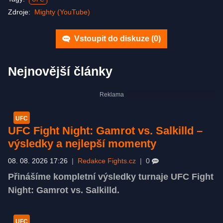
Zdroje:
Mighty (YouTube)
Vstoupit do diskuze (
0
)
Nejnovější články
UFC
UFC Fight Night: Gamrot vs. Salkilld –
výsledky a nejlepší momenty
08. 08. 2026 17:26
|
Redakce Fights.cz
|
0
Přinášíme kompletní výsledky turnaje UFC Fight
Night: Gamrot vs. Salkilld.
UFC