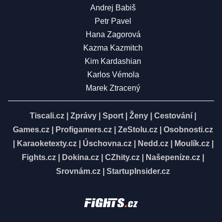
Andrej Babiš
Petr Pavel
Hana Zagorová
Kazma Kazmitch
Kim Kardashian
Karlos Vémola
Marek Ztracený
Tiscali.cz
|
Zprávy
|
Sport
|
Ženy
|
Cestování
|
Games.cz
|
Profigamers.cz
|
ZeStolu.cz
|
Osobnosti.cz
|
Karaoketexty.cz
|
Úschovna.cz
|
Nedd.cz
|
Moulík.cz
|
Fights.cz
|
Dokina.cz
|
CZhity.cz
|
Našepeníze.cz
|
Srovnám.cz
|
StartupInsider.cz