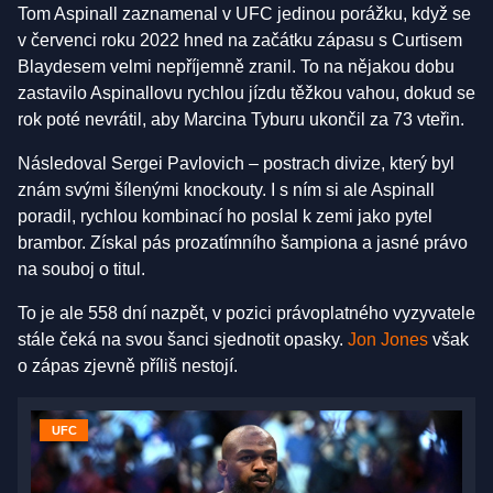
Tom Aspinall zaznamenal v UFC jedinou porážku, když se
v červenci roku 2022 hned na začátku zápasu s Curtisem
Blaydesem velmi nepříjemně zranil. To na nějakou dobu
zastavilo Aspinallovu rychlou jízdu těžkou vahou, dokud se
rok poté nevrátil, aby Marcina Tyburu ukončil za 73 vteřin.
Následoval Sergei Pavlovich – postrach divize, který byl
znám svými šílenými knockouty. I s ním si ale Aspinall
poradil, rychlou kombinací ho poslal k zemi jako pytel
brambor. Získal pás prozatímního šampiona a jasné právo
na souboj o titul.
To je ale 558 dní nazpět, v pozici právoplatného vyzyvatele
stále čeká na svou šanci sjednotit opasky.
Jon Jones
však
o zápas zjevně příliš nestojí.
UFC