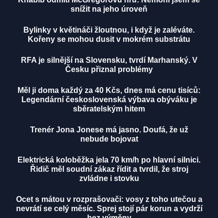
snížit na jeho úroveň
Bylinky v květináči žloutnou, i když je zaléváte.
Kořeny se mohou dusit v mokrém substrátu
RFA je silnější na Slovensku, tvrdí Marhanský. V
Česku přiznal problémy
Měl ji doma každý za 40 Kčs, dnes má cenu tisíců:
Legendární československá výbava obýváku je
sběratelským hitem
Trenér Jona Jonese má jasno. Doufá, že už
nebude bojovat
Elektrická koloběžka jela 70 km/h po hlavní silnici.
Řidič měl soudní zákaz řídit a tvrdil, že stroj
zvládne i stovku
Ocet s mátou v rozprašovači: vosy z toho utečou a
nevrátí se celý měsíc. Sprej stojí pár korun a vydrží
bez výměny