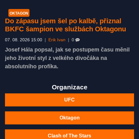
OKTAGON
Do zápasu jsem šel po kalbě, přiznal
BKFC šampion ve službách Oktagonu
07. 08. 2026 15:00
|
Erik Ivan
|
0
Josef Hála popsal, jak se postupem času měnil
jeho životní styl z velkého divočáka na
absolutního profíka.
Organizace
UFC
Oktagon
Clash of The Stars