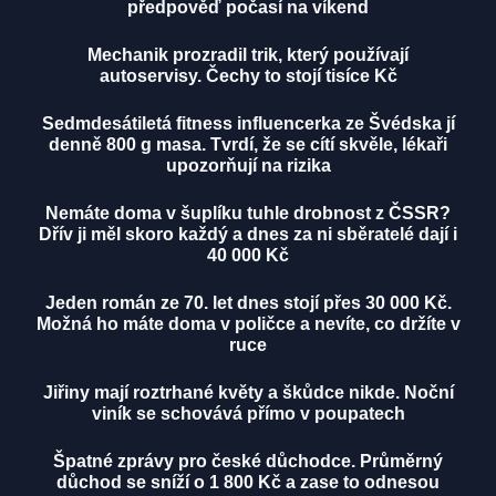
předpověď počasí na víkend
Mechanik prozradil trik, který používají
autoservisy. Čechy to stojí tisíce Kč
Sedmdesátiletá fitness influencerka ze Švédska jí
denně 800 g masa. Tvrdí, že se cítí skvěle, lékaři
upozorňují na rizika
Nemáte doma v šuplíku tuhle drobnost z ČSSR?
Dřív ji měl skoro každý a dnes za ni sběratelé dají i
40 000 Kč
Jeden román ze 70. let dnes stojí přes 30 000 Kč.
Možná ho máte doma v poličce a nevíte, co držíte v
ruce
Jiřiny mají roztrhané květy a škůdce nikde. Noční
viník se schovává přímo v poupatech
Špatné zprávy pro české důchodce. Průměrný
důchod se sníží o 1 800 Kč a zase to odnesou