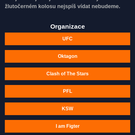
žlutočerném kolosu nejspíš vídat nebudeme.
Organizace
UFC
Oktagon
Clash of The Stars
PFL
KSW
I am Figter