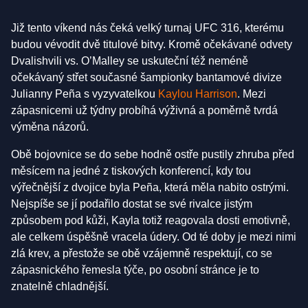
Již tento víkend nás čeká velký turnaj UFC 316, kterému
budou vévodit dvě titulové bitvy. Kromě očekávané odvety
Dvalishvili vs. O’Malley se uskuteční též neméně
očekávaný střet současné šampionky bantamové divize
Julianny Peña s vyzyvatelkou
Kaylou Harrison
. Mezi
zápasnicemi už týdny probíhá výživná a poměrně tvrdá
výměna názorů.
Obě bojovnice se do sebe hodně ostře pustily zhruba před
měsícem na jedné z tiskových konferencí, kdy tou
výřečnější z dvojice byla Peña, která měla nabito ostrými.
Nejspíše se jí podařilo dostat se své rivalce jistým
způsobem pod kůži, Kayla totiž reagovala dosti emotivně,
ale celkem úspěšně vracela údery. Od té doby je mezi nimi
zlá krev, a přestože se obě vzájemně respektují, co se
zápasnického řemesla týče, po osobní stránce je to
znatelně chladnější.