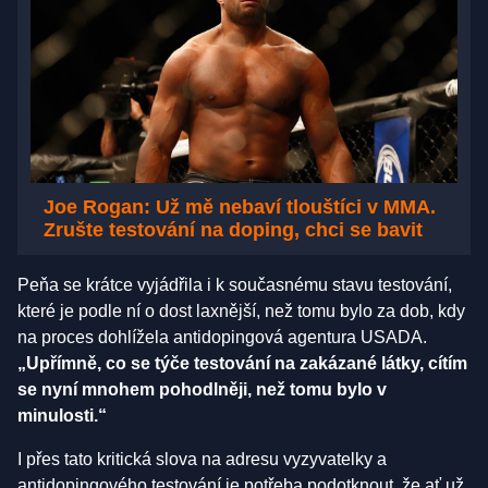
Joe Rogan: Už mě nebaví tlouštíci v MMA.
Zrušte testování na doping, chci se bavit
Peňa se krátce vyjádřila i k současnému stavu testování,
které je podle ní o dost laxnější, než tomu bylo za dob, kdy
na proces dohlížela antidopingová agentura USADA.
„Upřímně, co se týče testování na zakázané látky, cítím
se nyní mnohem pohodlněji, než tomu bylo v
minulosti.“
I přes tato kritická slova na adresu vyzyvatelky a
antidopingového testování je potřeba podotknout, že ať už