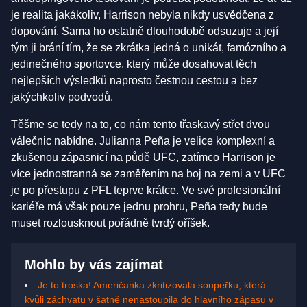
je realita jakákoliv, Harrison nebyla nikdy usvědčena z
dopování. Sama ho ostatně dlouhodobě odsuzuje a její
tým ji brání tím, že se zkrátka jedná o unikát, famózního a
jedinečného sportovce, který může dosahovat těch
nejlepších výsledků naprosto čestnou cestou a bez
jakýchkoliv podvodů.
Těšme se tedy na to, co nám tento třaskavý střet dvou
válečnic nabídne. Julianna Peña je velice komplexní a
zkušenou zápasnicí na půdě UFC, zatímco Harrison je
více jednostranná se zaměřením na boj na zemi a v UFC
je po přestupu z PFL teprve krátce. Ve své profesionální
kariéře má však pouze jednu prohru, Peña tedy bude
muset rozlousknout pořádně tvrdý oříšek.
Mohlo by vás zajímat
Je to troska! Američanka zkritizovala soupeřku, která
kvůli záchvatu v šatně nenastoupila do hlavního zápasu v