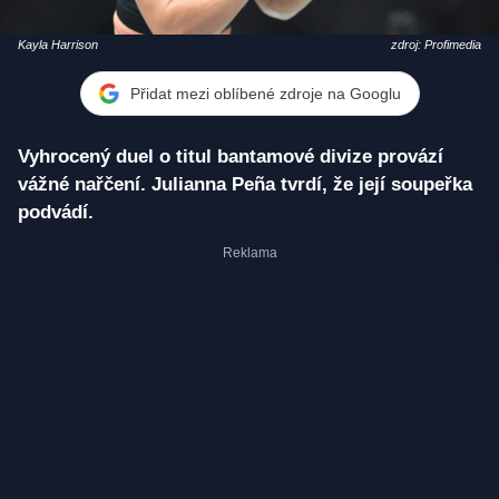
Kayla Harrison
zdroj: Profimedia
Přidat mezi oblíbené zdroje na Googlu
Vyhrocený duel o titul bantamové divize provází
vážné nařčení. Julianna Peña tvrdí, že její soupeřka
podvádí.