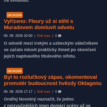
na svobodu.
OKTAGON
Vyřízeno: Fleury už si stihl s
Muradovem domluvit odvetu
06. 08. 2026 20:00
|
Erik Ivan
|
0
O odvetě mezi irským a uzbeckým válečníkem
se začalo mluvit prakticky ihned po skončení
jejich napínavého titulového střetu.
OKTAGON
Byl to rozlučkový zápas, okomentoval
promotér budoucnost hvězdy Oktagonu
06. 08. 2026 17:17
|
Erik Ivan
|
0
Ondřej Novotný naznačil, že jedno
z nejzvučnějších jmen domácí scény už ve