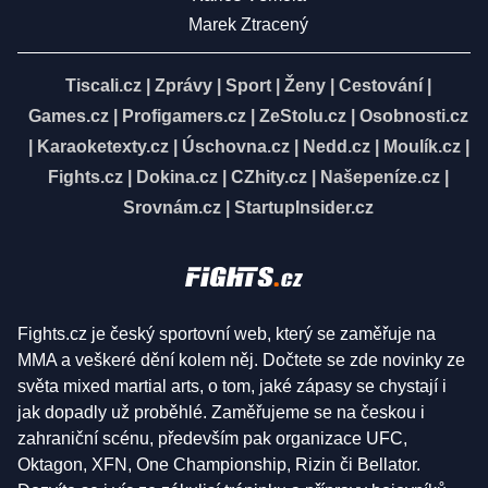
Marek Ztracený
Tiscali.cz
|
Zprávy
|
Sport
|
Ženy
|
Cestování
|
Games.cz
|
Profigamers.cz
|
ZeStolu.cz
|
Osobnosti.cz
|
Karaoketexty.cz
|
Úschovna.cz
|
Nedd.cz
|
Moulík.cz
|
Fights.cz
|
Dokina.cz
|
CZhity.cz
|
Našepeníze.cz
|
Srovnám.cz
|
StartupInsider.cz
Fights.cz je český sportovní web, který se zaměřuje na
MMA a veškeré dění kolem něj. Dočtete se zde novinky ze
světa mixed martial arts, o tom, jaké zápasy se chystají i
jak dopadly už proběhlé. Zaměřujeme se na českou i
zahraniční scénu, především pak organizace UFC,
Oktagon, XFN, One Championship, Rizin či Bellator.