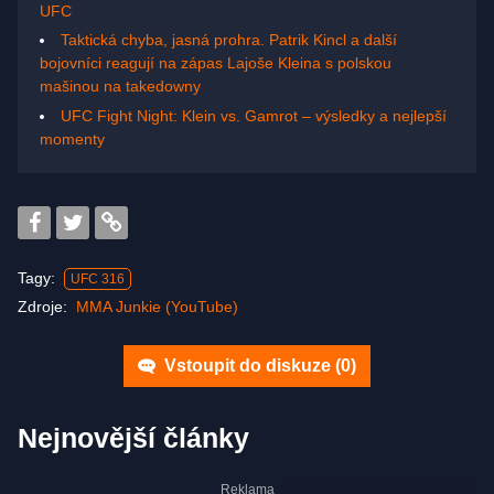
UFC
Taktická chyba, jasná prohra. Patrik Kincl a další
bojovníci reagují na zápas Lajoše Kleina s polskou
mašinou na takedowny
UFC Fight Night: Klein vs. Gamrot – výsledky a nejlepší
momenty
Tagy:
UFC 316
Zdroje:
MMA Junkie (YouTube)
Vstoupit do diskuze (
0
)
Nejnovější články