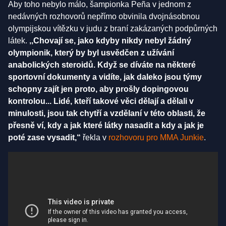
Aby toho nebylo málo, šampionka Peña v jednom z
nedávných rozhovorů nepřímo obvinila dvojnásobnou
olympijskou vítězku v judu z braní zakázaných podpůrných
látek.
,,Chovají se, jako kdyby nikdy nebyl žádný
olympionik, který by byl usvědčen z užívání
anabolických steroidů. Když se díváte na některé
sportovní dokumenty a vidíte, jak daleko jsou týmy
schopny zajít jen proto, aby prošly dopingovou
kontrolou... Lidé, kteří takové věci dělají a dělali v
minulosti, jsou tak chytří a vzdělaní v této oblasti, že
přesně ví, kdy a jak které látky nasadit a kdy a jak je
poté zase vysadit,“
řekla v
rozhovoru pro MMA Junkie
.