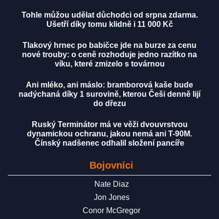
Tohle můžou udělat důchodci od srpna zdarma.
Ušetří díky tomu klidně i 11 000 Kč
Tlakový hrnec po babičce jde na burze za cenu
nové trouby: o ceně rozhoduje jedno razítko na
víku, které zmizelo s továrnou
Ani mléko, ani máslo: bramborová kaše bude
nadýchaná díky 1 surovině, kterou Češi denně lijí
do dřezu
Ruský Terminátor má ve věži dvouvrstvou
dynamickou ochranu, jakou nemá ani T-90M.
Čínský nadšenec odhalil složení pancíře
Bojovníci
Nate Diaz
Jon Jones
Conor McGregor