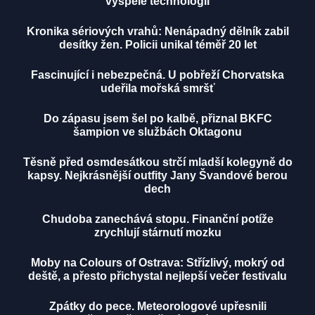
vyspělé technologii
Kronika sériových vrahů: Nenápadný dělník zabil
desítky žen. Policii unikal téměř 20 let
Fascinující i nebezpečná. U pobřeží Chorvatska
udeřila mořská smršť
Do zápasu jsem šel po kalbě, přiznal BKFC
šampion ve službách Oktagonu
Těsně před osmdesátkou strčí mladší kolegyně do
kapsy. Nejkrásnější outfity Jany Švandové berou
dech
Chudoba zanechává stopu. Finanční potíže
zrychlují stárnutí mozku
Moby na Colours of Ostrava: Střízlivý, mokrý od
deště, a přesto přichystal nejlepší večer festivalu
Zpátky do pece. Meteorologové upřesnili