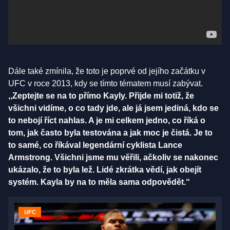
Dále také zmínila, že toto je poprvé od jejího začátku v
UFC v roce 2013, kdy se tímto tématem musí zabývat.
,,Zeptejte se na to přímo Kayly. Přijde mi totiž, že
všichni vidíme, o co tady jde, ale já jsem jediná, kdo se
to nebojí říct nahlas. A je mi celkem jedno, co říká o
tom, jak často byla testována a jak moc je čistá. Je to
to samé, co říkával legendární cyklista Lance
Armstrong. Všichni jsme mu věřili, ačkoliv se nakonec
ukázalo, že to byla lež. Lidé zkrátka vědí, jak obejít
systém. Kayla by na to měla sama odpovědět.“
UFC