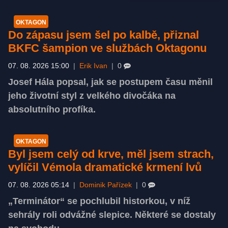
OKTAGON
Do zápasu jsem šel po kalbě, přiznal
BKFC šampion ve službách Oktagonu
07. 08. 2026 15:00
|
Erik Ivan
|
0
Josef Hála popsal, jak se postupem času měnil
jeho životní styl z velkého divočáka na
absolutního profíka.
OKTAGON
Byl jsem celý od krve, měl jsem strach,
vylíčil Vémola dramatické krmení lvů
07. 08. 2026 05:14
|
Dominik Pařízek
|
0
„Terminátor“ se pochlubil historkou, v níž
sehrály roli odvážné slepice. Některé se dostaly