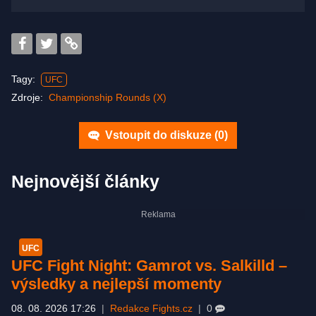
Tagy:
UFC
Zdroje:
Championship Rounds (X)
Vstoupit do diskuze (
0
)
Nejnovější články
UFC
UFC Fight Night: Gamrot vs. Salkilld –
výsledky a nejlepší momenty
08. 08. 2026 17:26
|
Redakce Fights.cz
|
0