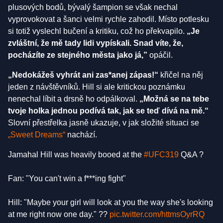
plusových bodů, bývalý šampion se však nechal
vyprovokovat a šanci velmi rychle zahodil. Místo potlesku
si totiž vyslechl bučení a kritiku, což ho překvapilo.
„Je
zvláštní, že mě tady lidi vypískali. Snad víte, že,
pocházíte ze stejného města jako já,”
opáčil.
„Nedokážeš vyhrát ani zas*anej zápas!“
křičel na něj
jeden z návštěvníků. Hill si ale kritickou poznámku
nenechal líbit a drsně ho odpálkoval.
„Možná se na tebe
tvoje holka jednou podívá tak, jak se teď dívá na mě.“
Slovní přestřelka jasně ukazuje, v jak složité situaci se
„Sweet Dreams“
nachází.
Jamahal Hill was heavily booed at the
#UFC319
Q&A ?
Fan: "You can't win a f***ing fight"
Hill: "Maybe your girl will look at you the way she's looking
at me right now one day." ??
pic.twitter.com/httmsOyrRQ