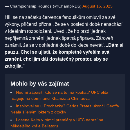
— Championship Rounds (@ChampRDS)
August 15, 2025
Hill se na začátku července fanouškům omluvil za své
výkony, přičemž přiznal, že se v poslední době nenachází
v ideálním rozpoložení. Uvedl, že ho brzdí jednak
nepříjemná zranění, jednak špatná příprava. Zároveň
oznámil, že se v dohledné době do klece nevrátí.
„Dám si
pauzu. Chci se ujistit, že kompletně vyřeším svá
zranění, chci jim dát dostatečný prostor, aby se
zahojila.“
Mohlo by vás zajímat
Neumí zápasit, kdo se na to má koukat? UFC elita
reaguje na dominanci Khamzata Chimaeva
Inspiroval se u Procházky? Carlos Prates ukončil Geoffa
Neala šíleným loktem z otočky
Losene Keita v rámci premiéry v UFC narazí na
někdejšího krále Bellatoru