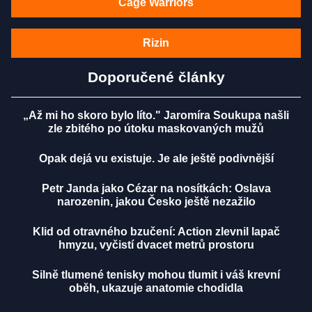
Cage Warriors
Rizin
Doporučené články
„Až mi ho skoro bylo líto." Jaromíra Soukupa našli
zle zbitého po útoku maskovaných mužů
Opak dejá vu existuje. Je ale ještě podivnější
Petr Janda jako Cézar na nosítkách: Oslava
narozenin, jakou Česko ještě nezažilo
Klid od otravného bzučení: Action zlevnil lapač
hmyzu, vyčistí dvacet metrů prostoru
Silně tlumené tenisky mohou tlumit i váš krevní
oběh, ukazuje anatomie chodidla