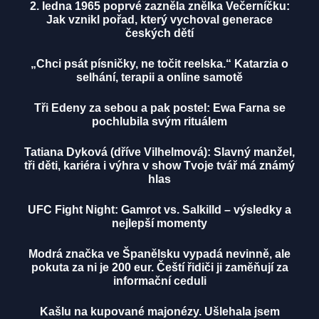
2. ledna 1965 poprvé zazněla znělka Večerníčku:
Jak vznikl pořad, který vychoval generace
českých dětí
„Chci psát písničky, ne točit reelska.“ Katarzia o
selhání, terapii a online samotě
Tři Edeny za sebou a pak postel: Ewa Farna se
pochlubila svým rituálem
Tatiana Dyková (dříve Vilhelmová): Slavný manžel,
tři děti, kariéra i výhra v show Tvoje tvář má známý
hlas
UFC Fight Night: Gamrot vs. Salkilld – výsledky a
nejlepší momenty
Modrá značka ve Španělsku vypadá nevinně, ale
pokuta za ni je 200 eur. Čeští řidiči ji zaměňují za
informační ceduli
Kašlu na kupované majonézy. Ušlehala jsem