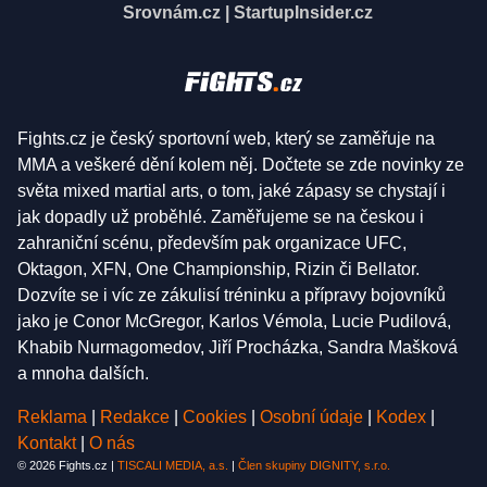
Srovnám.cz
|
StartupInsider.cz
Fights.cz je český sportovní web, který se zaměřuje na
MMA a veškeré dění kolem něj. Dočtete se zde novinky ze
světa mixed martial arts, o tom, jaké zápasy se chystají i
jak dopadly už proběhlé. Zaměřujeme se na českou i
zahraniční scénu, především pak organizace UFC,
Oktagon, XFN, One Championship, Rizin či Bellator.
Dozvíte se i víc ze zákulisí tréninku a přípravy bojovníků
jako je Conor McGregor, Karlos Vémola, Lucie Pudilová,
Khabib Nurmagomedov, Jiří Procházka, Sandra Mašková
a mnoha dalších.
Reklama
|
Redakce
|
Cookies
|
Osobní údaje
|
Kodex
|
Kontakt
|
O nás
© 2026 Fights.cz |
TISCALI MEDIA, a.s.
|
Člen skupiny DIGNITY, s.r.o.