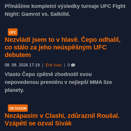
Přinášíme kompletní výsledky turnaje UFC Fight
Night: Gamrot vs. Salkilld.
UFC
Nezvládl jsem to v hlavě. Čepo odhalil,
co stálo za jeho neúspěšným UFC
debutem
08. 08. 2026 17:19
|
Erik Ivan
|
0
Vlasto Čepo zpětně zhodnotil svou
nepovedenou premiéru v nejlepší MMA lize
planety.
OKTAGON
Nezápasím v Clashi, zdůraznil Roušal.
Vzápětí se ozval Sivák