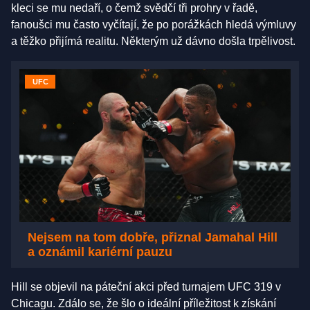
kleci se mu nedaří, o čemž svědčí tři prohry v řadě,
fanoušci mu často vyčítají, že po porážkách hledá výmluvy
a těžko přijímá realitu. Některým už dávno došla trpělivost.
UFC
Nejsem na tom dobře, přiznal Jamahal Hill
a oznámil kariérní pauzu
Hill se objevil na páteční akci před turnajem UFC 319 v
Chicagu. Zdálo se, že šlo o ideální příležitost k získání