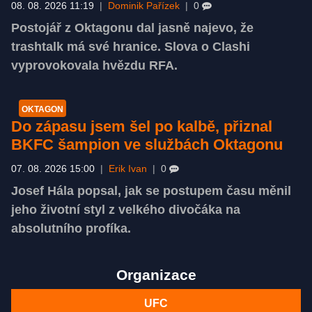
08. 08. 2026 11:19
|
Dominik Pařízek
|
0
Postojář z Oktagonu dal jasně najevo, že
trashtalk má své hranice. Slova o Clashi
vyprovokovala hvězdu RFA.
OKTAGON
Do zápasu jsem šel po kalbě, přiznal
BKFC šampion ve službách Oktagonu
07. 08. 2026 15:00
|
Erik Ivan
|
0
Josef Hála popsal, jak se postupem času měnil
jeho životní styl z velkého divočáka na
absolutního profíka.
Organizace
UFC