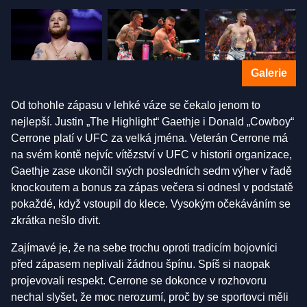
Galerie
Od tohohle zápasu v lehké váze se čekalo jenom to
nejlepší. Justin „The Highlight“ Gaethje i Donald „Cowboy“
Cerrone platí v UFC za velká jména. Veterán Cerrone má
na svém kontě nejvíc vítězství v UFC v historii organizace,
Gaethje zase ukončil svých posledních sedm výher v řadě
knockoutem a bonus za zápas večera si odnesl v podstatě
pokaždé, když vstoupil do klece. Vysokým očekáváním se
zkrátka nešlo divit.
Zajímavé je, že na sebe trochu oproti tradicím bojovníci
před zápasem neplivali žádnou špínu. Spíš si naopak
projevovali respekt. Cerrone se dokonce v rozhovoru
nechal slyšet, že moc nerozumí, proč by se sportovci měli