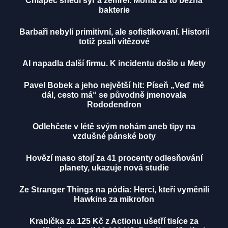
Chlapec snědl sýr a zemřel. Mohla za to běžná
bakterie
Barbaři nebyli primitivní, ale sofistikovaní. Historii
totiž psali vítězové
AI napadla další firmu. K incidentu došlo u Mety
Pavel Bobek a jeho největší hit: Píseň „Veď mě
dál, cesto má“ se původně jmenovala
Rododendron
Odlehčete v létě svým nohám aneb tipy na
vzdušné pánské boty
Hovězí maso stojí za 41 procenty odlesňování
planety, ukazuje nová studie
Ze Stranger Things na pódia: Herci, kteří vyměnili
Hawkins za mikrofon
Krabička za 125 Kč z Actionu ušetří tisíce za