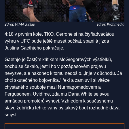
Zdroj: MMA Junkie
zdroj: Profimedia
4:18 v prvním kole, TKO. Cerrone si na čtyřiadvacátou
výhru v UFC bude ještě muset počkat, spanilá jízda
Justina Gaethjeho pokračuje.
Gaethje je častým kritikem McGregorových výstřelků,
trochu se čekalo, jestli ho v pozápasovém projevu
nevyzve, ale nakonec k tomu nedošlo. „Ir je v důchodu. Já
chci skutečného bojovníka,“ řekl a zamluvil si vítěze
chystaného souboje mezi Nurmagomedovem a
Fergusonem. Uvidíme, zda mu Dana White se svou
armádou promotérů vyhoví. Vzhledem k současnému
stavu žebříčku lehké váhy by takový bout rozhodně dával
smysl.