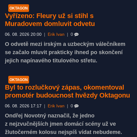
OKTAGON
Vyřízeno: Fleury už si stihl s
Muradovem domluvit odvetu
06. 08. 2026 20:00
|
Erik Ivan
|
0
O odvetě mezi irským a uzbeckým válečníkem
se začalo mluvit prakticky ihned po skončení
jejich napínavého titulového střetu.
OKTAGON
Byl to rozlučkový zápas, okomentoval
promotér budoucnost hvězdy Oktagonu
06. 08. 2026 17:17
|
Erik Ivan
|
0
Ondřej Novotný naznačil, že jedno
z nejzvučnějších jmen domácí scény už ve
žlutočerném kolosu nejspíš vídat nebudeme.