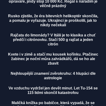
opraváře, jindy stojí 10 000 Kč. Regál s nářadím je
věčně prázdný
Rusko zjistilo, že éra bitevních helikoptér skončila,
a pomalu je vyřazuje. Ukrajinci je proškolili, jak to
nikdy nečekali
Rajčata do limonády? V Itálii je to klasika a chuť
předčí i citrónovku. Stačí 500 g rajčat a jeden
citrón
Kvete i v zimě a stačí mu kousek kořínku. Ptačinec
žabinec je noční můra zahrádkářů, dá se ho ale
zbavit
Nejhloupější znamení zvěrokruhu: 4 hlupáci dle
astrologie
Ve vzduchu vydržel jen devět minut. Let Tu-154 se
115 lidmi skončil katastrofou
Maličká knížka po babičce, která vypadá, že se