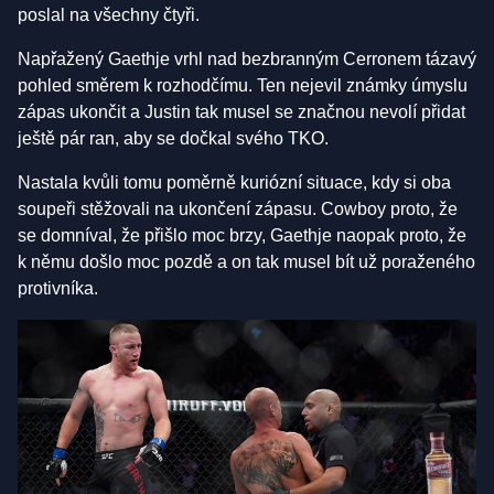
poslal na všechny čtyři.
Napřažený Gaethje vrhl nad bezbranným Cerronem tázavý
pohled směrem k rozhodčímu. Ten nejevil známky úmyslu
zápas ukončit a Justin tak musel se značnou nevolí přidat
ještě pár ran, aby se dočkal svého TKO.
Nastala kvůli tomu poměrně kuriózní situace, kdy si oba
soupeři stěžovali na ukončení zápasu. Cowboy proto, že
se domníval, že přišlo moc brzy, Gaethje naopak proto, že
k němu došlo moc pozdě a on tak musel bít už poraženého
protivníka.