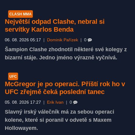
CLASH MMA
Největší odpad Clashe, nebral si
servítky Karlos Benda
06. 08. 2026 05:17
|
Dominik Pařízek
|
0
Šampion Clashe zhodnotil některé své kolegy z
bizarní stáje. Jedno jméno výrazně vyčnívá.
UFC
McGregor je po operaci. Příští rok ho v
UFC zřejmě čeká poslední tanec
05. 08. 2026 17:27
|
Erik Ivan
|
0
Slavný irský válečník má za sebou operaci
kolene, které si poranil v odvetě s Maxem
Hollowayem.