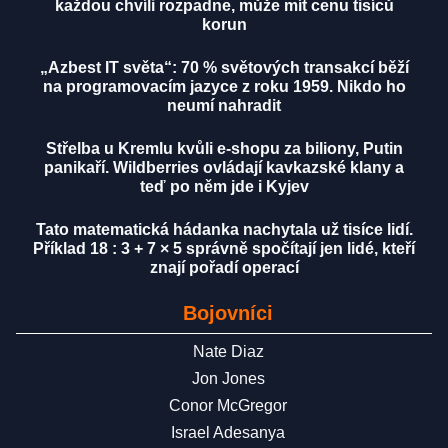
každou chvíli rozpadne, může mít cenu tisíců
korun
„Azbest IT světa“: 70 % světových transakcí běží
na programovacím jazyce z roku 1959. Nikdo ho
neumí nahradit
Střelba u Kremlu kvůli e-shopu za biliony, Putin
panikaří. Wildberries ovládají kavkazské klany a
teď po něm jde i Kyjev
Tato matematická hádanka nachytala už tisíce lidí.
Příklad 18 : 3 + 7 × 5 správně spočítají jen lidé, kteří
znají pořadí operací
Bojovníci
Nate Diaz
Jon Jones
Conor McGregor
Israel Adesanya