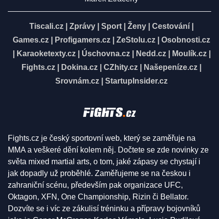
Tiscali.cz
|
Zprávy
|
Sport
|
Ženy
|
Cestování
|
Games.cz
|
Profigamers.cz
|
ZeStolu.cz
|
Osobnosti.cz
|
Karaoketexty.cz
|
Úschovna.cz
|
Nedd.cz
|
Moulík.cz
|
Fights.cz
|
Dokina.cz
|
CZhity.cz
|
Našepeníze.cz
|
Srovnám.cz
|
StartupInsider.cz
Fights.cz je český sportovní web, který se zaměřuje na
MMA a veškeré dění kolem něj. Dočtete se zde novinky ze
světa mixed martial arts, o tom, jaké zápasy se chystají i
jak dopadly už proběhlé. Zaměřujeme se na českou i
zahraniční scénu, především pak organizace UFC,
Oktagon, XFN, One Championship, Rizin či Bellator.
Dozvíte se i víc ze zákulisí tréninku a přípravy bojovníků