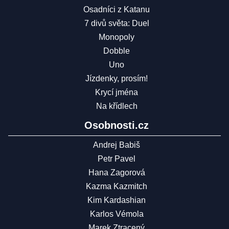
Osadníci z Katanu
7 divů světa: Duel
Monopoly
Dobble
Uno
Jízdenky, prosím!
Krycí jména
Na křídlech
Osobnosti.cz
Andrej Babiš
Petr Pavel
Hana Zagorová
Kazma Kazmitch
Kim Kardashian
Karlos Vémola
Marek Ztracený