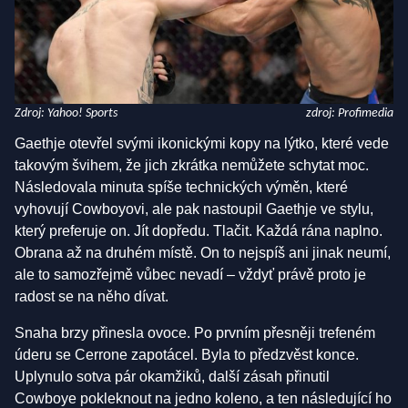
Zdroj: Yahoo! Sports
zdroj: Profimedia
Gaethje otevřel svými ikonickými kopy na lýtko, které vede
takovým švihem, že jich zkrátka nemůžete schytat moc.
Následovala minuta spíše technických výměn, které
vyhovují Cowboyovi, ale pak nastoupil Gaethje ve stylu,
který preferuje on. Jít dopředu. Tlačit. Každá rána naplno.
Obrana až na druhém místě. On to nejspíš ani jinak neumí,
ale to samozřejmě vůbec nevadí – vždyť právě proto je
radost se na něho dívat.
Snaha brzy přinesla ovoce. Po prvním přesněji trefeném
úderu se Cerrone zapotácel. Byla to předzvěst konce.
Uplynulo sotva pár okamžiků, další zásah přinutil
Cowboye pokleknout na jedno koleno, a ten následující ho