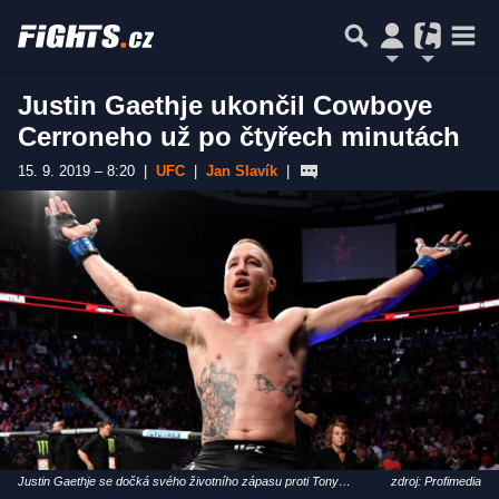
Justin Gaethje ukončil Cowboye
Cerroneho už po čtyřech minutách
15. 9. 2019 – 8:20
|
UFC
|
Jan Slavík
|
Justin Gaethje se dočká svého životního zápasu proti Tony
zdroj: Profimedia