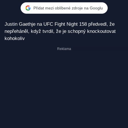
Fergusonovi
Přidat mezi oblíbené zdroje na Googlu
Justin Gaethje na UFC Fight Night 158 předvedl, že
nepřeháněl, když tvrdil, že je schopný knockoutovat
kohokoliv