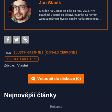
Jan Slavík
O hrách na Games.cz píše od roku 2014. Hry i
psaní má v oblibě od dětství, na práci na herním
webu a možnost živit se obojím naráz proto nedá
dopustit. Japanofil, kuchyňský maniak, milovník
tvořivých činností a samozřejmě vášnivý hráč, který
si užije prakticky všechny žánry. Snad jen krom
vojenských strategií. Nesnáší brokolici.
Tagy:
JUSTIN GAETHJE
DONALD CERRONE
UFC FIGHT NIGHT 158
Zdroje:
Vlastní
Vstoupit do diskuze (
0
)
Nejnovější články