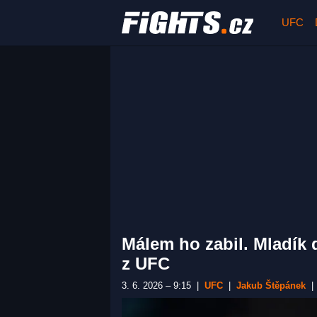
UFC
Málem ho zabil. Mladík 
z UFC
3. 6. 2026 – 9:15
|
UFC
|
Jakub Štěpánek
|