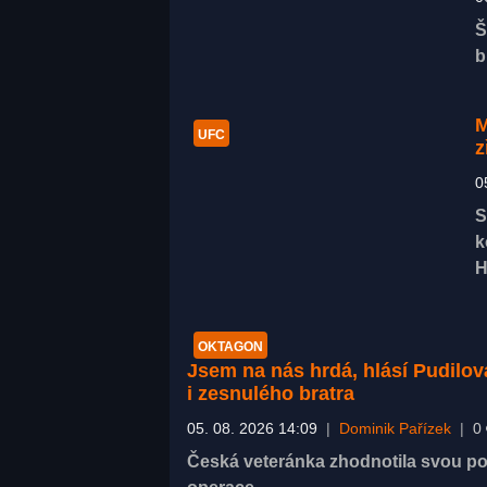
Š
b
M
UFC
z
0
S
k
H
OKTAGON
Jsem na nás hrdá, hlásí Pudilov
i zesnulého bratra
05. 08. 2026 14:09
|
Dominik Pařízek
|
0
Česká veteránka zhodnotila svou pos