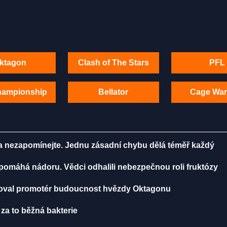
ktagon
Clash of The Stars
PFL
hampionship
Bellator
Cage War
ma nezapomínejte. Jednu zásadní chybu dělá téměř každý
, pomáhá nádoru. Vědci odhalili nebezpečnou roli fruktózy
toval promotér budoucnost hvězdy Oktagonu
 za to běžná bakterie