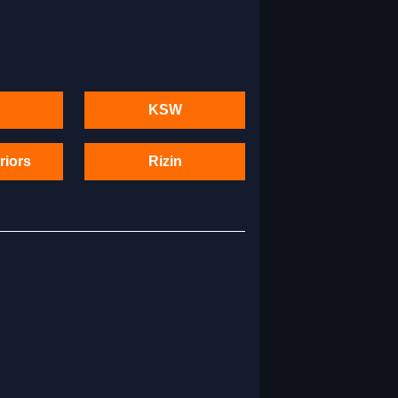
KSW
riors
Rizin