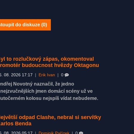
toupit do diskuze (
0
)
yl to rozlučkový zápas, okomentoval
romotér budoucnost hvězdy Oktagonu
6. 08. 2026 17:17
|
Erik Ivan
|
0
ndřej Novotný naznačil, že jedno
 nejzvučnějších jmen domácí scény už ve
lutočerném kolosu nejspíš vídat nebudeme.
ejvětší odpad Clashe, nebral si servítky
arlos Benda
6. 08. 2026 05:17
|
Dominik Pařízek
|
0