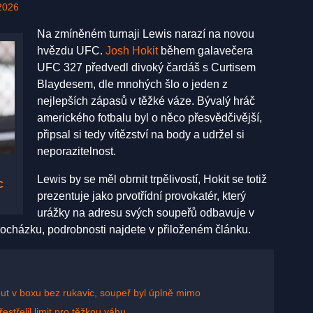
2026
Na zmíněném turnaji Lewis narazí na novou
hvězdu UFC.
Josh Hokit
během galavečera
UFC 327 předvedl divoký čardáš s Curtisem
Blaydesem, dle mnohých šlo o jeden z
nejlepších zápasů v těžké váze. Bývalý hráč
amerického fotbalu byl o něco přesvědčivější,
připsal si tedy vítězství na body a udržel si
neporazitelnost.
Lewis by se měl obrnit trpělivostí, Hokit se totiž
c
prezentuje jako prvotřídní provokatér, který
urážky na adresu svých soupeřů odbavuje v
rocházku, podrobnosti najdete v přiloženém článku.
ut v boxu bez rukavic, soupeř byl úplně mimo
střelil limit pro těžkou váhu