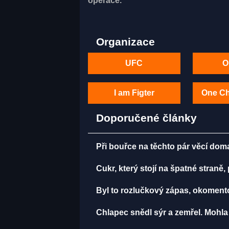
operace.
Organizace
UFC
O
I am Figter
One C
Doporučené články
Při bouřce na těchto pár věcí do
Cukr, který stojí na špatné straně
Byl to rozlučkový zápas, okomen
Chlapec snědl sýr a zemřel. Mohla