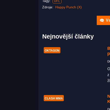
Tagy:
UFC
Zdroje:
Happy Punch (X)
Vs
Nejnovější články
B
OKTAGON
p
0
O
z
ž
N
CLASH MMA
K
0