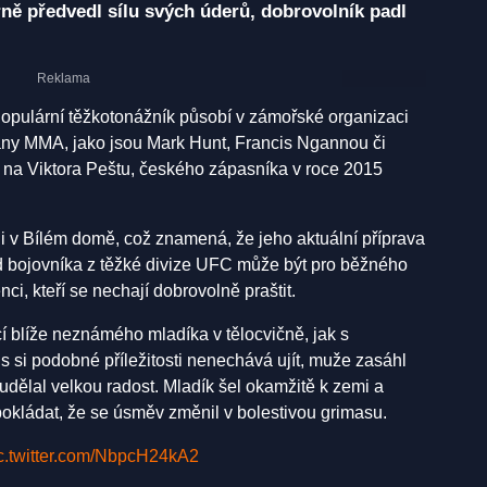
rně předvedl sílu svých úderů, dobrovolník padl
Populární těžkotonážník působí v zámořské organizaci
kány MMA, jako jsou Mark Hunt, Francis Ngannou či
i na Viktora Peštu, českého zápasníka v roce 2015
i v Bílém domě, což znamená, že jeho aktuální příprava
od bojovníka z těžké divize UFC může být pro běžného
nci, kteří se nechají dobrovolně praštit.
cí blíže neznámého mladíka v tělocvičně, jak s
 si podobné příležitosti nenechává ujít, muže zasáhl
 udělal velkou radost. Mladík šel okamžitě k zemi a
dpokládat, že se úsměv změnil v bolestivou grimasu.
c.twitter.com/NbpcH24kA2