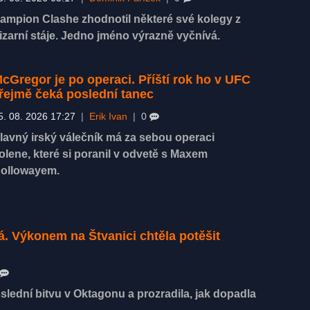
ampion Clashe zhodnotil některé své kolegy z
izarní stáje. Jedno jméno výrazně vyčnívá.
cGregor je po operaci. Příští rok ho v UFC
řejmě čeká poslední tanec
5. 08. 2026 17:27
|
Erik Ivan
|
0
lavný irský válečník má za sebou operaci
olene, které si poranil v odvetě s Maxem
ollowayem.
á. Výkonem na Štvanici chtěla potěšit
lední bitvu v Oktagonu a prozradila, jak dopadla