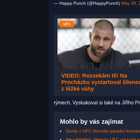
— Happy Punch (@HappyPunch)
May 30, 
UFC
VIDEO: Rozsekám tě! Na
Procházku vystartoval šílene
z těžké váhy
rýmech. Vyskakoval si také na Jiřího P
Mohlo by vás zajímat
Gorila z UFC doručila parádní knocko
Neuvěřitelné: Veterán UFC výrazně pře