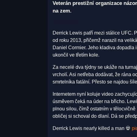
Veterán prestižní organizace názo
na zem.
Derrick Lewis patří mezi stálice UFC. 
od roku 2013, přičemž narazil na veli
Daniel Cormier. Jeho kladiva dopadla 
ukončil ve třetím kole.
Za necelé dva týdny se ukáže na turnaj
vrcholí. Asi netřeba dodávat, že rána 
smrtelníka fatální. Přesto se najdou šíle
Internetem nyní koluje video zachycují
úsměvem čeká na úder na břicho. Lewis
plnou silou, čímž ostatním v tělocvičně
obličej si schoval do dlaní. Dá se pře
Derrick Lewis nearly killed a man 💀
pi