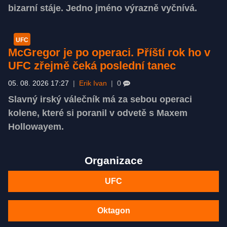
bizarní stáje. Jedno jméno výrazně vyčnívá.
UFC
McGregor je po operaci. Příští rok ho v
UFC zřejmě čeká poslední tanec
05. 08. 2026 17:27
|
Erik Ivan
|
0
Slavný irský válečník má za sebou operaci
kolene, které si poranil v odvetě s Maxem
Hollowayem.
Organizace
UFC
Oktagon