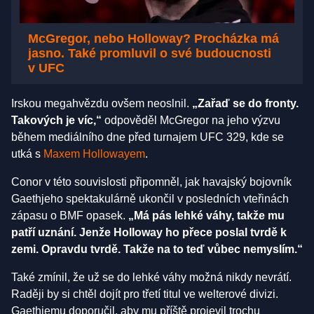
McGregor, nebo Holloway? Procházka má
jasno. Také promluvil o své budoucnosti
v UFC
Irskou megahvězdu ovšem neoslnil.
„Zařaď se do fronty.
Takových je víc,“
odpověděl McGregor na jeho výzvu
během mediálního dne před turnajem UFC 329, kde se
utká s
Maxem Hollowayem
.
Conor v této souvislosti připomněl, jak havajský bojovník
Gaethjeho spektakulárně ukončil v posledních vteřinách
zápasu o BMF opasek.
„Má pás lehké váhy, takže mu
patří uznání. Jenže Holloway ho přece poslal tvrdě k
zemi. Opravdu tvrdě. Takže na to teď vůbec nemyslím.“
Také zmínil, že už se do lehké váhy možná nikdy nevrátí.
Raději by si chtěl dojít pro třetí titul ve welterové divizi.
Gaethjemu doporučil, aby mu příště projevil trochu