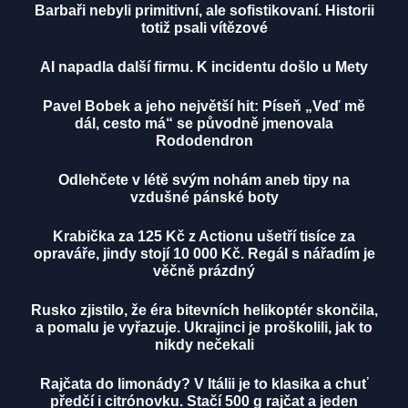
Barbaři nebyli primitivní, ale sofistikovaní. Historii
totiž psali vítězové
AI napadla další firmu. K incidentu došlo u Mety
Pavel Bobek a jeho největší hit: Píseň „Veď mě
dál, cesto má“ se původně jmenovala
Rododendron
Odlehčete v létě svým nohám aneb tipy na
vzdušné pánské boty
Krabička za 125 Kč z Actionu ušetří tisíce za
opraváře, jindy stojí 10 000 Kč. Regál s nářadím je
věčně prázdný
Rusko zjistilo, že éra bitevních helikoptér skončila,
a pomalu je vyřazuje. Ukrajinci je proškolili, jak to
nikdy nečekali
Rajčata do limonády? V Itálii je to klasika a chuť
předčí i citrónovku. Stačí 500 g rajčat a jeden