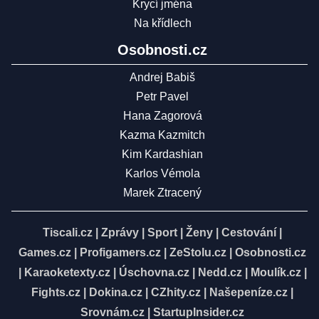
Krycí jména
Na křídlech
Osobnosti.cz
Andrej Babiš
Petr Pavel
Hana Zagorová
Kazma Kazmitch
Kim Kardashian
Karlos Vémola
Marek Ztracený
Tiscali.cz
|
Zprávy
|
Sport
|
Ženy
|
Cestování
|
Games.cz
|
Profigamers.cz
|
ZeStolu.cz
|
Osobnosti.cz
|
Karaoketexty.cz
|
Úschovna.cz
|
Nedd.cz
|
Moulík.cz
|
Fights.cz
|
Dokina.cz
|
CZhity.cz
|
Našepeníze.cz
|
Srovnám.cz
|
StartupInsider.cz