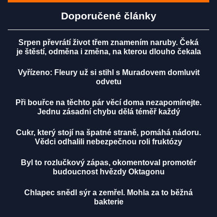
Doporučené články
Srpen převrátí život třem znamením naruby. Čeká
je štěstí, odměna i změna, na kterou dlouho čekala
Vyřízeno: Fleury už si stihl s Muradovem domluvit
odvetu
Při bouřce na těchto pár věcí doma nezapomínejte.
Jednu zásadní chybu dělá téměř každý
Cukr, který stojí na špatné straně, pomáhá nádoru.
Vědci odhalili nebezpečnou roli fruktózy
Byl to rozlučkový zápas, okomentoval promotér
budoucnost hvězdy Oktagonu
Chlapec snědl sýr a zemřel. Mohla za to běžná
bakterie