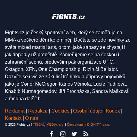
Fights.cz je český sportovní web, který se zaměřuje na
MMA a veškeré dění kolem něj. Dočtete se zde novinky ze
světa mixed martial arts, o tom, jaké zápasy se chystají i
jak dopadly už proběhlé. Zaměřujeme se na českou i
zahraniční scénu, především pak organizace UFC,
Oktagon, XFN, One Championship, Rizin či Bellator.
Dozvíte se i víc ze zákulisí tréninku a přípravy bojovníků
jako je Conor McGregor, Karlos Vémola, Lucie Pudilová,
Khabib Nurmagomedov, Jiří Procházka, Sandra Mašková
a mnoha dalších.
Reklama
|
Redakce
|
Cookies
|
Osobní údaje
|
Kodex
|
Kontakt
|
O nás
© 2026 Fights.cz |
TISCALI MEDIA, a.s.
|
Člen skupiny DIGNITY, s.r.o.