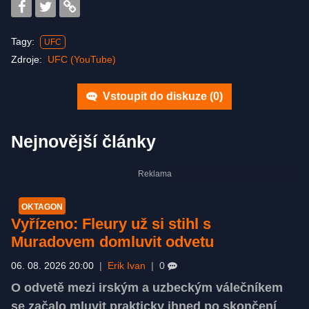
Tagy:
UFC
Zdroje:
UFC (YouTube)
Vstoupit do diskuze (
0
)
Nejnovější články
OKTAGON
Vyřízeno: Fleury už si stihl s
Muradovem domluvit odvetu
06. 08. 2026 20:00
|
Erik Ivan
|
0
O odvetě mezi irským a uzbeckým válečníkem
se začalo mluvit prakticky ihned po skončení