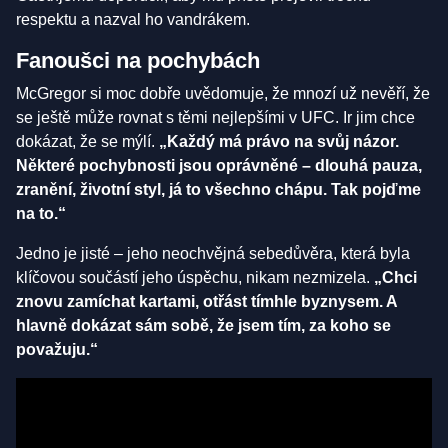
respektu a nazval ho vandrákem.
Fanoušci na pochybách
McGregor si moc dobře uvědomuje, že mnozí už nevěří, že
se ještě může rovnat s těmi nejlepšími v UFC. Ir jim chce
dokázat, že se mýlí.
„Každý má právo na svůj názor.
Některé pochybnosti jsou oprávněné – dlouhá pauza,
zranění, životní styl, já to všechno chápu. Tak pojďme
na to.“
Jedno je jisté – jeho neochvějná sebedůvěra, která byla
klíčovou součástí jeho úspěchu, nikam nezmizela.
„Chci
znovu zamíchat kartami, otřást tímhle byznysem. A
hlavně dokázat sám sobě, že jsem tím, za koho se
považuju.“