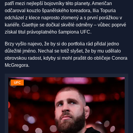
patří mezi nejlepší bojovníky této planety. Američan
odčaroval kouzlo španělského toreadora, Ilia Topuria
odcházel z klece naprosto zlomený a s první porážkou v
kariéře. Gaethje se dočkal skvělé odměny – vůbec poprvé
získal titul právoplatného šampiona UFC.
Brzy vyšlo najevo, že by si do portfolia rád přidal jedno
důležité jméno. Nechal se totiž slyšet, že by mu udělalo
obrovskou radost, kdyby si mohl praštit do obličeje Conora
McGregora.
UFC