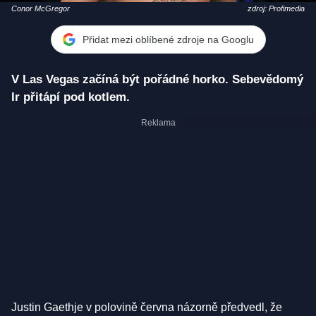
Conor McGregor
zdroj: Profimedia
Přidat mezi oblíbené zdroje na Googlu
V Las Vegas začíná být pořádné horko. Sebevědomý
Ir přitápí pod kotlem.
Justin Gaethje v polovině června názorně předvedl, že