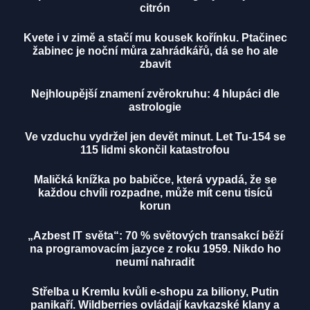
citrón
Kvete i v zimě a stačí mu kousek kořínku. Ptačinec
žabinec je noční můra zahrádkářů, dá se ho ale
zbavit
Nejhloupější znamení zvěrokruhu: 4 hlupáci dle
astrologie
Ve vzduchu vydržel jen devět minut. Let Tu-154 se
115 lidmi skončil katastrofou
Maličká knížka po babičce, která vypadá, že se
každou chvíli rozpadne, může mít cenu tisíců
korun
„Azbest IT světa“: 70 % světových transakcí běží
na programovacím jazyce z roku 1959. Nikdo ho
neumí nahradit
Střelba u Kremlu kvůli e-shopu za biliony, Putin
panikaří. Wildberries ovládají kavkazské klany a