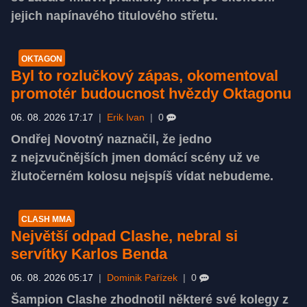
jejich napínavého titulového střetu.
OKTAGON
Byl to rozlučkový zápas, okomentoval
promotér budoucnost hvězdy Oktagonu
06. 08. 2026 17:17
|
Erik Ivan
|
0
Ondřej Novotný naznačil, že jedno
z nejzvučnějších jmen domácí scény už ve
žlutočerném kolosu nejspíš vídat nebudeme.
CLASH MMA
Největší odpad Clashe, nebral si
servítky Karlos Benda
06. 08. 2026 05:17
|
Dominik Pařízek
|
0
Šampion Clashe zhodnotil některé své kolegy z