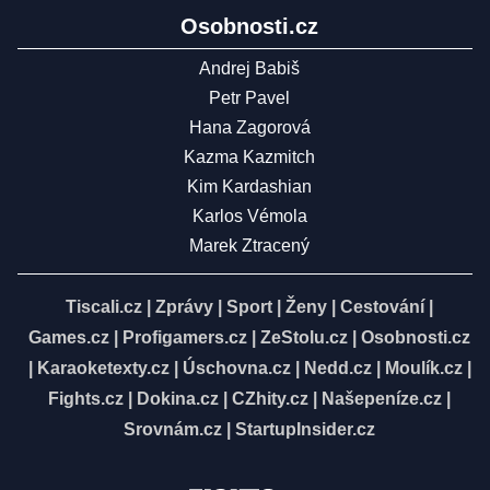
Osobnosti.cz
Andrej Babiš
Petr Pavel
Hana Zagorová
Kazma Kazmitch
Kim Kardashian
Karlos Vémola
Marek Ztracený
Tiscali.cz
|
Zprávy
|
Sport
|
Ženy
|
Cestování
|
Games.cz
|
Profigamers.cz
|
ZeStolu.cz
|
Osobnosti.cz
|
Karaoketexty.cz
|
Úschovna.cz
|
Nedd.cz
|
Moulík.cz
|
Fights.cz
|
Dokina.cz
|
CZhity.cz
|
Našepeníze.cz
|
Srovnám.cz
|
StartupInsider.cz