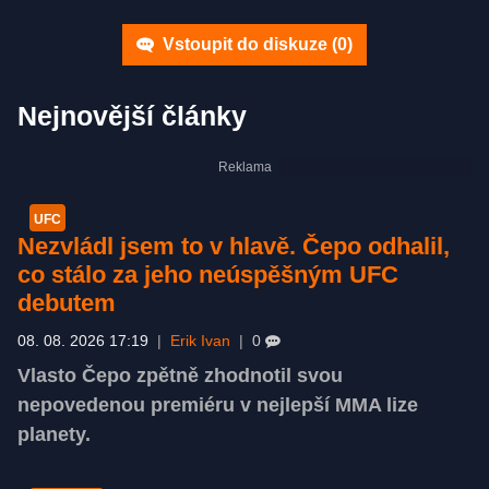
Vstoupit do diskuze (
0
)
Nejnovější články
UFC
Nezvládl jsem to v hlavě. Čepo odhalil,
co stálo za jeho neúspěšným UFC
debutem
08. 08. 2026 17:19
|
Erik Ivan
|
0
Vlasto Čepo zpětně zhodnotil svou
nepovedenou premiéru v nejlepší MMA lize
planety.