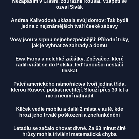
Nezápasím v Clashi, zdůraznil Roušal. Vzápětí se
ozval Sivák
Andrea Kalivodová ukázala svůj domov: Tak bydlí
jedna z nejznámějších tváří české zábavy
Vosy jsou v srpnu nejnebezpečnější: Přírodní triky,
jak je vyhnat ze zahrady a domu
Ewa Farna a nelehké začátky: Zpěvačce, které
radili vrátit se do Polska, teď fanoušci nestačí
tleskat
Páteř amerického námořnictva tvoří jediná třída,
kterou Rusové potkat nechtějí. Slouží přes 30 let a
nic ji neumí nahradit
Klíček vedle mobilu a další 2 místa v autě, kde
hrozí jeho trvalé poškození a znefunkčnění
Letadlu se začalo chovat divně. Za 63 minut čiré
hrůzy mohla triviální matematická chyba