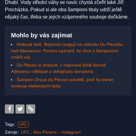
Dhabí. Vody střední váhy se navíc chystá zčeřit také Jiří
Procházka. Pokud si ale oba šampioni tituly udrží ještě
nějaký čas, třeba se jejich vzájemného souboje dočkáme.
Mohlo by vás zajímat
Klobouk dolů. Bojovníci reagují na vítězství Du Plessiho
nad Adesanyou. Pereira naznačil, že chce s šampionem
změřit síly
Du Plessis to dokázal, v napínavé bitvě donutil
Adesanyu odklepat a obhájil pás šampiona
Šampion Dricus du Plessis vysvětlil, proč ho trenér
motivuje elektrickými šoky
Tagy:
UFC
Zdroje:
UFC
,
Alex Pereira – Instagram