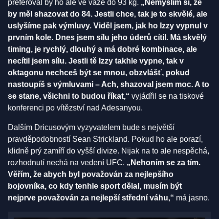
preferoval by ho ale ve váze do 93 kg.
„Nemyslím si, že
by měl shazovat do 84. Jestli chce, tak je to skvělé, ale
uslyšíme pak výmluvy. Viděl jsem, jak ho Izzy vypnul v
prvním kole. Dnes jsem sílu jeho úderů cítil. Má skvělý
timing, je rychlý, dlouhý a má dobré kombinace, ale
necítil jsem sílu. Jestli tě Izzy takhle vypne, tak v
oktagonu nechceš být se mnou, obzvlášť, pokud
nastoupíš s výmluvami – Ach, shazoval jsem moc. A to
se stane, všichni to budou říkat,“
vyjádřil se na tiskové
konferenci po vítězství nad Adesanyou.
Dalším Dricusovým vyzyvatelem bude s největší
pravděpodobností Sean Strickland. Pokud ho ale porazí,
klidně prý zamíří do vyšší divize. Nijak na to ale nespěchá,
rozhodnutí nechá na vedení UFC.
„Nehoním se za tím.
Věřím, že abych byl považován za nejlepšího
bojovníka, co kdy tenhle sport dělal, musím být
nejprve považován za nejlepší střední váhu,“
má jasno.