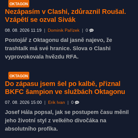
OKTAGON
Nezápasím v Clashi, zdůraznil Roušal.
Vzápětí se ozval Sivák
08. 08. 2026 11:19
|
Dominik Pařízek
|
0
Postojář z Oktagonu dal jasně najevo, že
trashtalk má své hranice. Slova o Clashi
vyprovokovala hvězdu RFA.
OKTAGON
Do zápasu jsem šel po kalbě, přiznal
BKFC šampion ve službách Oktagonu
07. 08. 2026 15:00
|
Erik Ivan
|
0
Josef Hála popsal, jak se postupem času měnil
jeho životní styl z velkého divočáka na
absolutního profíka.