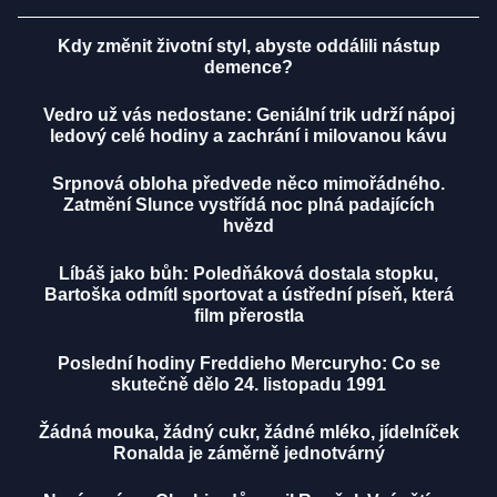
Kdy změnit životní styl, abyste oddálili nástup
demence?
Vedro už vás nedostane: Geniální trik udrží nápoj
ledový celé hodiny a zachrání i milovanou kávu
Srpnová obloha předvede něco mimořádného.
Zatmění Slunce vystřídá noc plná padajících
hvězd
Líbáš jako bůh: Poledňáková dostala stopku,
Bartoška odmítl sportovat a ústřední píseň, která
film přerostla
Poslední hodiny Freddieho Mercuryho: Co se
skutečně dělo 24. listopadu 1991
Žádná mouka, žádný cukr, žádné mléko, jídelníček
Ronalda je záměrně jednotvárný