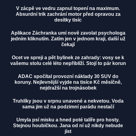
V zácpě ve vedru zapnul topení na maximum.
Absurdní trik zachrání motor před opravou za
desítky tisíc
Aplikace Záchranka umí nově zavolat psychologa
jedním kliknutím. Zatím jen v jednom kraji, další už
čekají
Ocet ve spreji a pět bylinek ze zahrady: vosy se k
vašemu stolu celé léto nepřiblíží. Stojí to pár korun
ADAC spočítal provozní náklady 30 SUV do
koruny. Nejlevnější vyjde na tisíce Kč měsíčně,
nejdražší na trojnásobek
Truhlíky jsou v srpnu unavené a nekvetou. Voda
sama jim už na podzimní parádu nestačí
Umyla psí misku a hned poté talíře pro hosty.
Stejnou houbičkou. Jana od ní už nikdy nebude
jíst