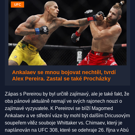
UFC
Ankalaev se mnou bojovat nechtěl, tvrdí
Alex Pereira. Zastal se také Procházky
Zápas s Pereirou by byl určitě zajímavý, ale je také fakt, že
oba pánové aktuálně nemají ve svých rajonech nouzi o
zajímavé vyzyvatele. K Pereirovi se blíží Magomed
Ankalaev a ve střední váze by mohl být dalším Dricusovým
soupeřem vítěz souboje Whittaker vs. Chimaev, který je
naplánován na UFC 308, které se odehraje 26. října v Abú