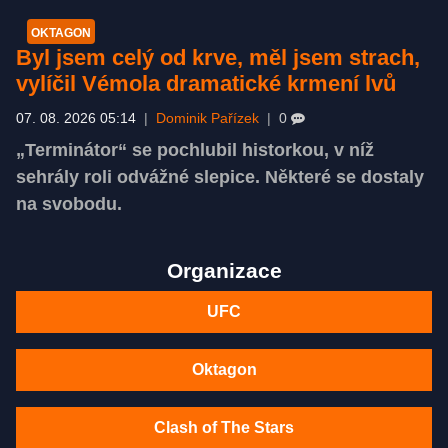
OKTAGON
Byl jsem celý od krve, měl jsem strach,
vylíčil Vémola dramatické krmení lvů
07. 08. 2026 05:14
|
Dominik Pařízek
|
0
„Terminátor“ se pochlubil historkou, v níž
sehrály roli odvážné slepice. Některé se dostaly
na svobodu.
Organizace
UFC
Oktagon
Clash of The Stars