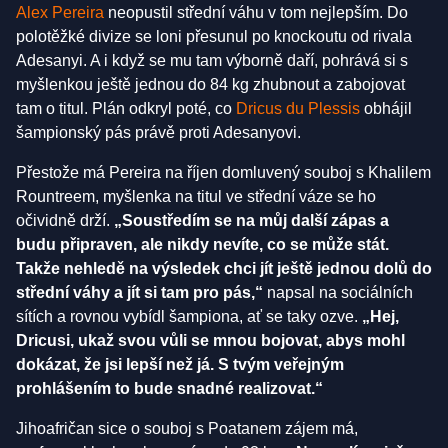
Alex Pereira
neopustil střední váhu v tom nejlepším. Do
polotěžké divize se loni přesunul po knockoutu od rivala
Adesanyi. A i když se mu tam výborně daří, pohrává si s
myšlenkou ještě jednou do 84 kg zhubnout a zabojovat
tam o titul. Plán odkryl poté, co
Dricus du Plessis
obhájil
šampionský pás právě proti Adesanyovi.
Přestože má Pereira na říjen domluvený souboj s Khalilem
Rountreem, myšlenka na titul ve střední váze se ho
očividně drží.
„Soustředím se na můj další zápas a
budu připraven, ale nikdy nevíte, co se může stát.
Takže nehledě na výsledek chci jít ještě jednou dolů do
střední váhy a jít si tam pro pás,“
napsal na sociálních
sítích a rovnou vybídl šampiona, ať se taky ozve.
„Hej,
Dricusi, ukaž svou vůli se mnou bojovat, abys mohl
dokázat, že jsi lepší než já. S tvým veřejným
prohlášením to bude snadné realizovat.“
Jihoafričan sice o souboj s Poatanem zájem má,